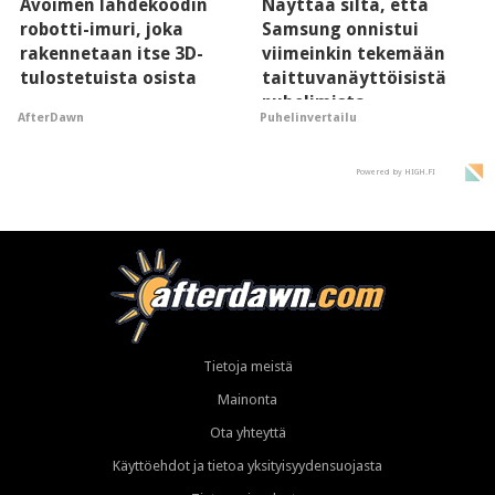
Avoimen lähdekoodin
Näyttää siltä, että
robotti-imuri, joka
Samsung onnistui
rakennetaan itse 3D-
viimeinkin tekemään
tulostetuista osista
taittuvanäyttöisistä
puhelimista
AfterDawn
Puhelinvertailu
supersuosittuja
Powered by HIGH.FI
Tietoja meistä
Mainonta
Ota yhteyttä
Käyttöehdot ja tietoa yksityisyydensuojasta