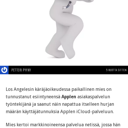
PETTERI PYYNY
5 VUOTTA SITTEN
Los Angelesin käräjäoikeudessa paikallinen mies on
tunnustanut esiintyneensä
Applen
asiakaspalvelun
työntekijänä ja saanut näin napattua itselleen hurjan
määrän käyttäjätunnuksia Applen iCloud-palveluun.
Mies kertoi markkinoineensa palvelua netissä, jossa hän