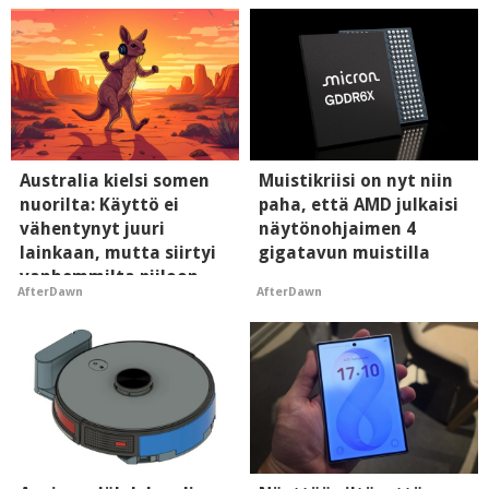
Australia kielsi somen
Muistikriisi on nyt niin
nuorilta: Käyttö ei
paha, että AMD julkaisi
vähentynyt juuri
näytönohjaimen 4
lainkaan, mutta siirtyi
gigatavun muistilla
vanhemmilta piiloon
AfterDawn
AfterDawn