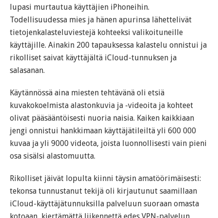
lupasi murtautua käyttäjien iPhoneihin.
Todellisuudessa mies ja hänen apurinsa lähettelivät
tietojenkalasteluviestejä kohteeksi valikoituneille
käyttäjille. Ainakin 200 tapauksessa kalastelu onnistui ja
rikolliset saivat käyttäjältä iCloud-tunnuksen ja
salasanan.
Käytännössä aina miesten tehtävänä oli etsiä
kuvakokoelmista alastonkuvia ja -videoita ja kohteet
olivat pääsääntöisesti nuoria naisia. Kaiken kaikkiaan
jengi onnistui hankkimaan käyttäjätileiltä yli 600 000
kuvaa ja yli 9000 videota, joista luonnollisesti vain pieni
osa sisälsi alastomuutta.
Rikolliset jäivät lopulta kiinni täysin amatöörimäisesti:
tekonsa tunnustanut tekijä oli kirjautunut saamillaan
iCloud-käyttäjätunnuksilla palveluun suoraan omasta
kotoaan, kiertämättä liikennettä edes VPN-palvelun