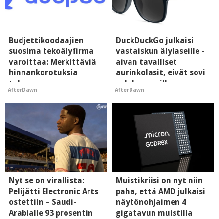
Budjettikoodaajien
DuckDuckGo julkaisi
suosima tekoälyfirma
vastaiskun älylaseille -
varoittaa: Merkittäviä
aivan tavalliset
hinnankorotuksia
aurinkolasit, eivät sovi
tulossa
salakuvaaville
AfterDawn
AfterDawn
hyypiöille
Nyt se on virallista:
Muistikriisi on nyt niin
Pelijätti Electronic Arts
paha, että AMD julkaisi
ostettiin – Saudi-
näytönohjaimen 4
Arabialle 93 prosentin
gigatavun muistilla