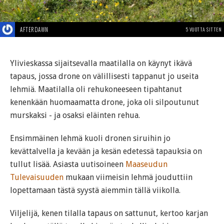
AFTERDAWN
5 VUOTTA SITTEN
Ylivieskassa sijaitsevalla maatilalla on käynyt ikävä
tapaus, jossa drone on välillisesti tappanut jo useita
lehmiä. Maatilalla oli rehukoneeseen tipahtanut
kenenkään huomaamatta drone, joka oli silpoutunut
murskaksi - ja osaksi eläinten rehua.
Ensimmäinen lehmä kuoli dronen siruihin jo
kevättalvella ja kevään ja kesän edetessä tapauksia on
tullut lisää. Asiasta uutisoineen
Maaseudun
Tulevaisuuden
mukaan viimeisin lehmä jouduttiin
lopettamaan tästä syystä aiemmin tällä viikolla.
Viljelijä, kenen tilalla tapaus on sattunut, kertoo karjan