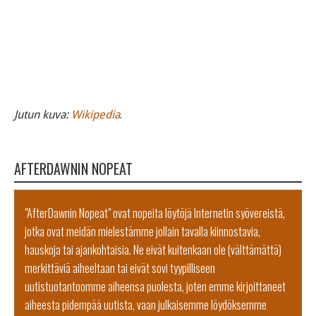
Jutun kuva:
Wikipedia
.
AFTERDAWNIN NOPEAT
"AfterDawnin Nopeat" ovat nopeita löytöjä Internetin syövereistä,
jotka ovat meidän mielestämme jollain tavalla kiinnostavia,
hauskoja tai ajankohtaisia. Ne eivät kuitenkaan ole (välttämättä)
merkittäviä aiheeltaan tai eivät sovi tyypilliseen
uutistuotantoomme aiheensa puolesta, joten emme kirjoittaneet
aiheesta pidempää uutista, vaan julkaisemme löydöksemme