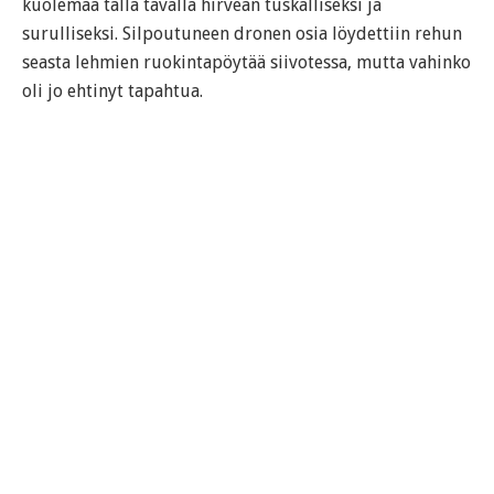
kuolemaa tällä tavalla hirveän tuskalliseksi ja
surulliseksi. Silpoutuneen dronen osia löydettiin rehun
seasta lehmien ruokintapöytää siivotessa, mutta vahinko
oli jo ehtinyt tapahtua.