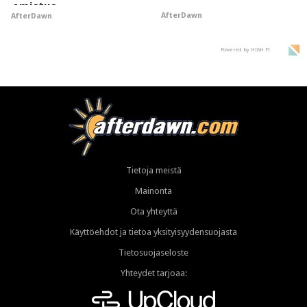
omistus
AfterDawn
AfterDawn
Powered by HIGH.FI
Tietoja meistä
Mainonta
Ota yhteyttä
Käyttöehdot ja tietoa yksityisyydensuojasta
Tietosuojaseloste
Yhteydet tarjoaa: