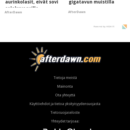
aurinkolasit, eivät sovi
gigatavun muistilla
salakuvaaville
AfterDawn
AfterDawn
hyypiöille
Powered by HIGH.FI
Tietoja meistä
Mainonta
Ota yhteyttä
Käyttöehdot ja tietoa yksityisyydensuojasta
Tietosuojaseloste
Yhteydet tarjoaa: