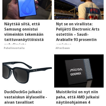
Näyttää siltä, että
Nyt se on virallista:
Samsung onnistui
Pelijätti Electronic Arts
viimeinkin tekemään
ostettiin – Saudi-
taittuvanäyttöisistä
Arabialle 93 prosentin
puhelimista
omistus
Puhelinvertailu
AfterDawn
supersuosittuja
DuckDuckGo julkaisi
Muistikriisi on nyt niin
vastaiskun älylaseille -
paha, että AMD julkaisi
aivan tavalliset
näytönohjaimen 4