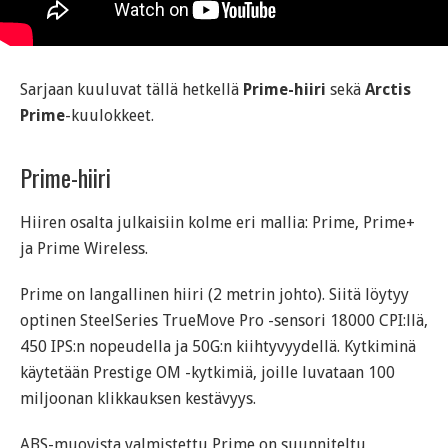
Sarjaan kuuluvat tällä hetkellä
Prime-hiiri
sekä
Arctis
Prime
-kuulokkeet.
Prime-hiiri
Hiiren osalta julkaisiin kolme eri mallia: Prime, Prime+
ja Prime Wireless.
Prime on langallinen hiiri (2 metrin johto). Siitä löytyy
optinen SteelSeries TrueMove Pro -sensori 18000 CPI:llä,
450 IPS:n nopeudella ja 50G:n kiihtyvyydellä. Kytkiminä
käytetään Prestige OM -kytkimiä, joille luvataan 100
miljoonan klikkauksen kestävyys.
ABS-muovista valmistettu Prime on suunniteltu