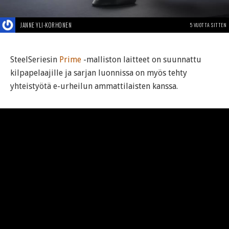
JANNE YLI-KORHONEN
5 VUOTTA SITTEN
SteelSeriesin
Prime
-malliston laitteet on suunnattu
kilpapelaajille ja sarjan luonnissa on myös tehty
yhteistyötä e-urheilun ammattilaisten kanssa.