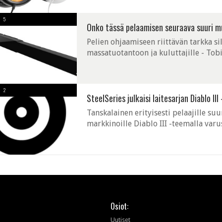
5
Onko tässä pelaamisen seuraava suuri mu
Pelien ohjaamiseen riittävän tarkka s
massatuotantoon ja kuluttajille - Tobi
messuilla tällä viikolla. ExtremeTech 
2
SteelSeries julkaisi laitesarjan Diablo III
Tanskalainen erityisesti pelaajille su
markkinoille Diablo III -teemalla varu
vaikuttaa epätoivoiselta, voi pientä loh
Osiot:
Uutiset