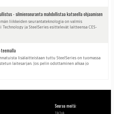
llistus - silmienseuranta mahdollistaa katseella ohjaamisen
ilmän liikkeiden seurantateknologia on valmis
i Technology ja SteelSeries esittelevät laitteensa CES-
raportoi perjantaina silmienseura...
 -teemalla
unnatuista lisälaitteistaan tuttu SteelSeries on tuomassa
stetun laitesarjan. Jos pelin odottaminen alkaa jo
dutusta yrittää ...
Seuraa meitä:
TikTok