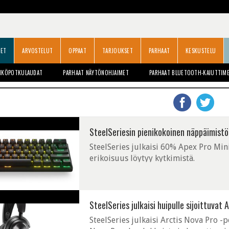
SET
ARVOSTELUT
OPPAAT
TARJOUKSET
PARHAAT
KESKUSTELU
HKÖPOTKULAUDAT
PARHAAT NÄYTÖNOHJAIMET
PARHAAT BLUETOOTH-KAIUTTIM
SteelSeriesin pienikokoinen näppäimistö
SteelSeries julkaisi 60% Apex Pro Min
erikoisuus löytyy kytkimistä.
SteelSeries julkaisi huipulle sijoittuvat
SteelSeries julkaisi Arctis Nova Pro -