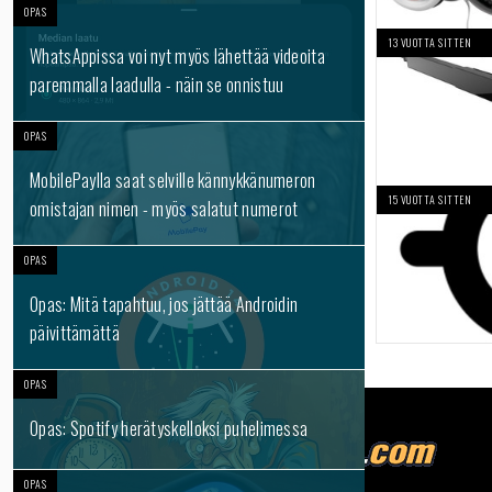
OPAS
13 VUOTTA SITTEN
WhatsAppissa voi nyt myös lähettää videoita
paremmalla laadulla - näin se onnistuu
OPAS
MobilePaylla saat selville kännykkänumeron
15 VUOTTA SITTEN
omistajan nimen - myös salatut numerot
OPAS
Opas: Mitä tapahtuu, jos jättää Androidin
päivittämättä
OPAS
Opas: Spotify herätyskelloksi puhelimessa
OPAS