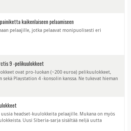
 9 painiketta kaikenlaiseen pelaamiseen
maan pelaajille, jotka pelaavat monipuolisesti eri
ctis 9 -pelikuulokkeet
lokkeet ovat pro-luokan (~200 euroa) pelikuulokkeet,
n sekä Playstation 4 -konsolin kanssa. Ne tukevat hieman
oothia että 2,4 GHz:n taajuuksia. ...
uulokkeet
san uusia headset-kuulokkeita pelaajille. Mukana on myös
lokkeista. Uusi Siberia-sarja sisältää neljä uutta
V3 Prism, Elite ...