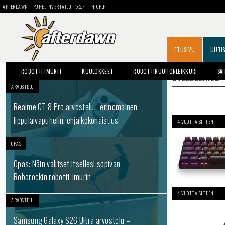
AFTERDAWN
PUHELINVERTAILU
X2.FI
HIGH.FI
ETUSIVU
UUTI
ROBOTTI-IMURIT
KUULOKKEET
ROBOTTIRUOHONLEIKKURI
SÄ
STEELSERIES
ARVOSTELU
Realme GT 8 Pro arvostelu - erinomainen
lippulaivapuhelin, ehjä kokonaisuus
4 VUOTTA SITTEN
OPAS
Opas: Näin valitset itsellesi sopivan
Roborockin robotti-imurin
4 VUOTTA SITTEN
ARVOSTELU
Samsung Galaxy S26 Ultra arvostelu –