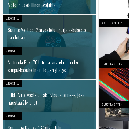
Melkein täydellinen työjuhta
ARVOSTELU
4 VUOTTA SITTEN
Suunto Vertical 2 arvostelu - hurja akkukesto
ilahduttaa
ARVOSTELU
Motorola Razr 70 Ultra arvostelu - moderni
5 VUOTTA SITTEN
simpukkapuhelin on iloinen yllätys
ARVOSTELU
Fitbit Air arvostelu - aktiivisuusranneke, joka
haastaa älykellot
5 VUOTTA SITTEN
ARVOSTELU
Samsung Galaxy A37 arvostelu -