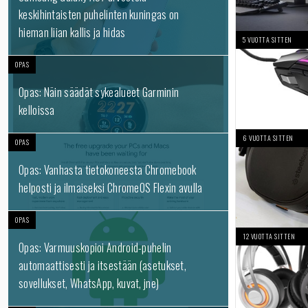
keskihintaisten puhelinten kuningas on
hieman liian kallis ja hidas
5 VUOTTA SITTEN
OPAS
Opas: Näin säädät sykealueet Garminin
kelloissa
6 VUOTTA SITTEN
OPAS
Opas: Vanhasta tietokoneesta Chromebook
helposti ja ilmaiseksi ChromeOS Flexin avulla
OPAS
12 VUOTTA SITTEN
Opas: Varmuuskopioi Android-puhelin
automaattisesti ja itsestään (asetukset,
sovellukset, WhatsApp, kuvat, jne)