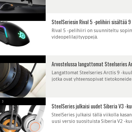
SteelSeriesin Rival 5 -pelihiiri sisältää
Rival 5 -pelihiiri on suunniteltu sopi
videopelilajityyppejä.
Arvostelussa langattomat Steelseries Ar
Langattomat Steelseries Arctis 9 -kuu
jotka ovat yhteensopivat tietokoneide
tavallisuudesta poikkeavasti sekä Bluet
3
SteelSeries julkaisi uudet Siberia V3 -k
SteelSeries julkaisi tällä viikolla ka
uusi versio suosituista Siberia V2 -kuu
headset-kuuloketta: Siberia V3, Siberia 