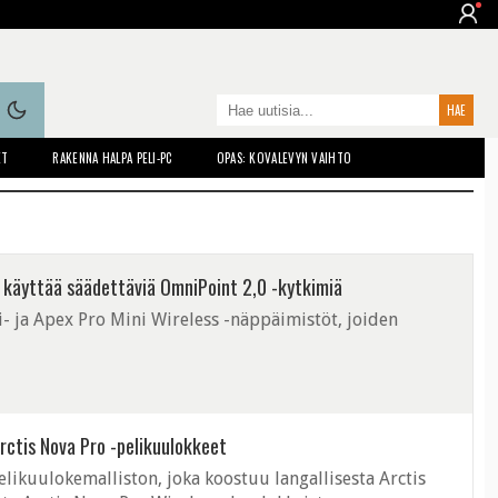
ET
RAKENNA HALPA PELI-PC
OPAS: KOVALEVYN VAIHTO
 käyttää säädettäviä OmniPoint 2,0 -kytkimiä
i- ja Apex Pro Mini Wireless -näppäimistöt, joiden
 Arctis Nova Pro -pelikuulokkeet
pelikuulokemalliston, joka koostuu langallisesta Arctis