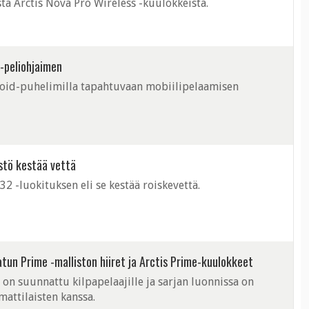
ta Arctis Nova Pro Wireless -kuulokkeista.
 -peliohjaimen
droid-puhelimilla tapahtuvaan mobiilipelaamisen
stö kestää vettä
2 -luokituksen eli se kestää roiskevettä.
natun Prime -malliston hiiret ja Arctis Prime-kuulokkeet
t on suunnattu kilpapelaajille ja sarjan luonnissa on
attilaisten kanssa.