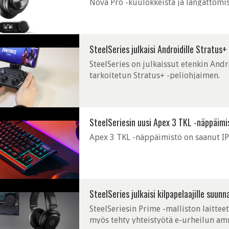
Nova Pro -kuulokkeista ja langattomis
SteelSeries julkaisi Androidille Stratus+
SteelSeries on julkaissut etenkin An
tarkoitetun Stratus+ -peliohjaimen.
SteelSeriesin uusi Apex 3 TKL -näppäimi
Apex 3 TKL -näppäimistö on saanut IP3
SteelSeries julkaisi kilpapelaajille suun
SteelSeriesin Prime -malliston laittee
myös tehty yhteistyötä e-urheilun amm