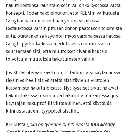
hakutulostensa rakentamiseen vai onko kyseessä vasta
konsepti. Todennäköisintä on, että KELMin vaikutusta
Googlen hakuun kokeillaan yhtiön sisäisessä
testauksessa varsin pitkään ennen päätöksen tekemistä
siitä, otetaanko se käyttöön myös varsinaisessa haussa.
Google pyrkii kaikissa merkittävissä muutoksissa
seuraamaan sitä, että muutokset eivät aiheuta ei-
toivottuja muutoksia hakutulosten välillä.
Jos KELM otetaan käyttöön, se tarkoittaisi käytännössä
täysin valheellisia väitteitä sisältävien sivustojen
katoamista hakutuloksista. Nyt kyseiset sivut näkyvät
hakutuloksissa, usein jopa hakutulosten kärjessä, jos
käyttäjän hakuprofiili viittaa siihen, että käyttäjää
kiinnostavat em. tyyppiset sisällöt.
KELMistä
(joka on lyhenne nimihirviöstä
Knowledge