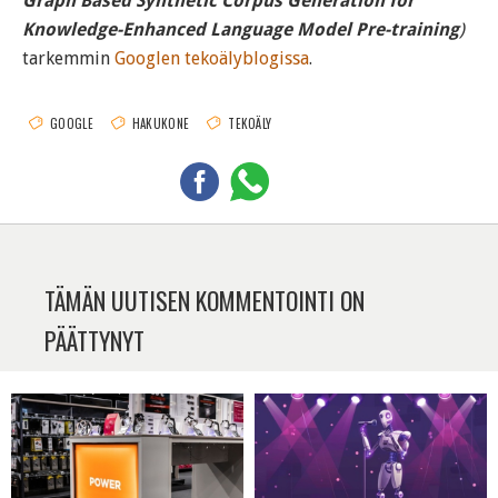
Graph Based Synthetic Corpus Generation for
Knowledge-Enhanced Language Model Pre-training
)
tarkemmin
Googlen tekoälyblogissa
.
GOOGLE
HAKUKONE
TEKOÄLY
TÄMÄN UUTISEN KOMMENTOINTI ON
PÄÄTTYNYT