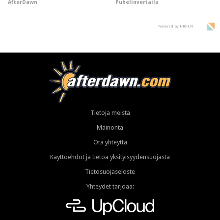
AfterDawn
Puhelinvertailu
supersuosittuja
Powered by HIGH.FI
Tietoja meistä
Mainonta
Ota yhteyttä
Käyttöehdot ja tietoa yksityisyydensuojasta
Tietosuojaseloste
Yhteydet tarjoaa: