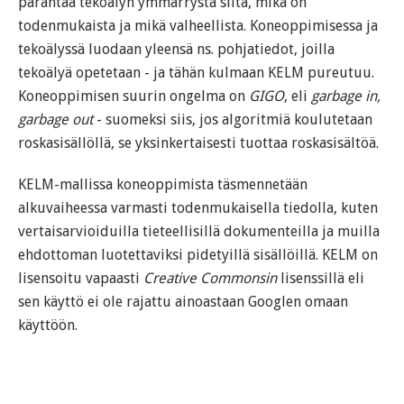
parantaa tekoälyn ymmärrystä siitä, mikä on
todenmukaista ja mikä valheellista. Koneoppimisessa ja
tekoälyssä luodaan yleensä ns. pohjatiedot, joilla
tekoälyä opetetaan - ja tähän kulmaan KELM pureutuu.
Koneoppimisen suurin ongelma on
GIGO
, eli
garbage in,
garbage out
- suomeksi siis, jos algoritmiä koulutetaan
roskasisällöllä, se yksinkertaisesti tuottaa roskasisältöä.
KELM-mallissa koneoppimista täsmennetään
alkuvaiheessa varmasti todenmukaisella tiedolla, kuten
vertaisarvioiduilla tieteellisillä dokumenteilla ja muilla
ehdottoman luotettaviksi pidetyillä sisällöillä. KELM on
lisensoitu vapaasti
Creative Commonsin
lisenssillä eli
sen käyttö ei ole rajattu ainoastaan Googlen omaan
käyttöön.