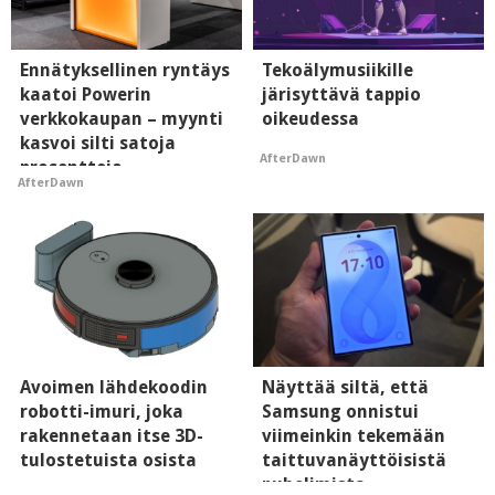
Ennätyksellinen ryntäys
Tekoälymusiikille
kaatoi Powerin
järisyttävä tappio
verkkokaupan – myynti
oikeudessa
kasvoi silti satoja
AfterDawn
prosentteja
AfterDawn
Avoimen lähdekoodin
Näyttää siltä, että
robotti-imuri, joka
Samsung onnistui
rakennetaan itse 3D-
viimeinkin tekemään
tulostetuista osista
taittuvanäyttöisistä
puhelimista