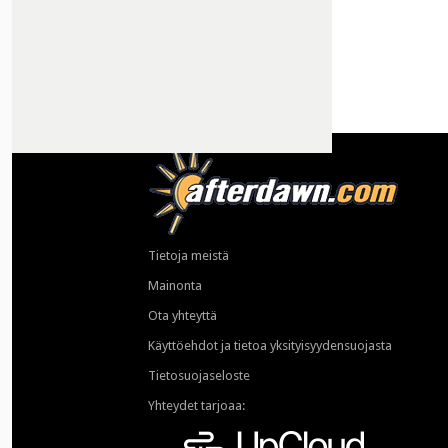
Tietoja meistä
Mainonta
Ota yhteyttä
Käyttöehdot ja tietoa yksityisyydensuojasta
Tietosuojaseloste
Yhteydet tarjoaa: