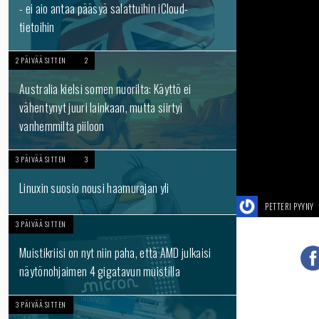
- ei aio antaa pääsyä salattuihin iCloud-
tietoihin
2 PÄIVÄÄ SITTEN
2
Australia kielsi somen nuorilta: Käyttö ei
vähentynyt juuri lainkaan, mutta siirtyi
vanhemmilta piiloon
3 PÄIVÄÄ SITTEN
3
Linuxin suosio nousi haamurajan yli
PETTERI PYYNY
3 PÄIVÄÄ SITTEN
Muistikriisi on nyt niin paha, että AMD julkaisi
näytönohjaimen 4 gigatavun muistilla
3 PÄIVÄÄ SITTEN