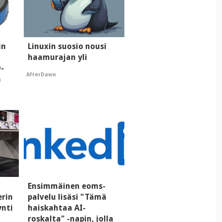
in
Linuxin suosio nousi
haamurajan yli
D-
AfterDawn
a
Ensimmäinen eoms-
erin
palvelu lisäsi "Tämä
ynti
haiskahtaa AI-
roskalta" -napin, jolla