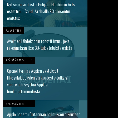
Nyt se on virallista: Pelijätti Electronic Arts
ostettiin – Saudi-Arabialle 93 prosentin
omistus
PÄIVÄ SITTEN
Avoimen lähdekoodin robotti-imuri, joka
rakennetaan itse 3D-tulostetuista osista
2 PÄIVÄÄ SITTEN
1
OpenAI tyrmää Applen syytökset
liikesalaisuuksien varkaudesta: Julkaisi
viestejä ja syyttää Applea
huolimattomuudesta
2 PÄIVÄÄ SITTEN
1
Apple haastoi Britannian hallituksen oikeuteen