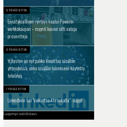
6 PÄIVÄÄ SITTEN
Ennätyksellinen ryntäys kaatoi Powerin
verkkokaupan – myynti kasvoi silti satoja
prosentteja
6 PÄIVÄÄ SITTEN
Yritysten on nyt pakko ilmoittaa sisällön
yhteydessä, onko sisällön luomiseen käytetty
tekoälyä
7 PÄIVÄÄ SITTEN
LinkedIniin tuli "vaikuttaa AI-roskalta" -nappi
Laajempi uutislistaus