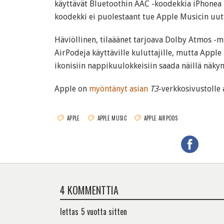
käyttävät Bluetoothin AAC -koodekkia iPhonea k
koodekki ei puolestaant tue Apple Musicin uut
Häviöllinen, tilaäänet tarjoava Dolby Atmos -
AirPodeja käyttäville kuluttajille, mutta Apple
ikonisiin nappikuulokkeisiin saada näillä näk
Apple on
myöntänyt asian
T3
-verkkosivustolle
APPLE
APPLE MUSIC
APPLE AIRPODS
4 KOMMENTTIA
lettas
5 vuotta sitten