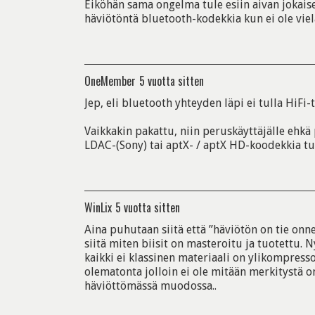
Eiköhän sama ongelma tule esiin aivan jokais
häviötöntä bluetooth-kodekkia kun ei ole vielä
OneMember
5 vuotta sitten
Jep, eli bluetooth yhteyden läpi ei tulla HiFi
Vaikkakin pakattu, niin peruskäyttäjälle ehkä
LDAC-(Sony) tai aptX- / aptX HD-koodekkia tuke
WinLix
5 vuotta sitten
Aina puhutaan siitä että ”häviötön on tie onn
siitä miten biisit on masteroitu ja tuotettu.
kaikki ei klassinen materiaali on ylikompress
olematonta jolloin ei ole mitään merkitystä o
häviöttömässä muodossa..