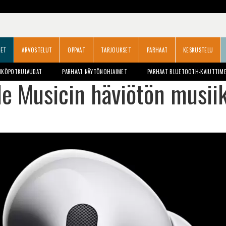
SET
ARVOSTELUT
OPPAAT
TARJOUKSET
PARHAAT
KESKUSTELU
HKÖPOTKULAUDAT
PARHAAT NÄYTÖNOHJAIMET
PARHAAT BLUETOOTH-KAIUTTIM
e Musicin häviötön musiikk