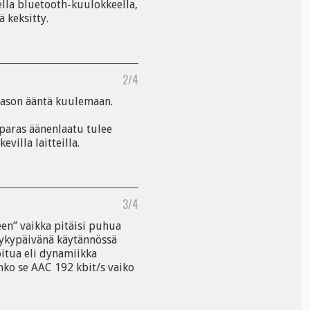
ella bluetooth-kuulokkeella,
 keksitty.
2/4
-tason ääntä kuulemaan.
 paras äänenlaatu tulee
villa laitteilla.
3/4
een” vaikka pitäisi puhua
 Nykypäivänä käytännössä
oitua eli dynamiikka
nko se AAC 192 kbit/s vaiko