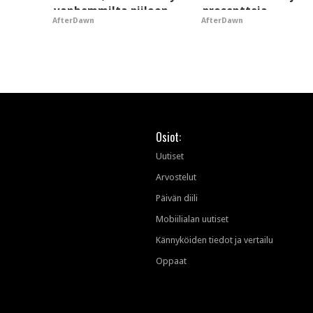
vanhemmilta piiloon
prosentteja
AfterDawn
AfterDawn
Osiot:
Uutiset
Arvostelut
Päivän diili
Mobiilialan uutiset
Kännyköiden tiedot ja vertailu
Oppaat