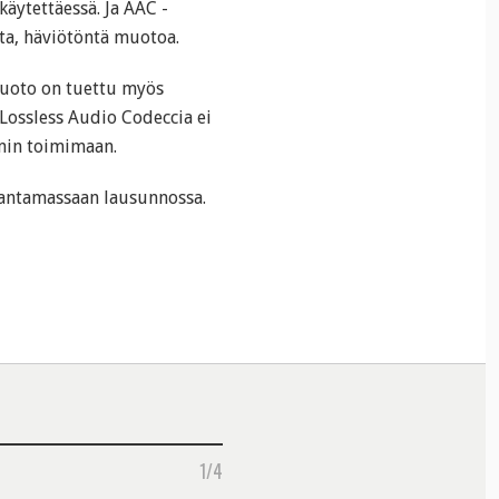
äytettäessä. Ja AAC -
ta, häviötöntä muotoa.
muoto on tuettu myös
 Lossless Audio Codeccia ei
ymin toimimaan.
 antamassaan lausunnossa.
1/4