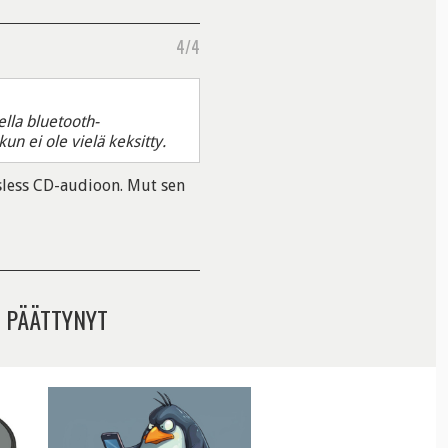
4/4
ella bluetooth-
un ei ole vielä keksitty.
sless CD-audioon. Mut sen
 PÄÄTTYNYT