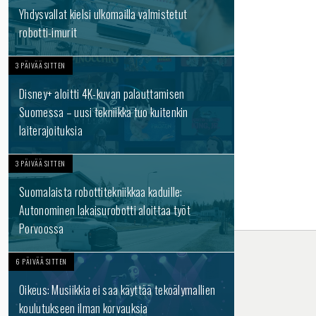
Yhdysvallat kielsi ulkomailla valmistetut
robotti-imurit
3 PÄIVÄÄ SITTEN
Disney+ aloitti 4K-kuvan palauttamisen
Suomessa – uusi tekniikka tuo kuitenkin
laiterajoituksia
3 PÄIVÄÄ SITTEN
Suomalaista robottitekniikkaa kaduille:
Autonominen lakaisurobotti aloittaa työt
Porvoossa
6 PÄIVÄÄ SITTEN
Oikeus: Musiikkia ei saa käyttää tekoälymallien
koulutukseen ilman korvauksia