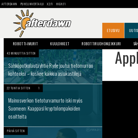
AFTERDAWN
PUHELINVERTAILU
X2.FI
HIGH.FI
ETUSIVU
UUTI
ROBOTTI-IMURIT
KUULOKKEET
ROBOTTIRUOHONLEIKKURI
SÄ
Appl
43 MINUUTTIA SITTEN
Sähköpotkulautayhtiö Ryde joutui tietomurron
kohteeksi – koskee kaikkia asiakastilejä
22 TUNTIA SITTEN
1
Mainosverkon tietoturvamurto iski myös
Suomeen: Kaappasi kryptolompakoiden
osoitteita
PÄIVÄ SITTEN