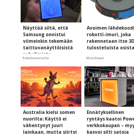
Näyttää siltä, että
Avoimen lähdekood
Samsung onnistui
robotti-imuri, joka
viimeinkin tekemään
rakennetaan itse 3
taittuvanäyttöisistä
tulostetuista osist
puhelimista
AfterDawn
Puhelinvertailu
supersuosittuja
Australia kielsi somen
Ennätyksellinen
nuorilta: Käyttö ei
ryntäys kaatoi Pow
vähentynyt juuri
verkkokaupan – my
lainkaan, mutta siirtyi
kasvoi silti satoja