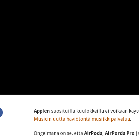
Applen
suosituilla kuulokkeilla ei voikaan käy
Musicin uutta häviötöntä musiikkipalvelua
.
Ongelmana on se, että
AirPods
,
AirPords Pro
j