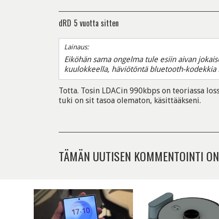
dRD
5 vuotta sitten
Lainaus:
Eiköhän sama ongelma tule esiin aivan jokais
kuulokkeella, häviötöntä bluetooth-kodekkia k
Totta. Tosin LDACin 990kbps on teoriassa los
tuki on sit tasoa olematon, käsittääkseni.
TÄMÄN UUTISEN KOMMENTOINTI ON