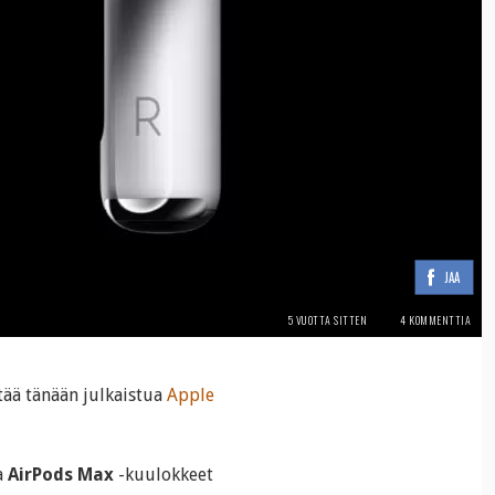
JAA
5 VUOTTA SITTEN
4 KOMMENTTIA
ttää tänään julkaistua
Apple
a
AirPods Max
-kuulokkeet