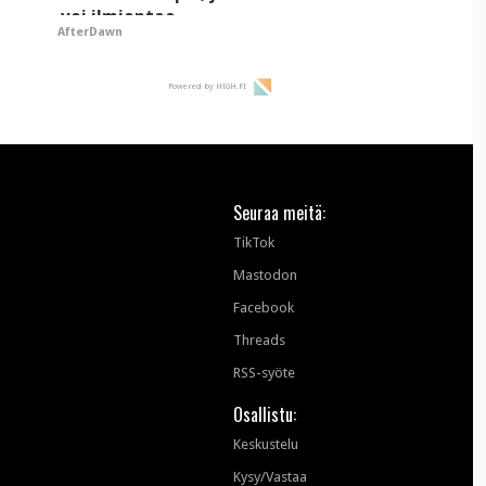
voi ilmiantaa
AfterDawn
tekoälytauhkan
Powered by HIGH.FI
Seuraa meitä:
TikTok
Mastodon
Facebook
Threads
RSS-syöte
Osallistu:
Keskustelu
Kysy/Vastaa