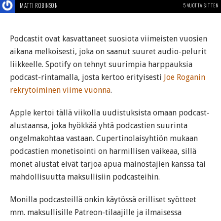
MATTI ROBINSON
5 VUOTTA SITTEN
Podcastit ovat kasvattaneet suosiota viimeisten vuosien
aikana melkoisesti, joka on saanut suuret audio-pelurit
liikkeelle. Spotify on tehnyt suurimpia harppauksia
podcast-rintamalla, josta kertoo erityisesti
Joe Roganin
rekrytoiminen viime vuonna
.
Apple kertoi tällä viikolla uudistuksista omaan podcast-
alustaansa, joka hyökkää yhtä podcastien suurinta
ongelmakohtaa vastaan. Cupertinolaisyhtiön mukaan
podcastien monetisointi on harmillisen vaikeaa, sillä
monet alustat eivät tarjoa apua mainostajien kanssa tai
mahdollisuutta maksullisiin podcasteihin.
Monilla podcasteillä onkin käytössä erilliset syötteet
mm. maksullisille Patreon-tilaajille ja ilmaisessa