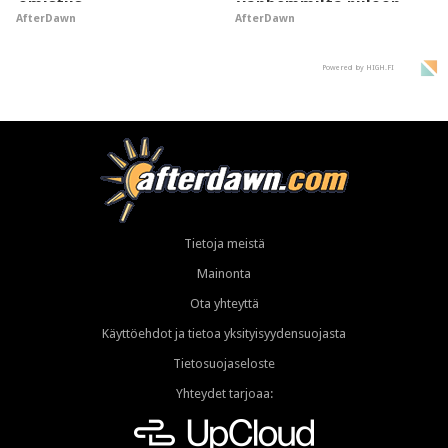
omistus
vanhemmilta piiloon
AfterDawn
AfterDawn
Powered by HIGH.FI
Tietoja meistä
Mainonta
Ota yhteyttä
Käyttöehdot ja tietoa yksityisyydensuojasta
Tietosuojaseloste
Yhteydet tarjoaa: