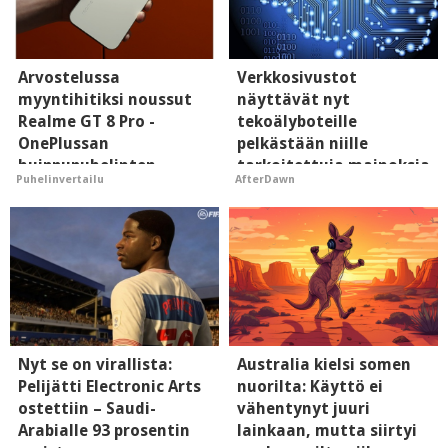
Arvostelussa
Verkkosivustot
myyntihitiksi noussut
näyttävät nyt
Realme GT 8 Pro -
tekoälyboteille
OnePlussan
pelkästään niille
huippupuhelinten
tarkoitettuja mainoksia
Puhelinvertailu
AfterDawn
"perillinen"
- vaikuttaa tekoälyn
mielikuvaan brändistä
Nyt se on virallista:
Australia kielsi somen
Pelijätti Electronic Arts
nuorilta: Käyttö ei
ostettiin – Saudi-
vähentynyt juuri
Arabialle 93 prosentin
lainkaan, mutta siirtyi