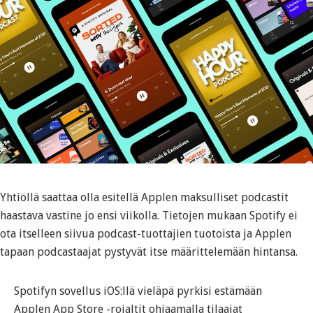
Yhtiöllä saattaa olla esitellä Applen maksulliset podcastit
haastava vastine jo ensi viikolla. Tietojen mukaan Spotify ei
ota itselleen siivua podcast-tuottajien tuotoista ja Applen
tapaan podcastaajat pystyvät itse määrittelemään hintansa.
Spotifyn sovellus iOS:llä vieläpä pyrkisi estämään
Applen App Store -rojaltit ohjaamalla tilaajat