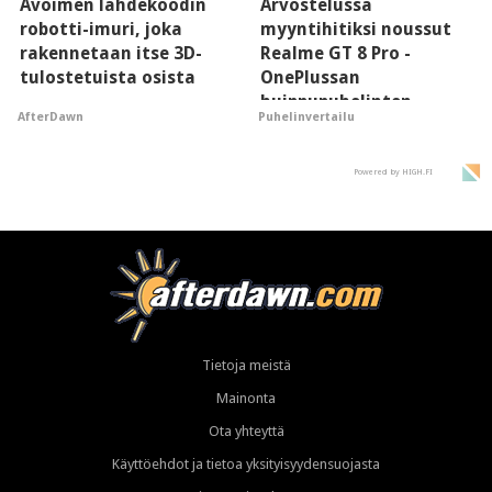
Avoimen lähdekoodin
Arvostelussa
robotti-imuri, joka
myyntihitiksi noussut
rakennetaan itse 3D-
Realme GT 8 Pro -
tulostetuista osista
OnePlussan
huippupuhelinten
AfterDawn
Puhelinvertailu
"perillinen"
Powered by HIGH.FI
Tietoja meistä
Mainonta
Ota yhteyttä
Käyttöehdot ja tietoa yksityisyydensuojasta