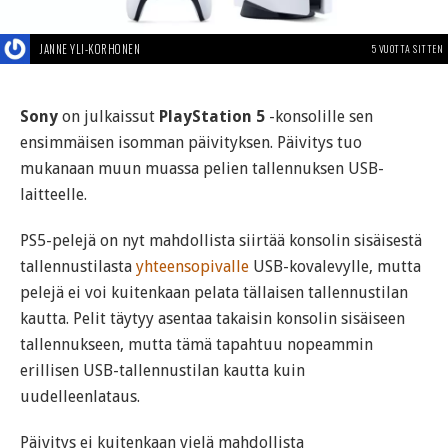
JANNE YLI-KORHONEN
5 VUOTTA SITTEN
Sony
on julkaissut
PlayStation 5
-konsolille sen
ensimmäisen isomman päivityksen. Päivitys tuo
mukanaan muun muassa pelien tallennuksen USB-
laitteelle.
PS5-pelejä on nyt mahdollista siirtää konsolin sisäisestä
tallennustilasta
yhteensopivalle
USB-kovalevylle, mutta
pelejä ei voi kuitenkaan pelata tällaisen tallennustilan
kautta. Pelit täytyy asentaa takaisin konsolin sisäiseen
tallennukseen, mutta tämä tapahtuu nopeammin
erillisen USB-tallennustilan kautta kuin
uudelleenlataus.
Päivitys ei kuitenkaan vielä mahdollista