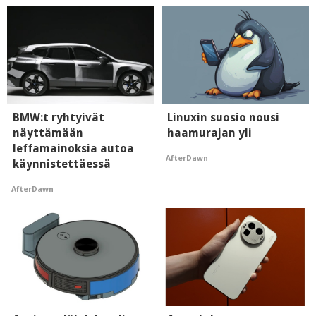
BMW:t ryhtyivät
Linuxin suosio nousi
näyttämään
haamurajan yli
leffamainoksia autoa
AfterDawn
käynnistettäessä
AfterDawn