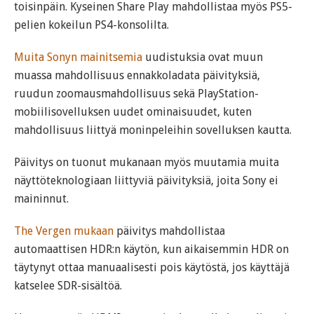
toisinpäin. Kyseinen Share Play mahdollistaa myös PS5-
pelien kokeilun PS4-konsolilta.
Muita Sonyn mainitsemia
uudistuksia ovat muun
muassa mahdollisuus ennakkoladata päivityksiä,
ruudun zoomausmahdollisuus sekä PlayStation-
mobiilisovelluksen uudet ominaisuudet, kuten
mahdollisuus liittyä moninpeleihin sovelluksen kautta.
Päivitys on tuonut mukanaan myös muutamia muita
näyttöteknologiaan liittyviä päivityksiä, joita Sony ei
maininnut.
The Vergen mukaan
päivitys mahdollistaa
automaattisen HDR:n käytön, kun aikaisemmin HDR on
täytynyt ottaa manuaalisesti pois käytöstä, jos käyttäjä
katselee SDR-sisältöä.