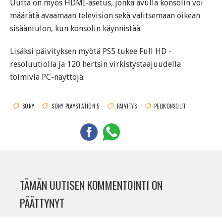
Uutta on myös HDMI-asetus, jonka avulla konsolin voi
määrätä avaamaan television sekä valitsemaan oikean
sisääntulon, kun konsolin käynnistää.
Lisäksi päivityksen myötä PS5 tukee Full HD -
resoluutiolla ja 120 hertsin virkistystaajuudella
toimivia PC-näyttöjä.
SONY
SONY PLAYSTATION 5
PÄIVITYS
PELIKONSOLIT
TÄMÄN UUTISEN KOMMENTOINTI ON
PÄÄTTYNYT