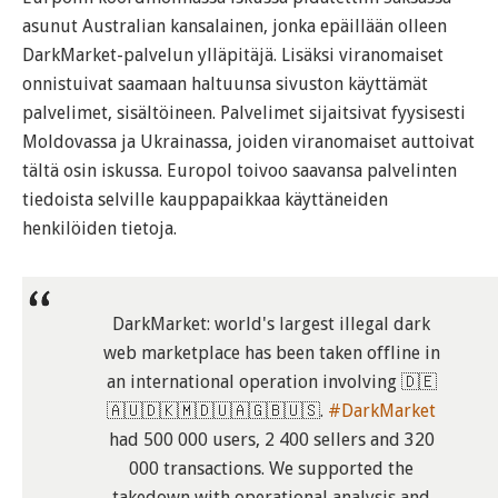
asunut Australian kansalainen, jonka epäillään olleen
DarkMarket-palvelun ylläpitäjä. Lisäksi viranomaiset
onnistuivat saamaan haltuunsa sivuston käyttämät
palvelimet, sisältöineen. Palvelimet sijaitsivat fyysisesti
Moldovassa ja Ukrainassa, joiden viranomaiset auttoivat
tältä osin iskussa. Europol toivoo saavansa palvelinten
tiedoista selville kauppapaikkaa käyttäneiden
henkilöiden tietoja.
DarkMarket: world's largest illegal dark
web marketplace has been taken offline in
an international operation involving 🇩🇪
🇦🇺🇩🇰🇲🇩🇺🇦🇬🇧🇺🇸.
#DarkMarket
had 500 000 users, 2 400 sellers and 320
000 transactions. We supported the
takedown with operational analysis and