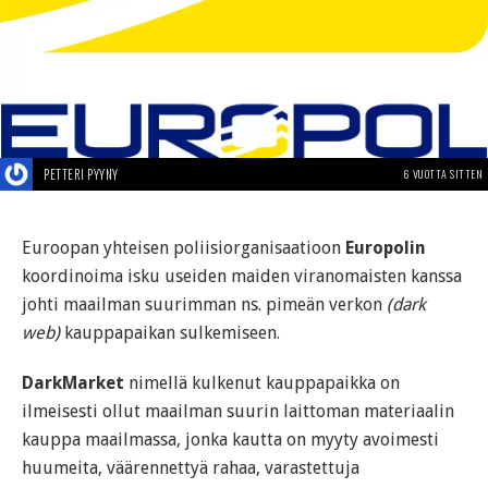
PETTERI PYYNY
6 VUOTTA SITTEN
Euroopan yhteisen poliisiorganisaatioon
Europolin
koordinoima isku useiden maiden viranomaisten kanssa
johti maailman suurimman ns. pimeän verkon
(dark
web)
kauppapaikan sulkemiseen.
DarkMarket
nimellä kulkenut kauppapaikka on
ilmeisesti ollut maailman suurin laittoman materiaalin
kauppa maailmassa, jonka kautta on myyty avoimesti
huumeita, väärennettyä rahaa, varastettuja