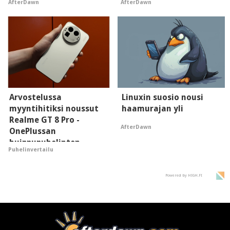
AfterDawn
AfterDawn
- vaikuttaa tekoälyn
hyypiöille
mielikuvaan brändistä
Arvostelussa
Linuxin suosio nousi
myyntihitiksi noussut
haamurajan yli
Realme GT 8 Pro -
AfterDawn
OnePlussan
huippupuhelinten
Puhelinvertailu
"perillinen"
Powered by HIGH.FI