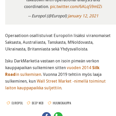
coordination.
pic.twitter.com/6ALq59mIZi
-- Europol (@Europol)
January 12, 2021
Operaatioon osallistuivat Europolin lisäksi viranomaiset
Saksasta, Australiasta, Tanskasta, MNoldovasta,
Ukrainasta, Britanniasta sekä Yhdysvalloista.
Isku DarkMarketia vastaan on isoin pimeän verkon
kauppapaikan sulkeminen sitten
vuoden 2014
Silk
Road
in sulkemisen
. Vuonna 2019 tehtiin myös laaja
sulkeminen, kun
Wall Street Market -nimellä toiminut
laiton kauppapaikka suljettiin
.
EUROPOL
DEEP WEB
HUUMEKAUPPA