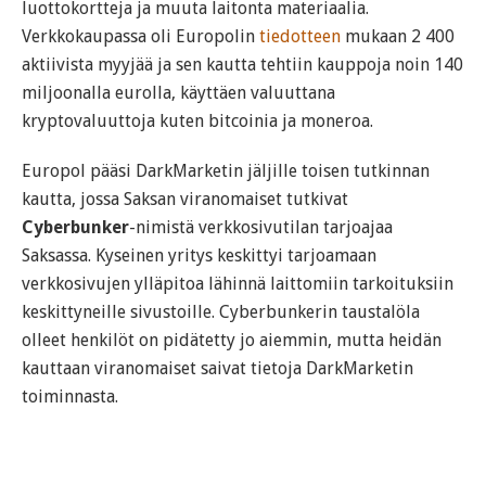
luottokortteja ja muuta laitonta materiaalia.
Verkkokaupassa oli Europolin
tiedotteen
mukaan 2 400
aktiivista myyjää ja sen kautta tehtiin kauppoja noin 140
miljoonalla eurolla, käyttäen valuuttana
kryptovaluuttoja kuten bitcoinia ja moneroa.
Europol pääsi DarkMarketin jäljille toisen tutkinnan
kautta, jossa Saksan viranomaiset tutkivat
Cyberbunker
-nimistä verkkosivutilan tarjoajaa
Saksassa. Kyseinen yritys keskittyi tarjoamaan
verkkosivujen ylläpitoa lähinnä laittomiin tarkoituksiin
keskittyneille sivustoille. Cyberbunkerin taustalöla
olleet henkilöt on pidätetty jo aiemmin, mutta heidän
kauttaan viranomaiset saivat tietoja DarkMarketin
toiminnasta.