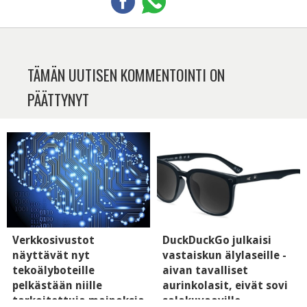
TÄMÄN UUTISEN KOMMENTOINTI ON
PÄÄTTYNYT
Verkkosivustot
DuckDuckGo julkaisi
näyttävät nyt
vastaiskun älylaseille -
tekoälyboteille
aivan tavalliset
pelkästään niille
aurinkolasit, eivät sovi
tarkoitettuja mainoksia
salakuvaaville