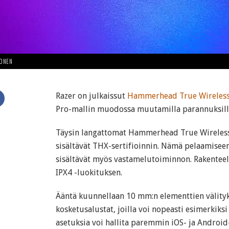
HONEN
Razer on julkaissut
Hammerhead True Wireles
Pro-mallin muodossa muutamilla parannuksill
Täysin langattomat Hammerhead True Wireless
sisältävät THX-sertifioinnin. Nämä pelaamise
sisältävät myös vastamelutoiminnon. Rakenteel
IPX4 -luokituksen.
Ääntä kuunnellaan 10 mm:n elementtien välityk
kosketusalustat, joilla voi nopeasti esimerkiksi
asetuksia voi hallita paremmin iOS- ja Android-l