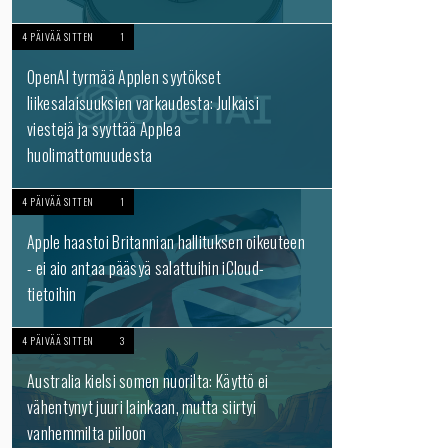
4 PÄIVÄÄ SITTEN
1
OpenAI tyrmää Applen syytökset
liikesalaisuuksien varkaudesta: Julkaisi
viestejä ja syyttää Applea
huolimattomuudesta
4 PÄIVÄÄ SITTEN
1
Apple haastoi Britannian hallituksen oikeuteen
- ei aio antaa pääsyä salattuihin iCloud-
tietoihin
4 PÄIVÄÄ SITTEN
3
Australia kielsi somen nuorilta: Käyttö ei
vähentynyt juuri lainkaan, mutta siirtyi
vanhemmilta piiloon