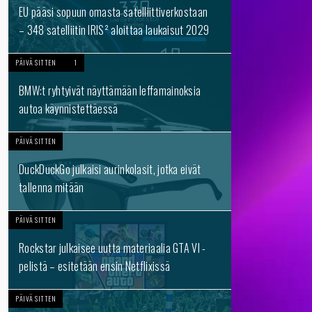
EU pääsi sopuun omasta satelliittiverkostaan
– 348 satelliitin IRIS² aloittaa laukaisut 2029
PÄIVÄ SITTEN
1
BMW:t ryhtyivät näyttämään leffamainoksia
autoa käynnistettäessä
PÄIVÄ SITTEN
DuckDuckGo julkaisi aurinkolasit, jotka eivät
tallenna mitään
PÄIVÄ SITTEN
Rockstar julkaisee uutta materiaalia GTA VI -
pelistä – esitetään ensin Netflixissä
PÄIVÄ SITTEN