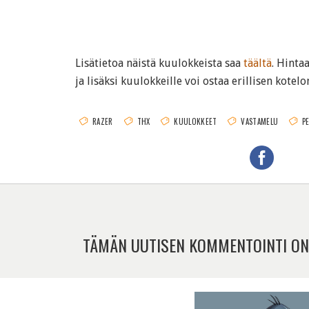
Lisätietoa näistä kuulokkeista saa
täältä
. Hinta
ja lisäksi kuulokkeille voi ostaa erillisen kotelo
RAZER
THX
KUULOKKEET
VASTAMELU
P
TÄMÄN UUTISEN KOMMENTOINTI ON