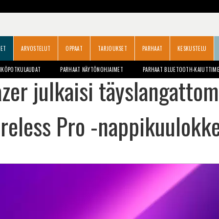
SET
ARVOSTELUT
OPPAAT
TARJOUKSET
PARHAAT
KESKUSTELU
HKÖPOTKULAUDAT
PARHAAT NÄYTÖNOHJAIMET
PARHAAT BLUETOOTH-KAIUTTIM
zer julkaisi täyslangatt
reless Pro -nappikuulokkee