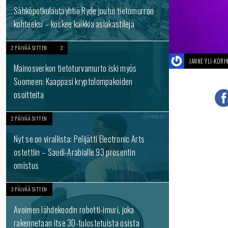
Sähköpotkulautayhtiö Ryde joutui tietomurron
kohteeksi – koskee kaikkia asiakastilejä
2 PÄIVÄÄ SITTEN
2
JANNE YLI-KOR
Mainosverkon tietoturvamurto iski myös
Suomeen: Kaappasi kryptolompakoiden
osoitteita
2 PÄIVÄÄ SITTEN
Nyt se on virallista: Pelijätti Electronic Arts
ostettiin – Saudi-Arabialle 93 prosentin
omistus
3 PÄIVÄÄ SITTEN
Avoimen lähdekoodin robotti-imuri, joka
rakennetaan itse 3D-tulostetuista osista