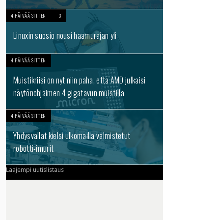
4 PÄIVÄÄ SITTEN
3
Linuxin suosio nousi haamurajan yli
4 PÄIVÄÄ SITTEN
Muistikriisi on nyt niin paha, että AMD julkaisi
näytönohjaimen 4 gigatavun muistilla
4 PÄIVÄÄ SITTEN
Yhdysvallat kielsi ulkomailla valmistetut
robotti-imurit
Laajempi uutislistaus