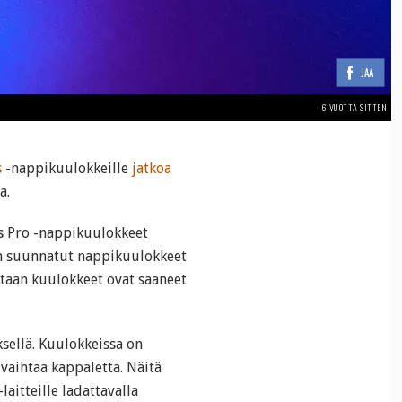
JAA
6 VUOTTA SITTEN
s
-nappikuulokkeille
jatkoa
a.
 Pro -nappikuulokkeet
en suunnatut nappikuulokkeet
taan kuulokkeet ovat saaneet
sellä. Kuulokkeissa on
 vaihtaa kappaletta. Näitä
aitteille ladattavalla