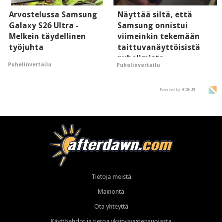
Arvostelussa Samsung
Näyttää siltä, että
Galaxy S26 Ultra -
Samsung onnistui
Melkein täydellinen
viimeinkin tekemään
työjuhta
taittuvanäyttöisistä
puhelimista
Puhelinvertailu
Puhelinvertailu
supersuosittuja
Powered by HIGH.FI
Tietoja meistä
Mainonta
Ota yhteyttä
Käyttöehdot ja tietoa yksityisyydensuojasta