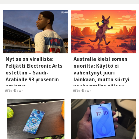
Nyt se on virallista:
Australia kielsi somen
Pelijätti Electronic Arts
nuorilta: Käyttö ei
ostettiin – Saudi-
vähentynyt juuri
Arabialle 93 prosentin
lainkaan, mutta siirtyi
omistus
vanhemmilta piiloon
AfterDawn
AfterDawn