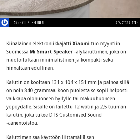
JANNE YLI-KORHONEN
6 VUOTTA SITTEN
Kiinalainen elektroniikkajätti
Xiaomi
tuo myyntiin
Suomessa
Mi Smart Speaker
-älykaiuttimen, joka on
muotoilultaan minimalistinen ja kompakti sekä
hinnaltaan edullinen.
Kaiutin on kooltaan 131 x 104 x 151 mm ja painoa sillä
on noin 840 grammaa. Koon puolesta se sopii helposti
vaikkapa olohuoneen hyllylle tai makuuhuoneen
yöpöydälle. Sisälle on laitettu 12 watin ja 2,5 tuuman
kaiutin, joka tukee DTS Customized Sound
-äänentoistoa.
Kaiuttimen saa käyttöön liittämällä sen