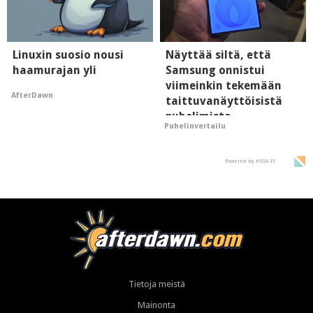
Linuxin suosio nousi
Näyttää siltä, että
haamurajan yli
Samsung onnistui
viimeinkin tekemään
AfterDawn
taittuvanäyttöisistä
puhelimista
Puhelinvertailu
supersuosittuja
Powered by HIGH.FI
Tietoja meistä
Mainonta