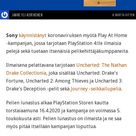
JANNE YLI-KORHONEN
6 VUOTTA SITTEN
Sony
käynnistänyt
koronaviruksen myötä Play At Home
-kampanjan, jossa tarjotaan PlayStation 4:lle ilmaisia
pelejä sekä tuetaan itsenäisiä pelikehittäjäkumppaneita.
Ilmaisena pelattavana tarjotaan
Uncharted: The Nathan
Drake Collectionia
, joka sisältää Uncharted: Drake's
Fortune, Uncharted 2: Among Thieves ja Uncharted 3:
Drake's Deception -pelit sekä
Journey -seikkailupeliä
.
Pelien lunastus alkaa PlayStation Storen kautta
torstaiaamuna 16.4.2020 ja kampanja on voimassa 5.
toukokuuta asti. Pelien lunastus on ilmaista ja ne saa
myös pitää itsellään kampanjan loputtua.