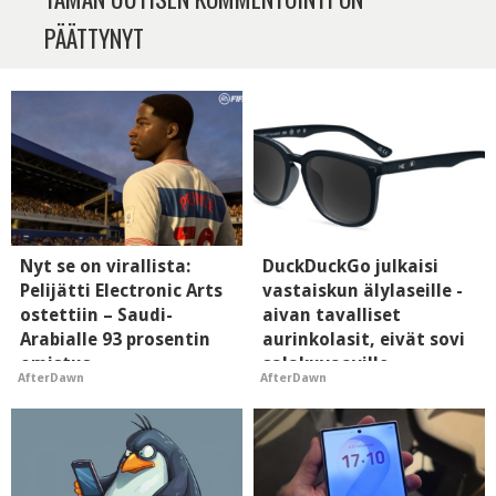
PÄÄTTYNYT
Nyt se on virallista:
DuckDuckGo julkaisi
Pelijätti Electronic Arts
vastaiskun älylaseille -
ostettiin – Saudi-
aivan tavalliset
Arabialle 93 prosentin
aurinkolasit, eivät sovi
omistus
salakuvaaville
AfterDawn
AfterDawn
hyypiöille