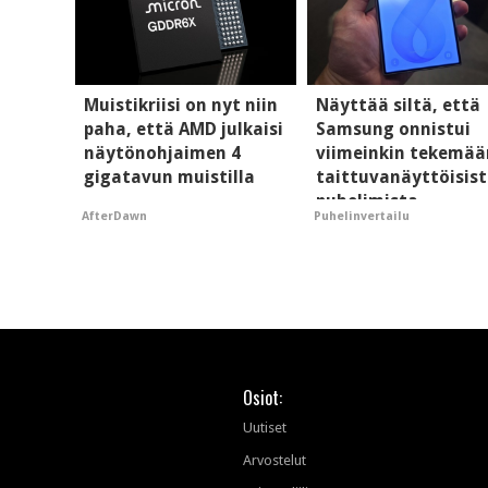
Muistikriisi on nyt niin
Näyttää siltä, että
paha, että AMD julkaisi
Samsung onnistui
näytönohjaimen 4
viimeinkin tekemää
gigatavun muistilla
taittuvanäyttöisis
puhelimista
AfterDawn
Puhelinvertailu
supersuosittuja
Osiot:
Uutiset
Arvostelut