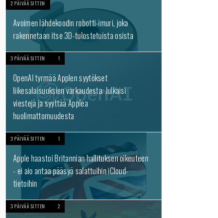
2 PÄIVÄÄ SITTEN
Avoimen lähdekoodin robotti-imuri, joka
rakennetaan itse 3D-tulostetuista osista
3 PÄIVÄÄ SITTEN
1
OpenAI tyrmää Applen syytökset
liikesalaisuuksien varkaudesta: Julkaisi
viestejä ja syyttää Applea
huolimattomuudesta
3 PÄIVÄÄ SITTEN
1
Apple haastoi Britannian hallituksen oikeuteen
- ei aio antaa pääsyä salattuihin iCloud-
tietoihin
3 PÄIVÄÄ SITTEN
2