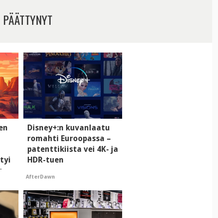
 PÄÄTTYNYT
men
Disney+:n kuvanlaatu
romahti Euroopassa –
patenttikiista vei 4K- ja
tyi
HDR-tuen
n
AfterDawn