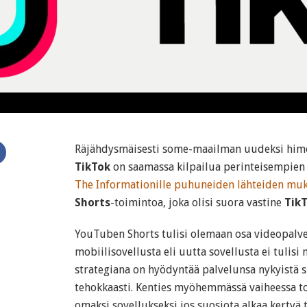
Räjähdysmäisesti some-maailman uudeksi himo
TikTok
on saamassa kilpailua perinteisempien
The Informationille puhuneiden lähteiden mu
Shorts
-toimintoa, joka olisi suora vastine
TikT
YouTuben Shorts tulisi olemaan osa videopalve
mobiilisovellusta eli uutta sovellusta ei tulis
strategiana on hyödyntää palvelunsa nykyistä
tehokkaasti. Kenties myöhemmässä vaiheessa to
omaksi sovellukseksi jos suosiota alkaa kertyä 