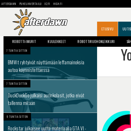
AFTERDAWN
PUHELINVERTAILU
X2.FI
HIGH.FI
ETUSIVU
UUTI
ROBOTTI-IMURIT
KUULOKKEET
ROBOTTIRUOHONLEIKKURI
SÄ
Yo
7 TUNTIA SITTEN
BMW:t ryhtyivät näyttämään leffamainoksia
autoa käynnistettäessä
7 TUNTIA SITTEN
DuckDuckGo julkaisi aurinkolasit, jotka eivät
tallenna mitään
9 TUNTIA SITTEN
Rockstar julkaisee uutta materiaalia GTA VI -