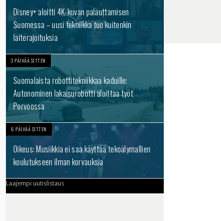
Disney+ aloitti 4K-kuvan palauttamisen
Suomessa – uusi tekniikka tuo kuitenkin
laiterajoituksia
3 PÄIVÄÄ SITTEN
Suomalaista robottitekniikkaa kaduille:
Autonominen lakaisurobotti aloittaa työt
Porvoossa
6 PÄIVÄÄ SITTEN
Oikeus: Musiikkia ei saa käyttää tekoälymallien
koulutukseen ilman korvauksia
Laajempi uutislistaus