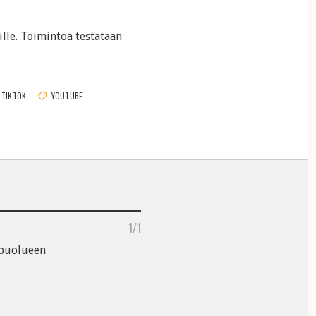
lle. Toimintoa testataan
TIKTOK
YOUTUBE
1/1
ipuolueen