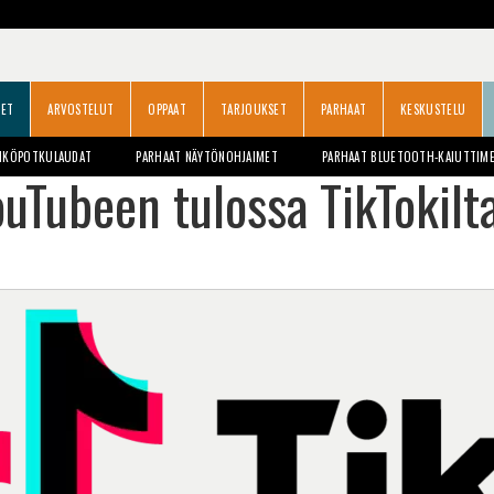
SET
ARVOSTELUT
OPPAAT
TARJOUKSET
PARHAAT
KESKUSTELU
HKÖPOTKULAUDAT
PARHAAT NÄYTÖNOHJAIMET
PARHAAT BLUETOOTH-KAIUTTIM
uTubeen tulossa TikTokilt