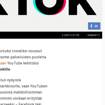
JAA
6 VUOTTA SITTEN
1 KOMMENTTI
ituksi trendiksi noussut
 some-palveluiden puolelta.
kaan
YouTube kehittäisi
okille
.
lun nykyistä
i markkinoille, vaan YouTuben
 suosiota mahdollisimman
iminto voidaan erityttää
tarpeeksi – Facebook teki