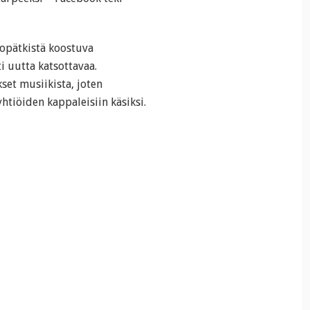
eopätkistä koostuva
ti uutta katsottavaa.
set musiikista, joten
htiöiden kappaleisiin käsiksi.