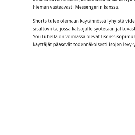
hieman vastaavasti Messengerin kanssa.
Shorts tulee olemaan käytännössä lyhyistä vid
sisältövirta, jossa katsojalle syötetään jatkuvas
YouTubella on voimassa olevat lisenssisopimuk
käyttäjät pääsevät todennäköisesti isojen levy-y