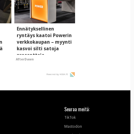
Ennätyksellinen
ryntäys kaatoi Powerin
n
verkkokaupan – myynti
tä
kasvoi silti satoja
prosentteja
AfterDawn
Powered by HIGH.FI
Seuraa meitä:
TikTok
Mastodon