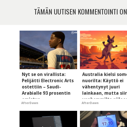
TÄMÄN UUTISEN KOMMENTOINTI ON
Nyt se on virallista:
Australia kielsi so
Pelijätti Electronic Arts
nuorilta: Käyttö ei
ostettiin – Saudi-
vähentynyt juuri
Arabialle 93 prosentin
lainkaan, mutta siir
omistus
vanhemmilta piiloo
AfterDawn
AfterDawn