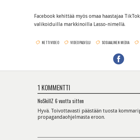
Facebook kehittää myös omaa haastajaa TikToki
valikoiduilla markkinoilla Lasso-nimellä.
NETTIVIDEO
VIDEOPALVELU
SOSIAALINEN MEDIA
1 KOMMENTTI
NoSkillZ
6 vuotta sitten
Hyvä. Toivottavasti päästään tuosta kommar
propagandaohjelmasta eroon.