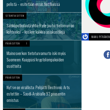
pelistä – esitetään ensin Netflixissä
12 TUNTIA SITTEN
Sähköpotkulautayhtiö Ryde joutui tietomurron
kohteeksi – koskee kaikkia asiakastilejä
MANU PITKÄNEN
PÄIVÄ SITTEN
1
Mainosverkon tietoturvamurto iski myös
Suomeen: Kaappasi kryptolompakoiden
osoitteita
PÄIVÄ SITTEN
Nyt se on virallista: Pelijätti Electronic Arts
ostettiin – Saudi-Arabialle 93 prosentin
omistus