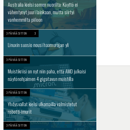
Australia kielsi somen nuorilta: Käyttö ei
vähentynyt juuri lainkaan, mutta siirtyi
vanhemmilta piiloon
3 PÄIVÄÄ SITTEN
3
Linuxin suosio nousi haamurajan yli
3 PÄIVÄÄ SITTEN
Muistikriisi on nyt niin paha, että AMD julkaisi
näytönohjaimen 4 gigatavun muistilla
3 PÄIVÄÄ SITTEN
Yhdysvallat kielsi ulkomailla valmistetut
robotti-imurit
3 PÄIVÄÄ SITTEN