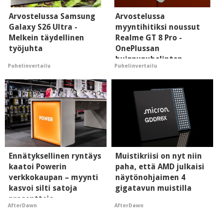
Arvostelussa Samsung
Arvostelussa
Galaxy S26 Ultra -
myyntihitiksi noussut
Melkein täydellinen
Realme GT 8 Pro -
työjuhta
OnePlussan
huippupuhelinten
Puhelinvertailu
Puhelinvertailu
"perillinen"
Ennätyksellinen ryntäys
Muistikriisi on nyt niin
kaatoi Powerin
paha, että AMD julkaisi
verkkokaupan – myynti
näytönohjaimen 4
kasvoi silti satoja
gigatavun muistilla
prosentteja
AfterDawn
AfterDawn