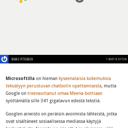
MANU PITKÄNEN
7 VUOTTA SITTEN
Microsoftilla
on hieman
kyseenalaisia kokemuksia
tekoälyyn perustuvan chatbotin opettamisesta
, mutta
Google on
treenauttanut omaa Meena-bottiaan
syöttämällä sille 341 gigatavun edestä tekstiä.
Googlen aineisto on peräisin avoimista lähteistä, jotka
ovat sisältäneet sosiaalisessa mediassa käytyjä