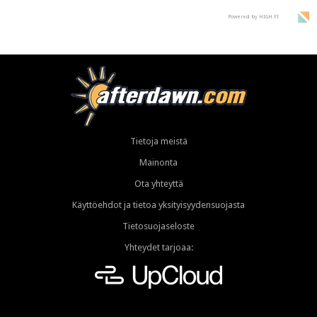
Powered by HIGH.FI
Tietoja meistä
Mainonta
Ota yhteyttä
Käyttöehdot ja tietoa yksityisyydensuojasta
Tietosuojaseloste
Yhteydet tarjoaa: