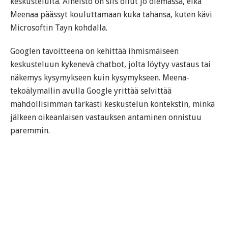
keskusteluita. Aineisto on siis ollut jo olemassa, eikä
Meenaa päässyt kouluttamaan kuka tahansa, kuten kävi
Microsoftin Tayn kohdalla.
Googlen tavoitteena on kehittää ihmismäiseen
keskusteluun kykenevä chatbot, jolta löytyy vastaus tai
näkemys kysymykseen kuin kysymykseen. Meena-
tekoälymallin avulla Google yrittää selvittää
mahdollisimman tarkasti keskustelun kontekstin, minkä
jälkeen oikeanlaisen vastauksen antaminen onnistuu
paremmin.