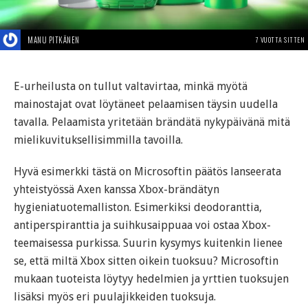
MANU PITKÄNEN
7 VUOTTA SITTEN
E-urheilusta on tullut valtavirtaa, minkä myötä
mainostajat ovat löytäneet pelaamisen täysin uudella
tavalla. Pelaamista yritetään brändätä nykypäivänä mitä
mielikuvituksellisimmilla tavoilla.
Hyvä esimerkki tästä on Microsoftin päätös lanseerata
yhteistyössä Axen kanssa Xbox-brändätyn
hygieniatuotemalliston. Esimerkiksi deodoranttia,
antiperspiranttia ja suihkusaippuaa voi ostaa Xbox-
teemaisessa purkissa. Suurin kysymys kuitenkin lienee
se, että miltä Xbox sitten oikein tuoksuu? Microsoftin
mukaan tuoteista löytyy hedelmien ja yrttien tuoksujen
lisäksi myös eri puulajikkeiden tuoksuja.