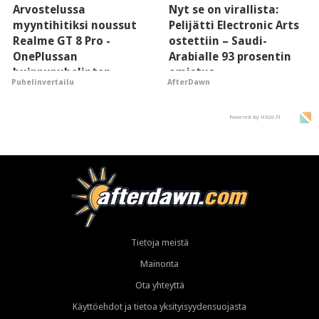
Arvostelussa
Nyt se on virallista:
myyntihitiksi noussut
Pelijätti Electronic Arts
Realme GT 8 Pro -
ostettiin – Saudi-
OnePlussan
Arabialle 93 prosentin
huippupuhelinten
omistus
Puhelinvertailu
AfterDawn
"perillinen"
Powered by HIGH.FI
Tietoja meistä
Mainonta
Ota yhteyttä
Käyttöehdot ja tietoa yksityisyydensuojasta