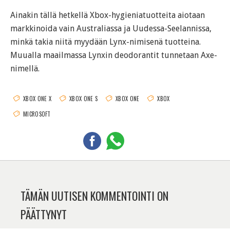
Ainakin tällä hetkellä Xbox-hygieniatuotteita aiotaan
markkinoida vain Australiassa ja Uudessa-Seelannissa,
minkä takia niitä myydään Lynx-nimisenä tuotteina.
Muualla maailmassa Lynxin deodorantit tunnetaan Axe-
nimellä.
XBOX ONE X
XBOX ONE S
XBOX ONE
XBOX
MICROSOFT
TÄMÄN UUTISEN KOMMENTOINTI ON
PÄÄTTYNYT