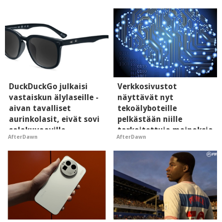
DuckDuckGo julkaisi
Verkkosivustot
vastaiskun älylaseille -
näyttävät nyt
aivan tavalliset
tekoälyboteille
aurinkolasit, eivät sovi
pelkästään niille
salakuvaaville
tarkoitettuja mainoksia
AfterDawn
AfterDawn
hyypiöille
- vaikuttaa tekoälyn
mielikuvaan brändistä