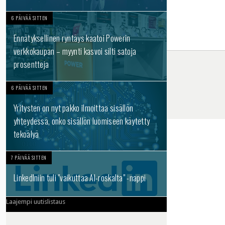
6 PÄIVÄÄ SITTEN
Ennätyksellinen ryntäys kaatoi Powerin
verkkokaupan – myynti kasvoi silti satoja
prosentteja
6 PÄIVÄÄ SITTEN
Yritysten on nyt pakko ilmoittaa sisällön
yhteydessä, onko sisällön luomiseen käytetty
tekoälyä
7 PÄIVÄÄ SITTEN
LinkedIniin tuli "vaikuttaa AI-roskalta" -nappi
Laajempi uutislistaus