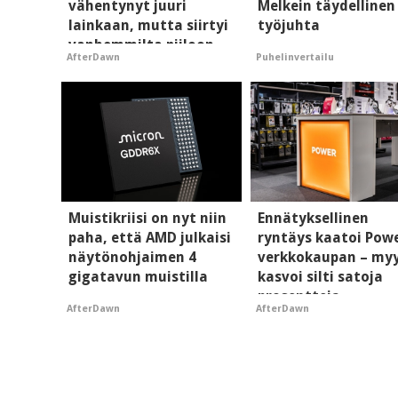
vähentynyt juuri
Melkein täydellinen
lainkaan, mutta siirtyi
työjuhta
vanhemmilta piiloon
Puhelinvertailu
AfterDawn
Muistikriisi on nyt niin
Ennätyksellinen
paha, että AMD julkaisi
ryntäys kaatoi Pow
näytönohjaimen 4
verkkokaupan – my
gigatavun muistilla
kasvoi silti satoja
prosentteja
AfterDawn
AfterDawn