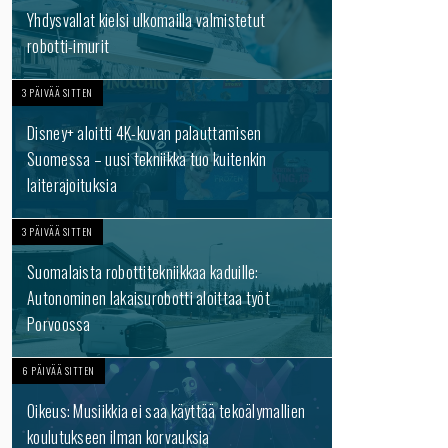
Yhdysvallat kielsi ulkomailla valmistetut
robotti-imurit
3 PÄIVÄÄ SITTEN
Disney+ aloitti 4K-kuvan palauttamisen
Suomessa – uusi tekniikka tuo kuitenkin
laiterajoituksia
3 PÄIVÄÄ SITTEN
Suomalaista robottitekniikkaa kaduille:
Autonominen lakaisurobotti aloittaa työt
Porvoossa
6 PÄIVÄÄ SITTEN
Oikeus: Musiikkia ei saa käyttää tekoälymallien
koulutukseen ilman korvauksia