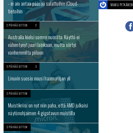
- ei aio antaa pääsyä salattuihin iCloud-
MANU PITKÄNEN
tietoihin
2 PÄIVÄÄ SITTEN
2
Australia kielsi somen nuorilta: Käyttö ei
vähentynyt juuri lainkaan, mutta siirtyi
vanhemmilta piiloon
3 PÄIVÄÄ SITTEN
3
Linuxin suosio nousi haamurajan yli
3 PÄIVÄÄ SITTEN
Muistikriisi on nyt niin paha, että AMD julkaisi
näytönohjaimen 4 gigatavun muistilla
3 PÄIVÄÄ SITTEN