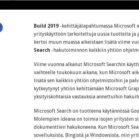
Build 2019
-kehittäjätapahtumassa Microsoft es
yrityskäyttöön tarkoitettuja uusia tuotteita ja 
kertoi muun muassa aikeistaan lisätä viime vu
Search
-hakutoiminnon kaikkiin yhtiön ohjelmi
Viime vuonna alkanut Microsoft Searchin käyt
vaihteelle toukokuun aikana, kun Microsoft a
lisätä sen kaikkiin yhtiön ohjelmistoihin ja pal
kytkeytynyt yhtiön kehittämään Microsoft Grap
yksityiskohtaisia vastauksia annettuihin hakuih
Microsoft Search on tuotteena käytännössä Goog
Molempien ideana on toimia isojen yritysten si
dokumenttien hakukoneena. Kun Microsoft Searc
sovelluksista, Bingistä ja Windowsista, niin yrit