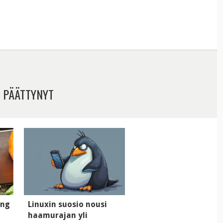
 PÄÄTTYNYT
ung
Linuxin suosio nousi
haamurajan yli