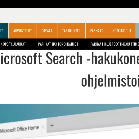
SET
ARVOSTELUT
OPPAAT
TARJOUKSET
PARHAAT
KESKUSTELU
HKÖPOTKULAUDAT
PARHAAT NÄYTÖNOHJAIMET
PARHAAT BLUETOOTH-KAIUTTIM
icrosoft Search -hakukone 
ohjelmisto