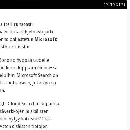
7 VUOTTA SITTEN
itteli runsaasti
palveluita. Ohjelmistojätti
onna paljastetun
Microsoft
stotuotteisiin.
töönotto hyppää uudelle
ikoo kuun loppuun mennessä
veluihin. Microsoft Search on
h -tuotteeseen, joka kertoo
in.
le Cloud Searchin kilpailija.
säverkkojen ja sisäisten
h löytyy kaikista Office-
ysten sisäisten tietojen