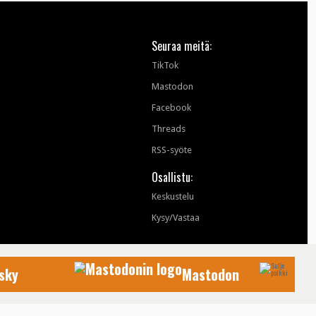
Seuraa meitä:
TikTok
Mastodon
Facebook
Threads
RSS-syöte
Osallistu:
Keskustelu
Kysy/Vastaa
sky
Mastodon