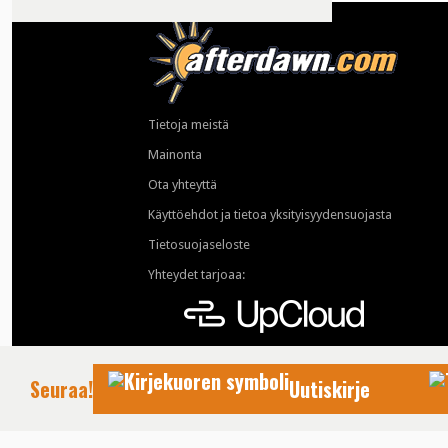
Tietoja meistä
Mainonta
Ota yhteyttä
Käyttöehdot ja tietoa yksityisyydensuojasta
Tietosuojaseloste
Yhteydet tarjoaa:
Seuraa!
Uutiskirje