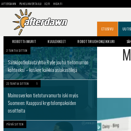
AFTERDAWN
PUHELINVERTAILU
X2.FI
HIGH.FI
ETUSIVU
UUTI
ROBOTTI-IMURIT
KUULOKKEET
ROBOTTIRUOHONLEIKKURI
SÄ
M
2 TUNTIA SITTEN
Sähköpotkulautayhtiö Ryde joutui tietomurron
kohteeksi – koskee kaikkia asiakastilejä
23 TUNTIA SITTEN
1
Mainosverkon tietoturvamurto iski myös
Suomeen: Kaappasi kryptolompakoiden
osoitteita
PÄIVÄ SITTEN