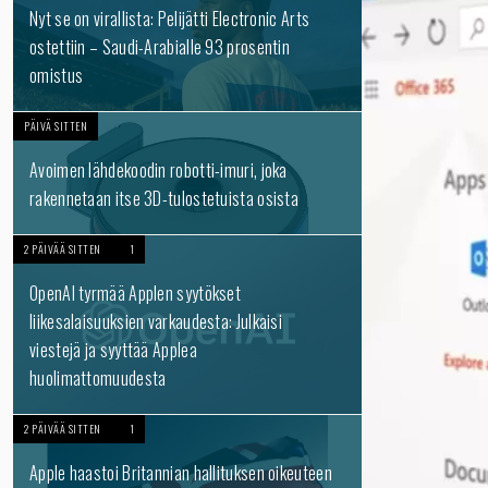
Nyt se on virallista: Pelijätti Electronic Arts
ostettiin – Saudi-Arabialle 93 prosentin
omistus
PÄIVÄ SITTEN
Avoimen lähdekoodin robotti-imuri, joka
rakennetaan itse 3D-tulostetuista osista
2 PÄIVÄÄ SITTEN
1
OpenAI tyrmää Applen syytökset
liikesalaisuuksien varkaudesta: Julkaisi
viestejä ja syyttää Applea
huolimattomuudesta
2 PÄIVÄÄ SITTEN
1
Apple haastoi Britannian hallituksen oikeuteen