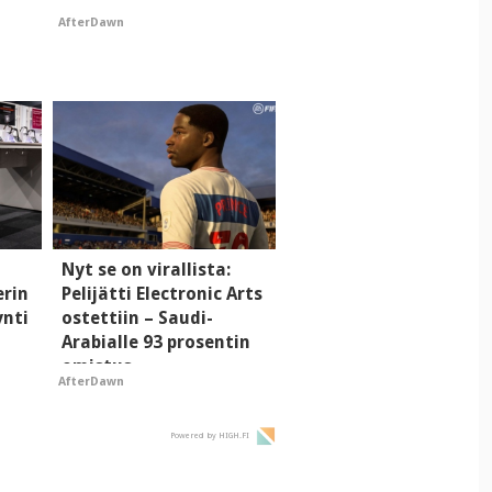
AfterDawn
Nyt se on virallista:
erin
Pelijätti Electronic Arts
ynti
ostettiin – Saudi-
Arabialle 93 prosentin
omistus
AfterDawn
Powered by HIGH.FI