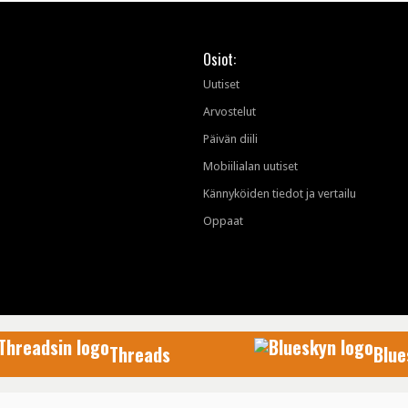
Osiot:
Uutiset
Arvostelut
Päivän diili
Mobiilialan uutiset
Kännyköiden tiedot ja vertailu
Oppaat
Threads
Blue
AfterDawn Oy
© 1999-2026