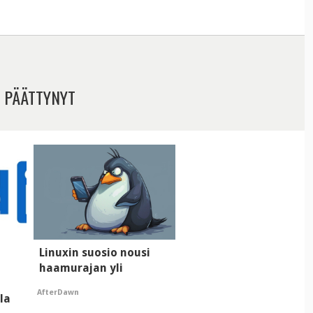
 PÄÄTTYNYT
Linuxin suosio nousi
ä
haamurajan yli
AfterDawn
lla