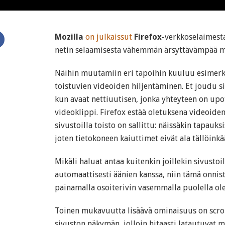
Mozilla
on julkaissut
Firefox
-verkkoselaimesta
netin selaamisesta vähemmän ärsyttävämpää mu
Näihin muutamiin eri tapoihin kuuluu esimerki
toistuvien videoiden hiljentäminen. Et joudu si
kun avaat nettiuutisen, jonka yhteyteen on up
videoklippi. Firefox estää oletuksena videoiden
sivustoilla toisto on sallittu: näissäkin tapauks
joten tietokoneen kaiuttimet eivät ala tällöink
Mikäli haluat antaa kuitenkin joillekin sivustoi
automaattisesti äänien kanssa, niin tämä onnist
painamalla osoiterivin vasemmalla puolella ole
Toinen mukavuutta lisäävä ominaisuus on scrol
sivuston näkymän, jolloin hitaasti latautuvat m