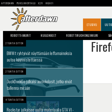
AFTERDAWN
PUHELINVERTAILU
X2.FI
HIGH.FI
ETUSIVU
UUTI
ROBOTTI-IMURIT
KUULOKKEET
ROBOTTIRUOHONLEIKKURI
SÄ
Fire
2 TUNTIA SITTEN
BMW:t ryhtyivät näyttämään leffamainoksia
autoa käynnistettäessä
2 TUNTIA SITTEN
DuckDuckGo julkaisi aurinkolasit, jotka eivät
tallenna mitään
4 TUNTIA SITTEN
Rockstar julkaisee uutta materiaalia GTA VI -