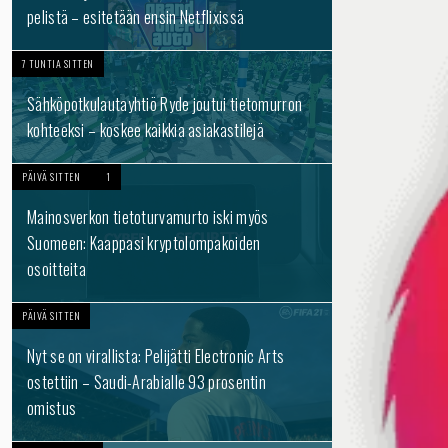
pelistä – esitetään ensin Netflixissä
7 TUNTIA SITTEN
Sähköpotkulautayhtiö Ryde joutui tietomurron
kohteeksi – koskee kaikkia asiakastilejä
PÄIVÄ SITTEN
1
Mainosverkon tietoturvamurto iski myös
Suomeen: Kaappasi kryptolompakoiden
osoitteita
PÄIVÄ SITTEN
Nyt se on virallista: Pelijätti Electronic Arts
ostettiin – Saudi-Arabialle 93 prosentin
omistus