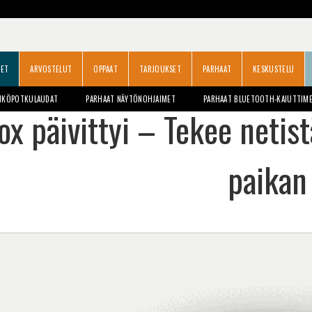
SET
ARVOSTELUT
OPPAAT
TARJOUKSET
PARHAAT
KESKUSTELU
HKÖPOTKULAUDAT
PARHAAT NÄYTÖNOHJAIMET
PARHAAT BLUETOOTH-KAIUTTIM
fox päivittyi – Tekee neti
paikan