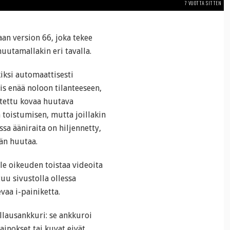
7 VUOTTA SITTEN
an version 66, joka tekee
utamallakin eri tavalla.
ksi automaattisesti
is enää noloon tilanteeseen,
otettu kovaa huutava
 toistumisen, mutta joillakin
issa ääniraita on hiljennetty,
ään huutaa.
lle oikeuden toistaa videoita
uu sivustolla ollessa
vaa i-painiketta.
lausankkuri: se ankkuroi
ainokset tai kuvat eivät