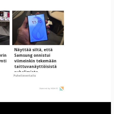
Näyttää siltä, että
erin
Samsung onnistui
ynti
viimeinkin tekemään
taittuvanäyttöisistä
puhelimista
Puhelinvertailu
supersuosittuja
Powered by HIGH.FI