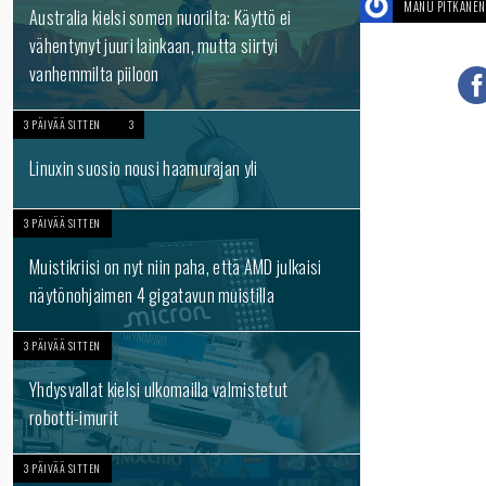
MANU PITKÄNEN
Australia kielsi somen nuorilta: Käyttö ei
vähentynyt juuri lainkaan, mutta siirtyi
vanhemmilta piiloon
3 PÄIVÄÄ SITTEN
3
Linuxin suosio nousi haamurajan yli
3 PÄIVÄÄ SITTEN
Muistikriisi on nyt niin paha, että AMD julkaisi
näytönohjaimen 4 gigatavun muistilla
3 PÄIVÄÄ SITTEN
Yhdysvallat kielsi ulkomailla valmistetut
robotti-imurit
3 PÄIVÄÄ SITTEN