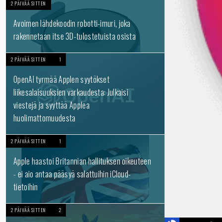
2 PÄIVÄÄ SITTEN
Avoimen lähdekoodin robotti-imuri, joka
rakennetaan itse 3D-tulostetuista osista
2 PÄIVÄÄ SITTEN
1
OpenAI tyrmää Applen syytökset
liikesalaisuuksien varkaudesta: Julkaisi
viestejä ja syyttää Applea
huolimattomuudesta
2 PÄIVÄÄ SITTEN
1
Apple haastoi Britannian hallituksen oikeuteen
- ei aio antaa pääsyä salattuihin iCloud-
tietoihin
2 PÄIVÄÄ SITTEN
2