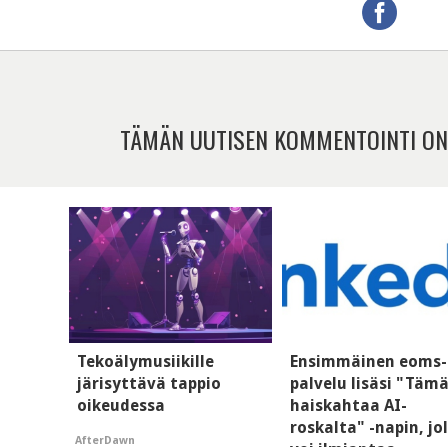
TÄMÄN UUTISEN KOMMENTOINTI ON
Tekoälymusiikille
Ensimmäinen eoms-
järisyttävä tappio
palvelu lisäsi "Täm
oikeudessa
haiskahtaa AI-
roskalta" -napin, jo
AfterDawn