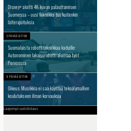
Disney+ aloitti 4K-kuvan palauttamisen
Suomessa – uusi tekniikka tuo kuitenkin
laiterajoituksia
3 PÄIVÄÄ SITTEN
Suomalaista robottitekniikkaa kaduille:
Autonominen lakaisurobotti aloittaa työt
Porvoossa
6 PÄIVÄÄ SITTEN
Oikeus: Musiikkia ei saa käyttää tekoälymallien
koulutukseen ilman korvauksia
Laajempi uutislistaus