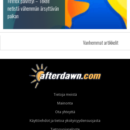
Firefox päivittyi – Tekee
netistä vähemmän ärsyttävän
paikan
Vanhemmat artikkelit
Tietoja meistä
Mainonta
Ota yhteyttä
Käyttöehdot ja tietoa yksityisyydensuojasta
Tietosuojaseloste