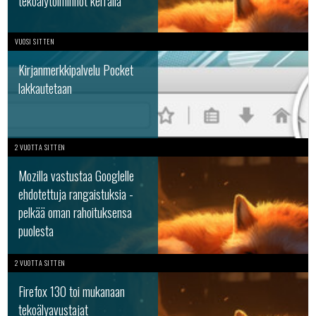
tekoälytoiminnot kerralla
VUOSI SITTEN
Kirjanmerkkipalvelu Pocket
lakkautetaan
2 VUOTTA SITTEN
Mozilla vastustaa Googlelle
ehdotettuja rangaistuksia -
pelkää oman rahoituksensa
puolesta
2 VUOTTA SITTEN
Firefox 130 toi mukanaan
tekoälyavustajat