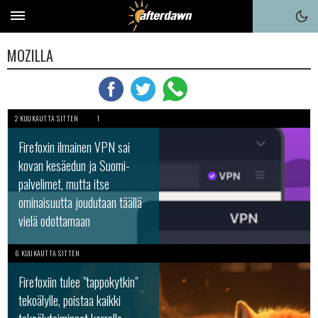
MOZILLA
2 KUUKAUTTA SITTEN
1
Firefoxin ilmainen VPN sai
kovan kesäedun ja Suomi-
palvelimet, mutta itse
ominaisuutta joudutaan täällä
vielä odottamaan
6 KUUKAUTTA SITTEN
Firefoxiin tulee "tappokytkin"
tekoälylle, poistaa kaikki