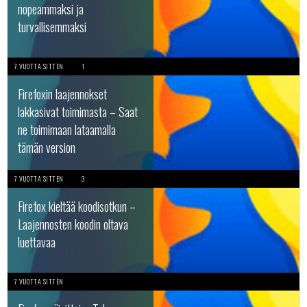
nopeammaksi ja
turvallisemmaksi
7 VUOTTA SITTEN
1
Firefoxin laajennokset
lakkasivat toimimasta – Saat
ne toimimaan lataamalla
tämän version
7 VUOTTA SITTEN
3
Firefox kieltää koodisotkun –
Laajennosten koodin oltava
luettavaa
7 VUOTTA SITTEN