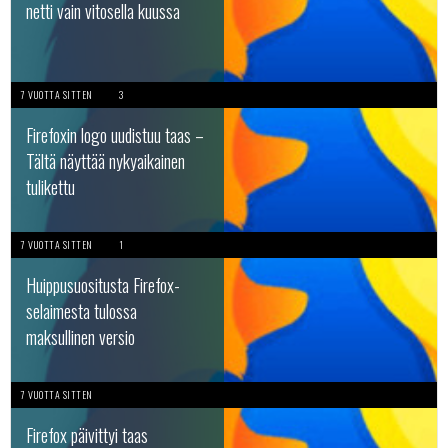
netti vain vitosella kuussa
7 VUOTTA SITTEN
3
Firefoxin logo uudistuu taas –
Tältä näyttää nykyaikainen
tulikettu
7 VUOTTA SITTEN
1
Huippusuositusta Firefox-
selaimesta tulossa
maksullinen versio
7 VUOTTA SITTEN
Firefox päivittyi taas