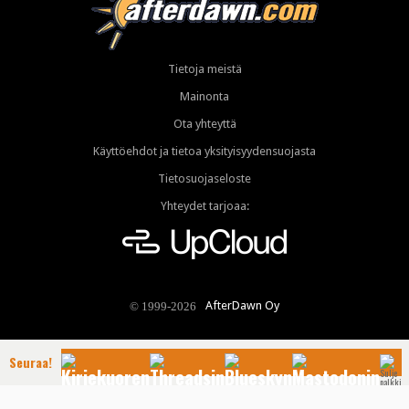
Tietoja meistä
Mainonta
Ota yhteyttä
Käyttöehdot ja tietoa yksityisyydensuojasta
Tietosuojaseloste
Yhteydet tarjoaa:
AfterDawn Oy
© 1999-2026
Seuraa!