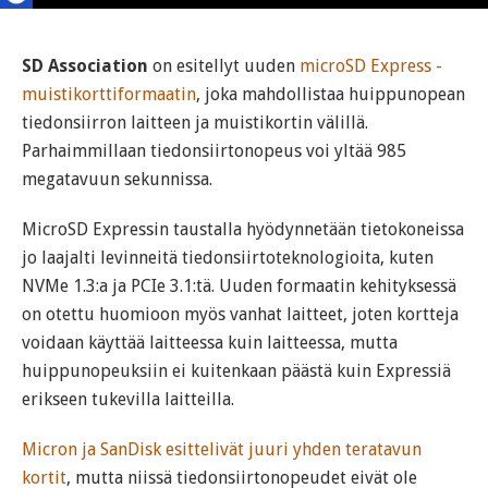
SD Association
on esitellyt uuden
microSD Express -
muistikorttiformaatin
, joka mahdollistaa huippunopean
tiedonsiirron laitteen ja muistikortin välillä.
Parhaimmillaan tiedonsiirtonopeus voi yltää 985
megatavuun sekunnissa.
MicroSD Expressin taustalla hyödynnetään tietokoneissa
jo laajalti levinneitä tiedonsiirtoteknologioita, kuten
NVMe 1.3:a ja PCIe 3.1:tä. Uuden formaatin kehityksessä
on otettu huomioon myös vanhat laitteet, joten kortteja
voidaan käyttää laitteessa kuin laitteessa, mutta
huippunopeuksiin ei kuitenkaan päästä kuin Expressiä
erikseen tukevilla laitteilla.
Micron ja SanDisk esittelivät juuri yhden teratavun
kortit
, mutta niissä tiedonsiirtonopeudet eivät ole