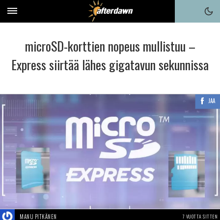
microSD-korttien nopeus mullistuu –
Express siirtää lähes gigatavun sekunnissa
JAA
MANU PITKÄNEN
7 VUOTTA SITTEN