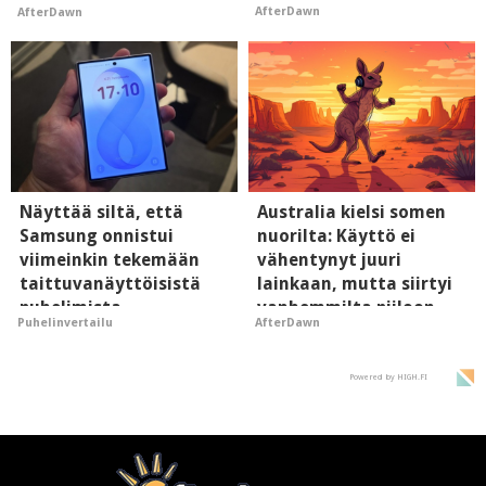
AfterDawn
AfterDawn
hyypiöille
Näyttää siltä, että
Australia kielsi somen
Samsung onnistui
nuorilta: Käyttö ei
viimeinkin tekemään
vähentynyt juuri
taittuvanäyttöisistä
lainkaan, mutta siirtyi
puhelimista
vanhemmilta piiloon
Puhelinvertailu
AfterDawn
supersuosittuja
Powered by HIGH.FI