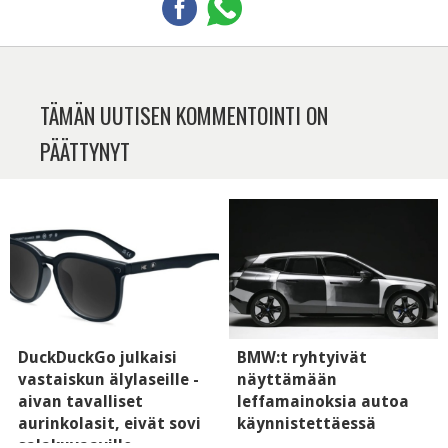
TÄMÄN UUTISEN KOMMENTOINTI ON
PÄÄTTYNYT
DuckDuckGo julkaisi
BMW:t ryhtyivät
vastaiskun älylaseille -
näyttämään
aivan tavalliset
leffamainoksia autoa
aurinkolasit, eivät sovi
käynnistettäessä
salakuvaaville