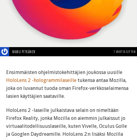
MANU PITKÄNEN
7 VUOTTA SITTEN
Ensimmäisten ohjelmistokehittäjien joukossa uusille
HoloLens 2 -hologrammilaseille
tukensa antaa Mozilla,
joka on luvannut tuoda oman Firefox-verkkoselaimensa
lasien käyttäjien saataville.
HoloLens 2 -laseille julkaistava selain on nimeltään
Firefox Reality, jonka Mozilla on aiemmin julkaissut jo
virtuaalitodellisuuslaseille, kuten Vivelle, Oculus Golle
ja Googlen Daydreamille. HoloLens 2:n lisäksi Mozilla