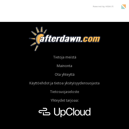
Powered by HIGH.FI
Tietoja meistä
Mainonta
Ota yhteyttä
Käyttöehdot ja tietoa yksityisyydensuojasta
Tietosuojaseloste
Yhteydet tarjoaa: