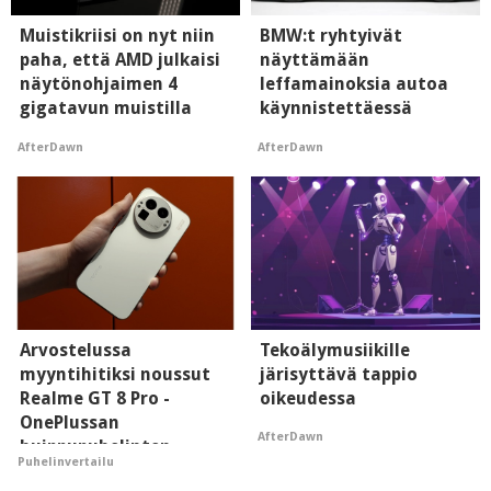
Muistikriisi on nyt niin
BMW:t ryhtyivät
paha, että AMD julkaisi
näyttämään
näytönohjaimen 4
leffamainoksia autoa
gigatavun muistilla
käynnistettäessä
AfterDawn
AfterDawn
Arvostelussa
Tekoälymusiikille
myyntihitiksi noussut
järisyttävä tappio
Realme GT 8 Pro -
oikeudessa
OnePlussan
AfterDawn
huippupuhelinten
Puhelinvertailu
"perillinen"