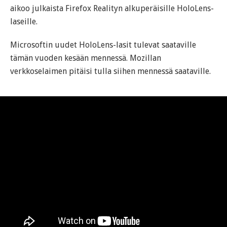
aikoo julkaista Firefox Realityn alkuperäisille HoloLens-
laseille.
Microsoftin uudet HoloLens-lasit tulevat saataville
tämän vuoden kesään mennessä. Mozillan
verkkoselaimen pitäisi tulla siihen mennessä saataville.