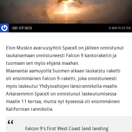
JAMI VIRTANEN
8 VUOTTA SITTEN
Elon Muskin avaruusyhtiö SpaceX on jälleen onnistunut
laukaisemaan onnistuneesti Falcon 9 kantoraketin ja
tuomaan sen myös ehjänä maahan.
Maanantai aamuyöllä Suomen aikaan laukaistu raketti
oli ensimmäinen Falcon 9-raketti, joka onnistuneesti
myös laskeutui Yhdysvaltojen länsirannikolla maalle.
Aikaisemmin SpaceX on onnistunut laskeutumisessa
maalle 11 kertaa, mutta nyt kyseessä oli ensimmäinen
Kalifornian rannikolla.
Falcon 9's first West Coast land landing