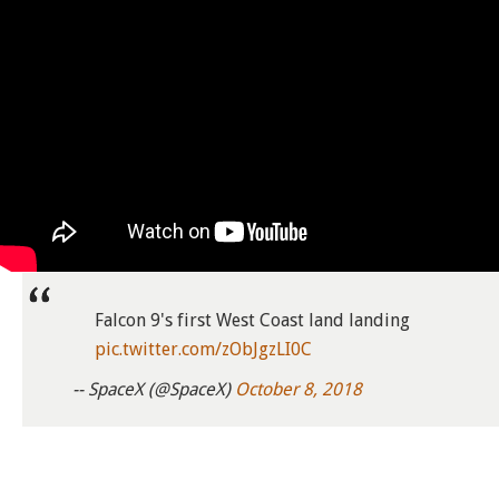
Falcon 9's first West Coast land landing
pic.twitter.com/zObJgzLI0C
-- SpaceX (@SpaceX)
October 8, 2018