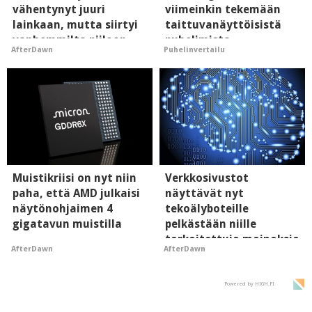
vähentynyt juuri
viimeinkin tekemään
lainkaan, mutta siirtyi
taittuvanäyttöisistä
vanhemmilta piiloon
puhelimista
AfterDawn
Puhelinvertailu
supersuosittuja
Muistikriisi on nyt niin
Verkkosivustot
paha, että AMD julkaisi
näyttävät nyt
näytönohjaimen 4
tekoälyboteille
gigatavun muistilla
pelkästään niille
tarkoitettuja mainoksia
AfterDawn
AfterDawn
- vaikuttaa tekoälyn
mielikuvaan brändistä
Powered by HIGH.FI