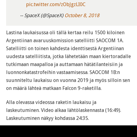
pic.twitter.com/zObJgzLI0C
-- SpaceX (@SpaceX)
October 8, 2018
Lastina laukaisussa oli tällä kertaa reilu 1500 kiloinen
Argentiinan avaruuskomission satelliitti SAOCOM 1A.
Satelliitti on toinen kahdesta identtisestä Argentiinan
uudesta satelliitista, jotka lähetetään maan kiertoradalle
tutkimaan maapalloa ja auttamaan hätätilanteisiin ja
luonnonkatastrofeihin vastaamisessa. SAOCOM 1B:n
suunniteltu laukaisu on vuonna 2019 ja myös silloin sen
on määrä lähteä matkaan Falcon 9-raketilla.
Alla olevassa videossa raketin laukaisu ja
laskeutuminen. Video alkaa lähtölaskennasta (16:49).
Laskeutuminen näkyy kohdassa 24:35.