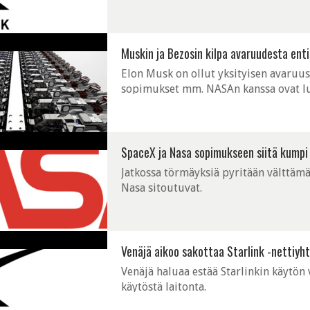
Premium-palvelun, joka ei välttämättä 
Muskin ja Bezosin kilpa avaruudesta ent
Elon Musk on ollut yksityisen avaruus
sopimukset mm. NASAn kanssa ovat luo
avaruuskentällä. Maailman rikkaimman 
SpaceX ja Nasa sopimukseen siitä kumpi
Jatkossa törmäyksiä pyritään välttämä
Nasa sitoutuvat.
Venäjä aikoo sakottaa Starlink -nettiyh
Venäjä haluaa estää Starlinkin käytön ve
käytöstä laitonta.