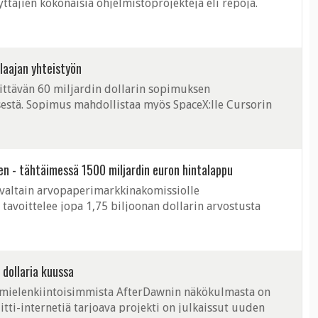
yttäjien kokonaisia ohjelmistoprojekteja eli repoja.
laajan yhteistyön
ittävän 60 miljardin dollarin sopimuksen
sestä. Sopimus mahdollistaa myös SpaceX:lle Cursorin
n - tähtäimessä 1500 miljardin euron hintalappu
valtain arvopaperimarkkinakomissiolle
ö tavoittelee jopa 1,75 biljoonan dollarin arvostusta
pahtua kesä-heinäkuussa 2026.
 dollaria kuussa
i mielenkiintoisimmista AfterDawnin näkökulmasta on
iitti-internetiä tarjoava projekti on julkaissut uuden