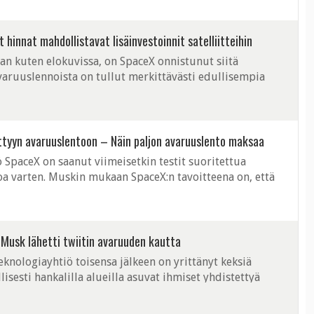
hinnat mahdollistavat lisäinvestoinnit satelliitteihin
van kuten elokuvissa, on SpaceX onnistunut siitä
varuuslennoista on tullut merkittävästi edullisempia
lisänneet satelliitti-investointeja. ...
tyyn avaruuslentoon – Näin paljon avaruuslento maksaa
SpaceX on saanut viimeisetkin testit suoritettua
a varten. Muskin mukaan SpaceX:n tavoitteena on, että
nväliselle avaruusasemalle ...
n Musk lähetti twiitin avaruuden kautta
nologiayhtiö toisensa jälkeen on yrittänyt keksiä
llisesti hankalilla alueilla asuvat ihmiset yhdistettyä
unneet itselleen enemmän ...