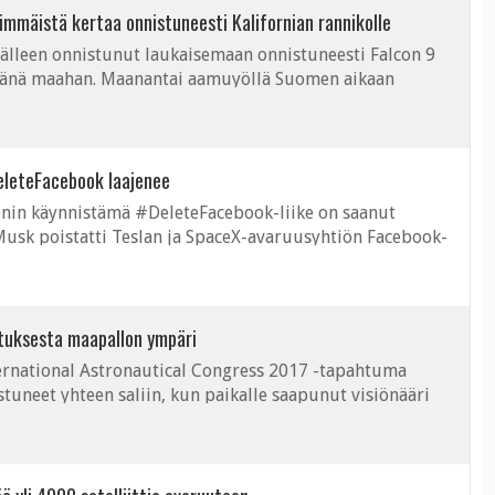
immäistä kertaa onnistuneesti Kalifornian rannikolle
älleen onnistunut laukaisemaan onnistuneesti Falcon 9
jänä maahan. Maanantai aamuyöllä Suomen aikaan
n 9-raketti, joka onnistuneesti ...
DeleteFacebook laajenee
nin käynnistämä #DeleteFacebook-liike on saanut
Musk poistatti Teslan ja SpaceX-avaruusyhtiön Facebook-
dä saman tempun. Playboyn ...
stuksesta maapallon ympäri
ternational Astronautical Congress 2017 -tapahtuma
uneet yhteen saliin, kun paikalle saapunut visiönääri
 tulevaisuudesta. Elon ...