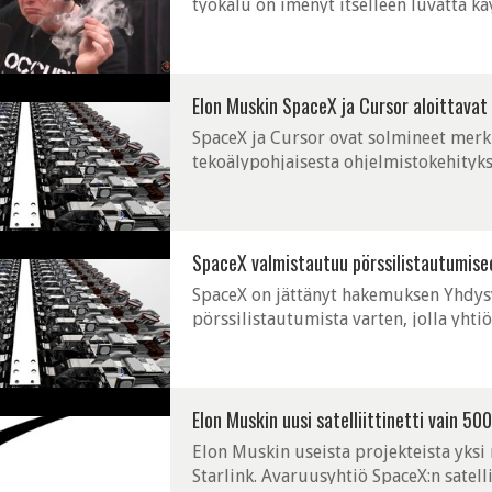
työkalu on imenyt itselleen luvatta kä
Elon Muskin SpaceX ja Cursor aloittavat 
SpaceX ja Cursor ovat solmineet merk
tekoälypohjaisesta ohjelmistokehityk
oston itselleen kokonaan.
SpaceX valmistautuu pörssilistautumisee
SpaceX on jättänyt hakemuksen Yhdys
pörssilistautumista varten, jolla yhti
osakkeilleen. Listautuminen voisi ta
Elon Muskin uusi satelliittinetti vain 500
Elon Muskin useista projekteista yks
Starlink. Avaruusyhtiö SpaceX:n satell