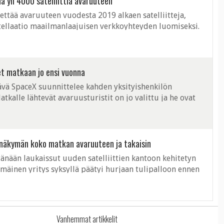
 yli 4000 satelliittia avaruuteen
ttää avaruuteen vuodesta 2019 alkaen satelliitteja,
stellaatio maailmanlaajuisen verkkoyhteyden luomiseksi.
ettää avaruuteen 4 425 kappaletta. ...
et matkaan jo ensi vuonna
ävä SpaceX suunnittelee kahden yksityishenkilön
kalle lähtevät avaruusturistit on jo valittu ja he ovat
illun varausmaksun. Mikäli ...
si näkymän koko matkan avaruuteen ja takaisin
änään laukaissut uuden satelliittien kantoon kehitetyn
mmäinen yritys syksyllä päätyi hurjaan tulipalloon ennen
a raketti kohosi ...
Vanhemmat artikkelit