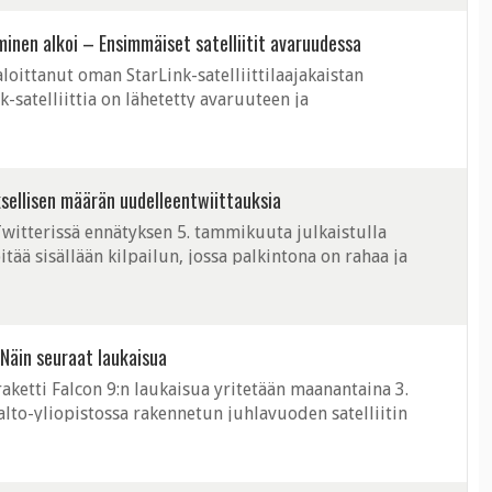
minen alkoi – Ensimmäiset satelliitit avaruudessa
oittanut oman StarLink-satelliittilaajakaistan
-satelliittia on lähetetty avaruuteen ja
konstellaation rakentaminen on alkanut. ...
yksellisen määrän uudelleentwiittauksia
witterissä ennätyksen 5. tammikuuta julkaistulla
tää sisällään kilpailun, jossa palkintona on rahaa ja
uksen (retweet). Maezawa ...
Näin seuraat laukaisua
ketti Falcon 9:n laukaisua yritetään maanantaina 3.
lto-yliopistossa rakennetun juhlavuoden satelliitin
Avaruusyhtiö SpaceX:n mukaan ...