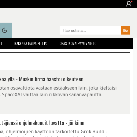
ET
RAKENNA HALPA PELI-PC
OPAS: KOVALEVYN VAIHTO
koälyllä - Muskin firma haastoi oikeuteen
an osavaltiota vastaan estääkseen lain, joka kieltäisi
. SpaceXAI väittää lain rikkovan sananvapautta.
täjiensä ohjelmakoodit luvatta - jäi kiinni
, ohjelmoijien käyttöön tarkoitettu Grok Build -