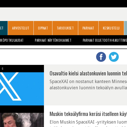
SET
ARVOSTELUT
OPPAAT
TARJOUKSET
PARHAAT
KESKUSTELU
HKÖPOTKULAUDAT
PARHAAT NÄYTÖNOHJAIMET
PARHAAT BLUETOOTH-KAIUTTIM
6
Osavaltio kielsi alastonkuvien luonnin te
SpaceXAI on nostanut kanteen Minnesot
alastonkuvien luonnin tekoälyn avulla
Muskin tekoälyfirma keräsi itselleen käyt
Elon Muskin SpaceXAI -yrityksen luoma