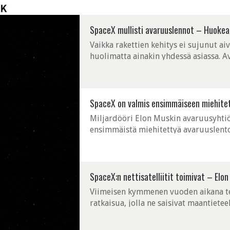
SpaceX mullisti avaruuslennot – Huokeat 
Vaikka rakettien kehitys ei sujunut ai
huolimatta ainakin yhdessä asiassa. A
kuin aikaisemmin. Edulliset hinnat ovat 
SpaceX on valmis ensimmäiseen miehitet
Miljardööri Elon Muskin avaruusyhtiö 
ensimmäistä miehitettyä avaruuslento
miehitetty lento suoritettaisiin kansai
SpaceX:n nettisatelliitit toimivat – Elo
Viimeisen kymmenen vuoden aikana tek
ratkaisua, jolla ne saisivat maantietee
Internetiin, mutta samalla ne ovat hal