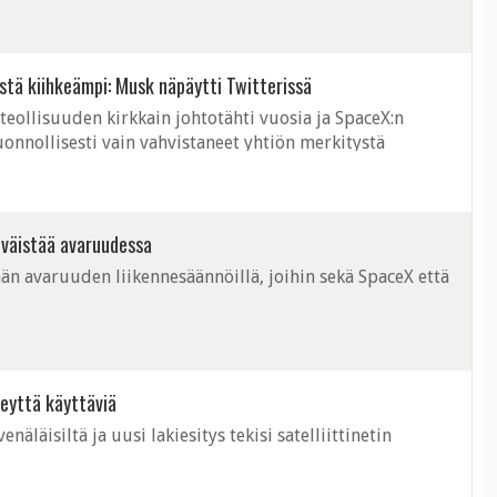
sovellu kaikkien kesämökkinetiksi. ...
istä kiihkeämpi: Musk näpäytti Twitterissä
teollisuuden kirkkain johtotähti vuosia ja SpaceX:n
nnollisesti vain vahvistaneet yhtiön merkitystä
miehen tittelistä Muskin kanssa ...
 väistää avaruudessa
än avaruuden liikennesäännöillä, joihin sekä SpaceX että
teyttä käyttäviä
näläisiltä ja uusi lakiesitys tekisi satelliittinetin