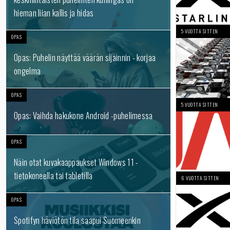
hieman liian kallis ja hidas
5 VUOTTA SITTEN
OPAS
Opas: Puhelin näyttää väärän sijainnin - korjaa
ongelma
OPAS
5 VUOTTA SITTEN
Opas: Vaihda hakukone Android -puhelimessa
OPAS
Näin otat kuvakaappaukset Windows 11 -
tietokoneella tai tabletilla
6 VUOTTA SITTEN
OPAS
Spotifyn häviötön tila saapui Suomeenkin