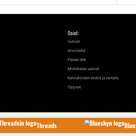
Osiot:
Uutiset
Arvostelut
Päivän diili
Mobiilialan uutiset
Kännyköiden tiedot ja vertailu
Oppaat
Threads
Blue
AfterDawn Oy
© 1999-2026