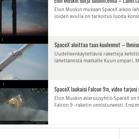
Elon Muskin hurja suunnitelma – Lähettää
Elon Muskin mukaan SpaceX aikoo lähe
joiden avulla on tarkoitus luoda kon
Internet-satelliitteja on tarkoitus läh
1
SpaceX aloittaa taas kuulennot – Ihmis
Uudelleenkäytettäviä raketteja kehitt
lähettämistä matkalle Kuun ympäri. Mat
maksaneet yhtiölle merkittäväksi kuva
1
SpaceX laukaisi Falcon 9:n, video tarjo
Elon Muskin avaruusyhtiö SpaceX on t
Falcon 9 -raketin onnistuneesti. Ensi
laukaisua. Nyt laukaisu oli onnistunut j