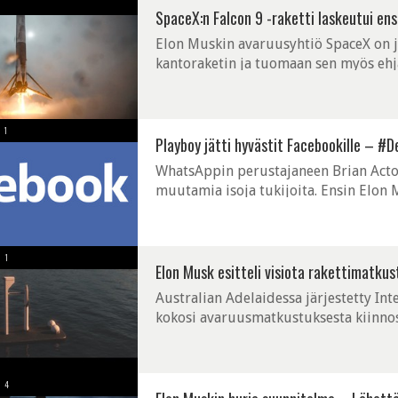
SpaceX:n Falcon 9 -raketti laskeutui ens
Elon Muskin avaruusyhtiö SpaceX on j
kantoraketin ja tuomaan sen myös eh
laukaistu raketti oli ensimmäinen Falco
1
Playboy jätti hyvästit Facebookille – #
WhatsAppin perustajaneen Brian Acto
muutamia isoja tukijoita. Ensin Elon 
sivut ja nyt Playboy on päättänyt teh
1
Elon Musk esitteli visiota rakettimatku
Australian Adelaidessa järjestetty In
kokosi avaruusmatkustuksesta kiinnost
ja SpaceX-miljardööri Elon Musk puhui
4