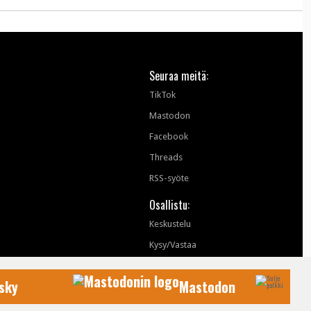
Seuraa meitä:
TikTok
Mastodon
Facebook
Threads
RSS-syöte
Osallistu:
Keskustelu
Kysy/Vastaa
sky
Mastodon