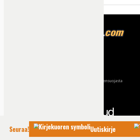
Tietoja meistä
Mainonta
Ota yhteyttä
Käyttöehdot ja tietoa yksityisyydensuojasta
Tietosuojaseloste
Yhteydet tarjoaa:
Seuraa!
Uutiskirje