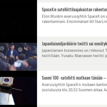
SpaceX:n satelliittilaajakaistan rakenta
Elon Muskin avaruusyhtiö SpaceX on al
rakentamisen. Ensimmäiset 60 StarLink
satelliittilaajakaistan mahdollistavan 
Japanilaismiljardöörin twiitti sai ennät
Japanilainen bisnesmies on rikkonut T
twiitillään. Yusaku Maezawan twiitti pi
osallistuminen vaatii uudelleentwiitta
Suomi 100 -sateliitti matkaan tänään – 
Avaruusyhtiö SpaceX:n mukaan kantora
joulukuuta klo 20.32 Suomen aikaa. Aa
tutkimusmatka on vihdoin alkamassa. 