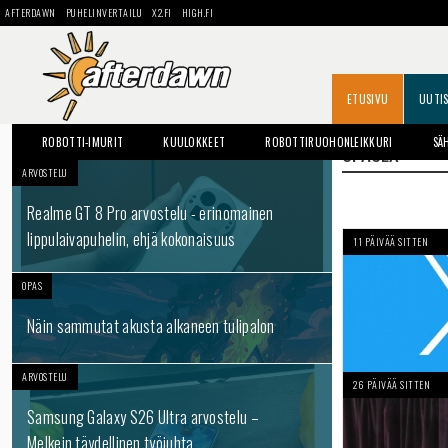
AFTERDAWN
PUHELINVERTAILU
X2.FI
HIGH.FI
ETUSIVU
UUTI
ROBOTTI-IMURIT
KUULOKKEET
ROBOTTIRUOHONLEIKKURI
SÄ
SPACEX
ARVOSTELU
Realme GT 8 Pro arvostelu - erinomainen
lippulaivapuhelin, ehjä kokonaisuus
11 PÄIVÄÄ SITTEN
OPAS
Näin sammutat akusta alkaneen tulipalon
ARVOSTELU
26 PÄIVÄÄ SITTEN
Samsung Galaxy S26 Ultra arvostelu –
Melkein täydellinen työjuhta