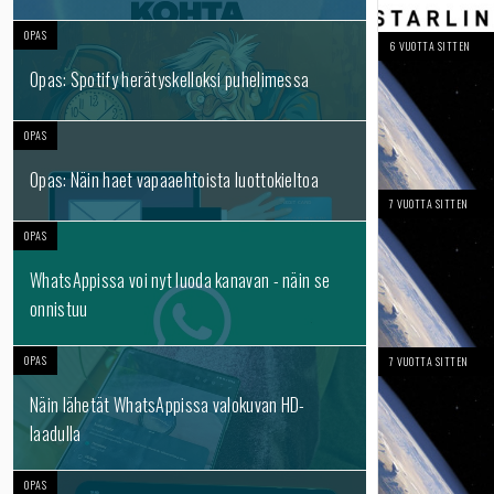
OPAS
6 VUOTTA SITTEN
Opas: Spotify herätyskelloksi puhelimessa
OPAS
Opas: Näin haet vapaaehtoista luottokieltoa
7 VUOTTA SITTEN
OPAS
WhatsAppissa voi nyt luoda kanavan - näin se
onnistuu
OPAS
7 VUOTTA SITTEN
Näin lähetät WhatsAppissa valokuvan HD-
laadulla
OPAS