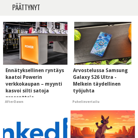
PÄÄTTYNYT
Ennätyksellinen ryntäys
Arvostelussa Samsung
kaatoi Powerin
Galaxy S26 Ultra -
verkkokaupan – myynti
Melkein täydellinen
kasvoi silti satoja
työjuhta
prosentteja
Puhelinvertailu
AfterDawn