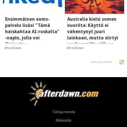
Ensimmäinen eoms-
Australia kielsi somen
palvelu lisäsi "Tämä
nuorilta: Käyttö ei
haiskahtaa AI-roskalta"
vähentynyt juuri
-napin, jolla voi
lainkaan, mutta siirtyi
ilmiantaa
vanhemmilta piiloon
AfterDawn
AfterDawn
tekoälytauhkan
Powered by HIGH.FI
Tietoja meistä
Mainonta