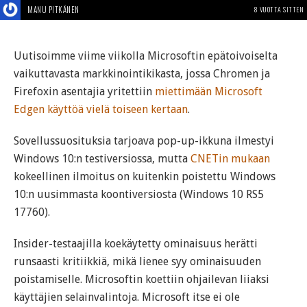
MANU PITKÄNEN
8 VUOTTA SITTEN
Uutisoimme viime viikolla Microsoftin epätoivoiselta
vaikuttavasta markkinointikikasta, jossa Chromen ja
Firefoxin asentajia yritettiin
miettimään Microsoft
Edgen käyttöä vielä toiseen kertaan
.
Sovellussuosituksia tarjoava pop-up-ikkuna ilmestyi
Windows 10:n testiversiossa, mutta
CNETin mukaan
kokeellinen ilmoitus on kuitenkin poistettu Windows
10:n uusimmasta koontiversiosta (Windows 10 RS5
17760).
Insider-testaajilla koekäytetty ominaisuus herätti
runsaasti kritiikkiä, mikä lienee syy ominaisuuden
poistamiselle. Microsoftin koettiin ohjailevan liiaksi
käyttäjien selainvalintoja. Microsoft itse ei ole