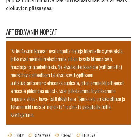
ja joka toinen elokuva taas on osa varsinaista Star Wars -
elokuvien pääsaagaa.
AFTERDAWNIN NOPEAT
"AfterDawnin Nopeat" ovat nopeita löytöjä Internetin syövereistä,
jotka ovat meidän mielestämme jollain tavalla kiinnostavia,
hauskoja tai ajankohtaisia. Ne eivät kuitenkaan ole (välttämättä)
merkittäviä aiheeltaan tai eivät sovi tyypilliseen
uutistuotantoomme aiheensa puolesta, joten emme kirjoittaneet
aiheesta pidempää uutista, vaan julkaisemme löydöksemme
nopeana video-, kuva- tai linkkivirtana. Tämä osio on kokeellinen ja
toivommekin näistä "nopeista" nostoista
palautetta
teiltä,
käyttäjämme.
DISNEY
STAR WARS
NOPEAT
ELOKUVAT