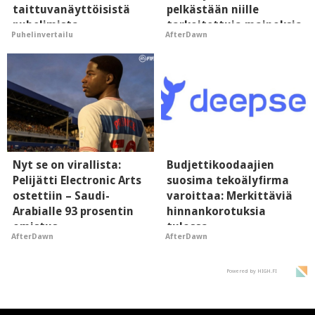
taittuvanäyttöisistä
pelkästään niille
puhelimista
tarkoitettuja mainoksia
Puhelinvertailu
AfterDawn
supersuosittuja
- vaikuttaa tekoälyn
mielikuvaan brändistä
Nyt se on virallista:
Budjettikoodaajien
Pelijätti Electronic Arts
suosima tekoälyfirma
ostettiin – Saudi-
varoittaa: Merkittäviä
Arabialle 93 prosentin
hinnankorotuksia
omistus
tulossa
AfterDawn
AfterDawn
Powered by HIGH.FI