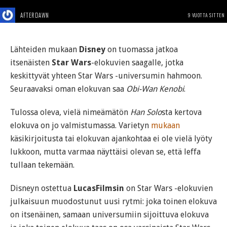
AFTERDAWN
9 VUOTTA SITTEN
Lähteiden mukaan
Disney
on tuomassa jatkoa
itsenäisten
Star Wars
-elokuvien saagalle, jotka
keskittyvät yhteen Star Wars -universumin hahmoon.
Seuraavaksi oman elokuvan saa
Obi-Wan Kenobi
.
Tulossa oleva, vielä nimeämätön
Han Solo
sta kertova
elokuva on jo valmistumassa. Varietyn
mukaan
käsikirjoitusta tai elokuvan ajankohtaa ei ole vielä lyöty
lukkoon, mutta varmaa näyttäisi olevan se, että leffa
tullaan tekemään.
Disneyn ostettua
LucasFilmsin
on Star Wars -elokuvien
julkaisuun muodostunut uusi rytmi: joka toinen elokuva
on itsenäinen, samaan universumiin sijoittuva elokuva