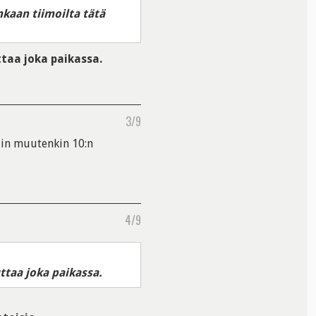
kaan tiimoilta tätä
taa joka paikassa.
3/9
uin muutenkin 10:n
4/9
ttaa joka paikassa.