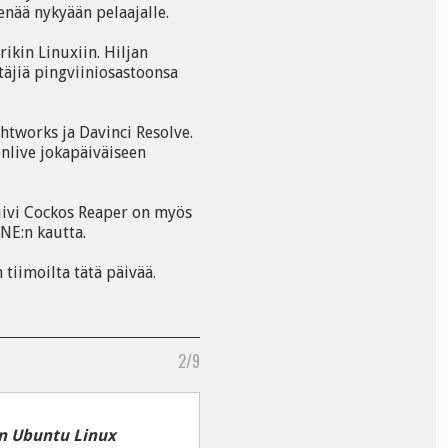
enää nykyään pelaajalle.
ikin Linuxiin. Hiljan
ttäjiä pingviiniosastoonsa
ghtworks ja Davinci Resolve.
enlive jokapäiväiseen
iivi Cockos Reaper on myös
NE:n kautta.
iimoilta tätä päivää.
2/9
en Ubuntu Linux