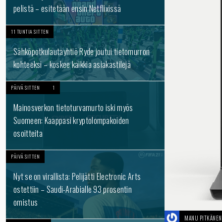
pelistä – esitetään ensin Netflixissä
11 TUNTIA SITTEN
Sähköpotkulautayhtiö Ryde joutui tietomurron
kohteeksi – koskee kaikkia asiakastilejä
PÄIVÄ SITTEN
1
Mainosverkon tietoturvamurto iski myös
Suomeen: Kaappasi kryptolompakoiden
osoitteita
PÄIVÄ SITTEN
Nyt se on virallista: Pelijätti Electronic Arts
ostettiin – Saudi-Arabialle 93 prosentin
omistus
MANU PITKÄNEN