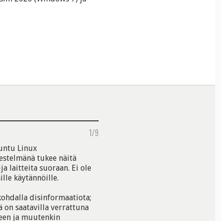
1/9
buntu Linux
estelmänä tukee näitä
a laitteita suoraan. Ei ole
lle käytännöille.
kohdalla disinformaatiota;
ä on saatavilla verrattuna
neen ja muutenkin