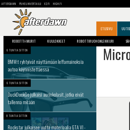
AFTERDAWN
PUHELINVERTAILU
X2.FI
HIGH.FI
ETUSIVU
UUTI
ROBOTTI-IMURIT
KUULOKKEET
ROBOTTIRUOHONLEIKKURI
SÄ
Micro
6 TUNTIA SITTEN
BMW:t ryhtyivät näyttämään leffamainoksia
autoa käynnistettäessä
6 TUNTIA SITTEN
DuckDuckGo julkaisi aurinkolasit, jotka eivät
tallenna mitään
8 TUNTIA SITTEN
Rockstar julkaisee uutta materiaalia GTA VI -