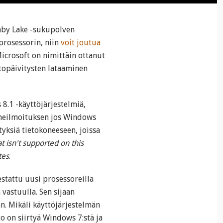
 Kaby Lake -sukupolven
prosessorin, niin
voit joutua
Microsoft on nimittäin ottanut
stopäivitysten lataaminen
8.1 -käyttöjärjestelmiä,
irheilmoituksen jos Windows
yksiä tietokoneeseen, joissa
t isn't supported on this
tes
.
testattu uusi prosessoreilla
vastuulla. Sen sijaan
n. Mikäli käyttöjärjestelmän
to on siirtyä Windows 7:stä ja