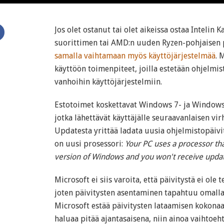
Jos olet ostanut tai olet aikeissa ostaa Intelin
suorittimen tai AMD:n uuden Ryzen-pohjaisen 
samalla vaihtamaan myös käyttöjärjestelmää
. 
käyttöön toimenpiteet, joilla estetään ohjelmi
vanhoihin käyttöjärjestelmiin.
Estotoimet koskettavat Windows 7- ja Windows 
jotka lähettävät käyttäjälle seuraavanlaisen v
Updatesta yrittää ladata uusia ohjelmistopäivit
on uusi prosessori:
Your PC uses a processor tha
version of Windows and you won't receive upda
Microsoft ei siis varoita, että päivitystä ei ole 
joten päivitysten asentaminen tapahtuu omalla 
Microsoft estää päivitysten lataamisen kokonaa
haluaa pitää ajantasaisena, niin ainoa vaihtoeh