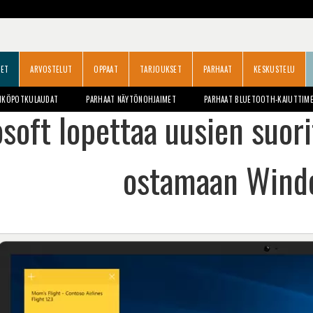
SET
ARVOSTELUT
OPPAAT
TARJOUKSET
PARHAAT
KESKUSTELU
HKÖPOTKULAUDAT
PARHAAT NÄYTÖNOHJAIMET
PARHAAT BLUETOOTH-KAIUTTIM
soft lopettaa uusien suor
ostamaan Wind