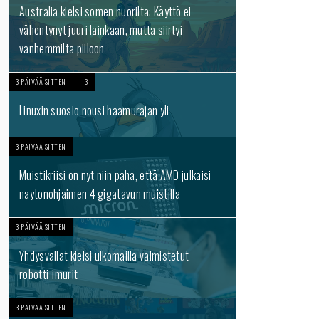
Australia kielsi somen nuorilta: Käyttö ei
vähentynyt juuri lainkaan, mutta siirtyi
vanhemmilta piiloon
3 PÄIVÄÄ SITTEN
3
Linuxin suosio nousi haamurajan yli
3 PÄIVÄÄ SITTEN
Muistikriisi on nyt niin paha, että AMD julkaisi
näytönohjaimen 4 gigatavun muistilla
3 PÄIVÄÄ SITTEN
Yhdysvallat kielsi ulkomailla valmistetut
robotti-imurit
3 PÄIVÄÄ SITTEN