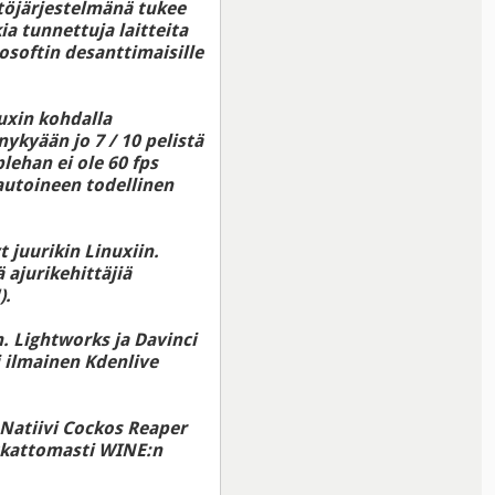
töjärjestelmänä tukee
a tunnettuja laitteita
osoftin desanttimaisille
uxin kohdalla
nykyään jo 7 / 10 pelistä
lehan ei ole 60 fps
autoineen todellinen
 juurikin Linuxiin.
ä ajurikehittäjiä
).
m. Lightworks ja Davinci
i ilmainen Kdenlive
 Natiivi Cockos Reaper
utkattomasti WINE:n