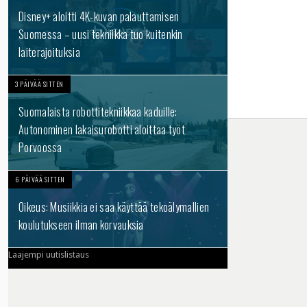
Disney+ aloitti 4K-kuvan palauttamisen
Suomessa – uusi tekniikka tuo kuitenkin
laiterajoituksia
3 PÄIVÄÄ SITTEN
Suomalaista robottitekniikkaa kaduille:
Autonominen lakaisurobotti aloittaa työt
Porvoossa
6 PÄIVÄÄ SITTEN
Oikeus: Musiikkia ei saa käyttää tekoälymallien
koulutukseen ilman korvauksia
Laajempi uutislistaus