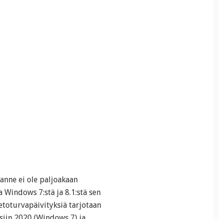
lanne ei ole paljoakaan
 Windows 7:stä ja 8.1:stä sen
toturvapäivityksiä tarjotaan
osiin 2020 (Windows 7) ja