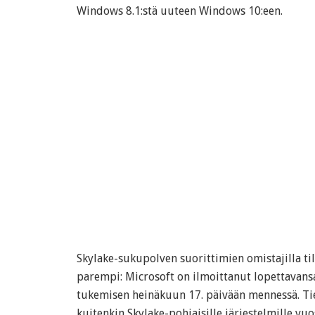
Windows 8.1:stä uuteen Windows 10:een.
Skylake-sukupolven suorittimien omistajilla ti
parempi: Microsoft on ilmoittanut lopettavansa
tukemisen heinäkuun 17. päivään mennessä. Tie
kuitenkin Skylake-pohjaisille järjestelmille vu