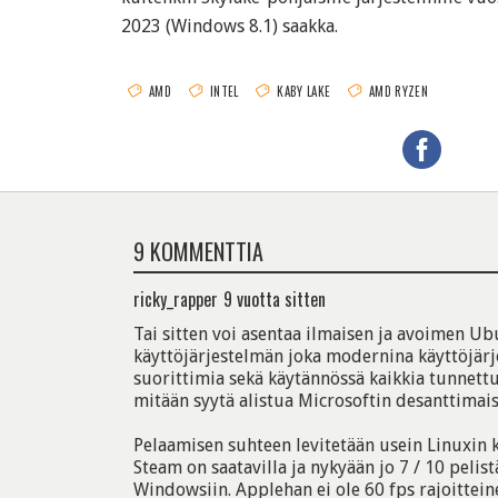
2023 (Windows 8.1) saakka.
AMD
INTEL
KABY LAKE
AMD RYZEN
9 KOMMENTTIA
ricky_rapper
9 vuotta sitten
Tai sitten voi asentaa ilmaisen ja avoimen U
käyttöjärjestelmän joka modernina käyttöjärj
suorittimia sekä käytännössä kaikkia tunnettuj
mitään syytä alistua Microsoftin desanttimaisi
Pelaamisen suhteen levitetään usein Linuxin 
Steam on saatavilla ja nykyään jo 7 / 10 pelist
Windowsiin. Applehan ei ole 60 fps rajoittei