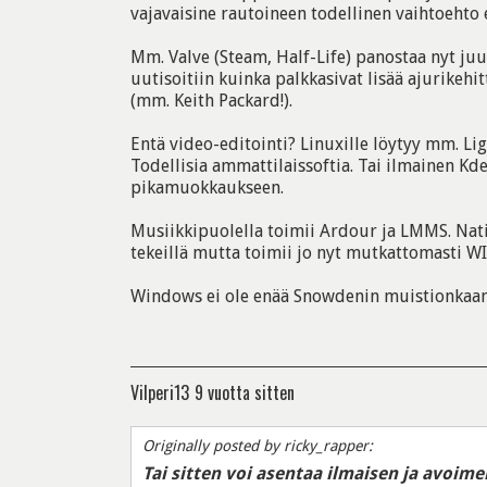
vajavaisine rautoineen todellinen vaihtoehto 
Mm. Valve (Steam, Half-Life) panostaa nyt juur
uutisoitiin kuinka palkkasivat lisää ajurikehi
(mm. Keith Packard!).
Entä video-editointi? Linuxille löytyy mm. Li
Todellisia ammattilaissoftia. Tai ilmainen Kd
pikamuokkaukseen.
Musiikkipuolella toimii Ardour ja LMMS. Nat
tekeillä mutta toimii jo nyt mutkattomasti WI
Windows ei ole enää Snowdenin muistionkaan t
Vilperi13
9 vuotta sitten
Originally posted by ricky_rapper:
Tai sitten voi asentaa ilmaisen ja avoim