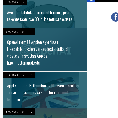
2 PÄIVÄÄ SITTEN
Avoimen lähdekoodin robotti-imuri, joka
rakennetaan itse 3D-tulostetuista osista
2 PÄIVÄÄ SITTEN
1
OpenAI tyrmää Applen syytökset
liikesalaisuuksien varkaudesta: Julkaisi
viestejä ja syyttää Applea
huolimattomuudesta
3 PÄIVÄÄ SITTEN
1
Apple haastoi Britannian hallituksen oikeuteen
- ei aio antaa pääsyä salattuihin iCloud-
tietoihin
3 PÄIVÄÄ SITTEN
2