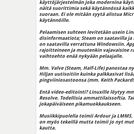
käyttöjärjestelmän joka modernina käyt
näitä suorittimia sekä käytännössä kaikki
suoraan. Ei ole mitään syytä alistua Micr
käytännöille.
Pelaamisen suhteen levitetään usein Lin
disinformaatiota; Steam on saatavilla ja 
on saatavilla verrattuna Windowsiin. App
rajoitteineen ja muutenkin vajavaisine r
vaihtoehto enää nykyään pelaajalle.
Mm. Valve (Steam, Half-Life) panostaa nyt
Hiljan uutisoitiin kuinka palkkasivat lisä
pingviiniosastoonsa (mm. Keith Packard!
Entä video-editointi? Linuxille löytyy m
Resolve. Todellisia ammattilaissoftia. Ta
jokapäiväiseen pikamuokkaukseen.
Musiikkipuolella toimii Ardour ja LMMS.
on myös tekeillä mutta toimii jo nyt m
kautta.