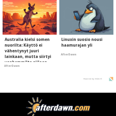
Australia kielsi somen
Linuxin suosio nousi
nuorilta: Käyttö ei
haamurajan yli
vähentynyt juuri
AfterDawn
lainkaan, mutta siirtyi
vanhemmilta piiloon
AfterDawn
Powered by HIGH.FI