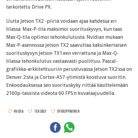
tarkoitettu Drive PX.
Uutta Jetson TX2 -piiriä voidaan ajaa kahdessa eri
tilassa: Max-P-tila maksimoi suorituskyvyn, kun taas
Max-Q-tila optimoi tehonkulutusta. Nvidian mukaan
Max-P-asennossa Jetson TX2 saavuttaa kaksinkertaisen
suorituskyvyn Jetson TX1:een verrattuna ja Max-Q-
tilassa tehonkulutus vastaavasti puolittuu. Pascal-
grafiikka-arkkitehtuuriin perustuvassa Jetson TX2:ssa on
Denver 2:sta ja Cortex-A57-ytimistä koostuva suoritin.
Enkoodauksessa sen suorituskyky riittää käsittelemään
2160p-tasoista videota 60 FPS:n kuvataajuudella.
NVIDIA
TEKOÄLY
SYVÄOPPIMINEN