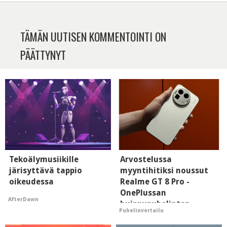
TÄMÄN UUTISEN KOMMENTOINTI ON
PÄÄTTYNYT
Tekoälymusiikille
Arvostelussa
järisyttävä tappio
myyntihitiksi noussut
oikeudessa
Realme GT 8 Pro -
OnePlussan
AfterDawn
huippupuhelinten
Puhelinvertailu
"perillinen"