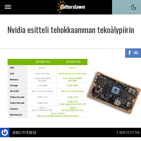
Nvidia esitteli tehokkaamman tekoälypiirin
JAA
MANU PITKÄNEN
9 VUOTTA SITTEN