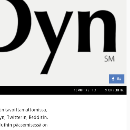
JAA
10 VUOTTA SITTEN
3 KOMMENTTIA
ään tavoittamattomissa,
n, Twitterin, Redditin,
eluihin pääsemisessä on