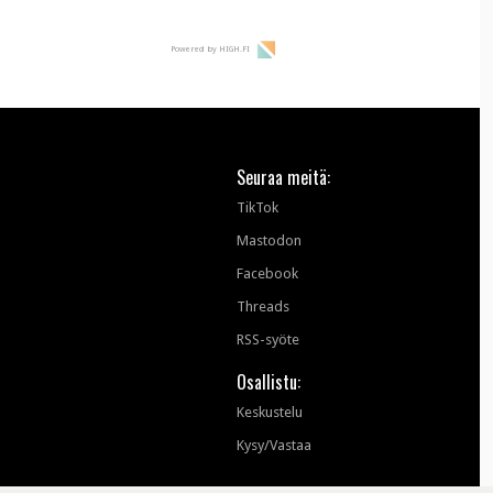
Powered by HIGH.FI
Seuraa meitä:
TikTok
Mastodon
Facebook
Threads
RSS-syöte
Osallistu:
Keskustelu
Kysy/Vastaa