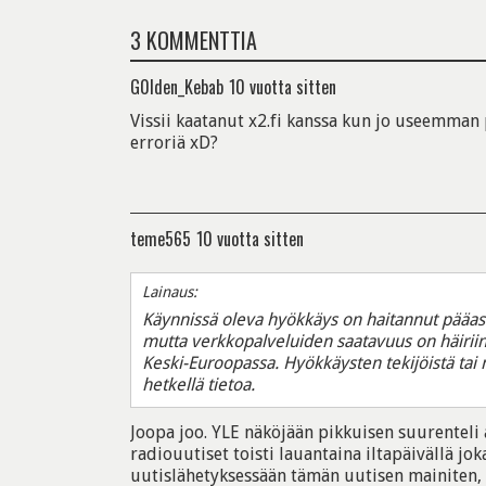
3 KOMMENTTIA
G0lden_Kebab
10 vuotta sitten
Vissii kaatanut x2.fi kanssa kun jo useemman
erroriä xD?
teme565
10 vuotta sitten
Lainaus:
Käynnissä oleva hyökkäys on haitannut pääasi
mutta verkkopalveluiden saatavuus on häirii
Keski-Euroopassa. Hyökkäysten tekijöistä tai mo
hetkellä tietoa.
Joopa joo. YLE näköjään pikkuisen suurenteli 
radiouutiset toisti lauantaina iltapäivällä jo
uutislähetyksessään tämän uutisen mainiten, 