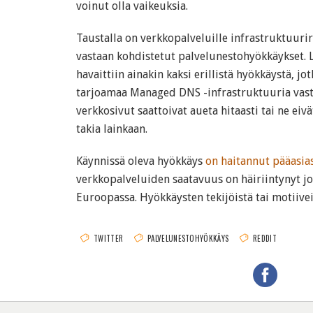
voinut olla vaikeuksia.
Taustalla on verkkopalveluille infrastruktuuri
vastaan kohdistetut palvelunestohyökkäykset. 
havaittiin ainakin kaksi erillistä hyökkäystä, jo
tarjoamaa Managed DNS -infrastruktuuria vast
verkkosivut saattoivat aueta hitaasti tai ne ei
takia lainkaan.
Käynnissä oleva hyökkäys
on haitannut pääasias
verkkopalveluiden saatavuus on häiriintynyt j
Euroopassa. Hyökkäysten tekijöistä tai motiiveist
TWITTER
PALVELUNESTOHYÖKKÄYS
REDDIT