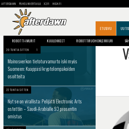
AFTERDAWN
PUHELINVERTAILU
X2.FI
HIGH.FI
ETUSIVU
UUTI
ROBOTTI-IMURIT
KUULOKKEET
ROBOTTIRUOHONLEIKKURI
SÄ
V
20 TUNTIA SITTEN
1
Mainosverkon tietoturvamurto iski myös
Suomeen: Kaappasi kryptolompakoiden
osoitteita
22 TUNTIA SITTEN
Nyt se on virallista: Pelijätti Electronic Arts
ostettiin – Saudi-Arabialle 93 prosentin
omistus