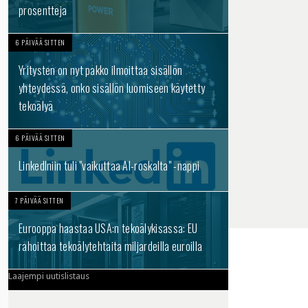
prosentteja
6 PÄIVÄÄ SITTEN
Yritysten on nyt pakko ilmoittaa sisällön
yhteydessä, onko sisällön luomiseen käytetty
tekoälyä
6 PÄIVÄÄ SITTEN
LinkedIniin tuli "vaikuttaa AI-roskalta" -nappi
7 PÄIVÄÄ SITTEN
Eurooppa haastaa USA:n tekoälykisassa: EU
rahoittaa tekoälytehtaita miljardeilla euroilla
Laajempi uutislistaus