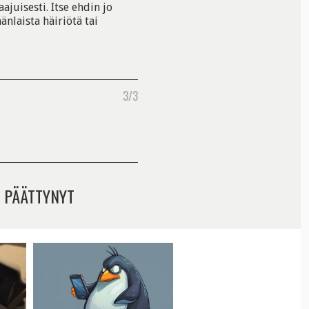
juisesti. Itse ehdin jo
änlaista häiriötä tai
3/3
 PÄÄTTYNYT