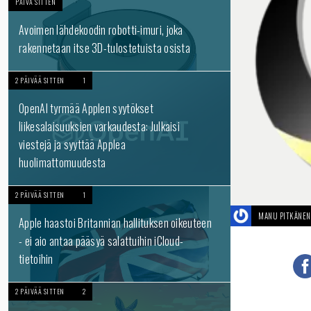
PÄIVÄ SITTEN
Avoimen lähdekoodin robotti-imuri, joka
rakennetaan itse 3D-tulostetuista osista
2 PÄIVÄÄ SITTEN
1
OpenAI tyrmää Applen syytökset
liikesalaisuuksien varkaudesta: Julkaisi
viestejä ja syyttää Applea
huolimattomuudesta
2 PÄIVÄÄ SITTEN
1
MANU PITKÄNEN
Apple haastoi Britannian hallituksen oikeuteen
- ei aio antaa pääsyä salattuihin iCloud-
tietoihin
2 PÄIVÄÄ SITTEN
2