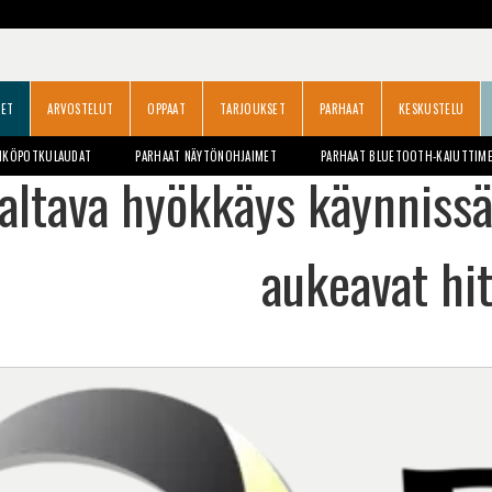
SET
ARVOSTELUT
OPPAAT
TARJOUKSET
PARHAAT
KESKUSTELU
HKÖPOTKULAUDAT
PARHAAT NÄYTÖNOHJAIMET
PARHAAT BLUETOOTH-KAIUTTIM
altava hyökkäys käynnissä 
aukeavat hit