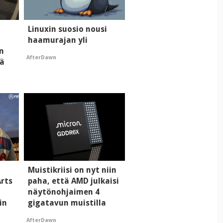
Linuxin suosio nousi
haamurajan yli
n
AfterDawn
tä
Muistikriisi on nyt niin
Arts
paha, että AMD julkaisi
näytönohjaimen 4
in
gigatavun muistilla
AfterDawn