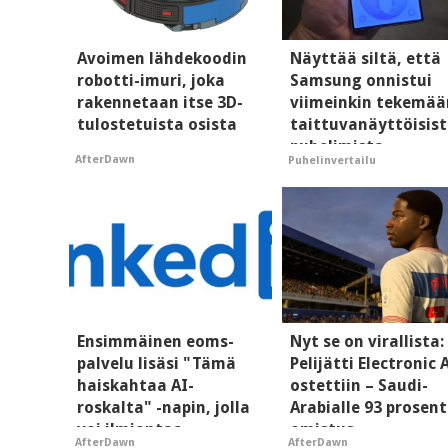
Avoimen lähdekoodin
Näyttää siltä, että
robotti-imuri, joka
Samsung onnistui
rakennetaan itse 3D-
viimeinkin tekemää
tulostetuista osista
taittuvanäyttöisis
puhelimista
AfterDawn
Puhelinvertailu
supersuosittuja
Ensimmäinen eoms-
Nyt se on virallista:
palvelu lisäsi "Tämä
Pelijätti Electronic 
haiskahtaa AI-
ostettiin – Saudi-
roskalta" -napin, jolla
Arabialle 93 prosent
voi ilmiantaa
omistus
AfterDawn
AfterDawn