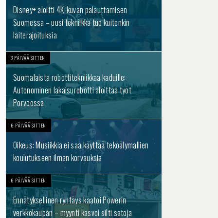
Disney+ aloitti 4K-kuvan palauttamisen
Suomessa – uusi tekniikka tuo kuitenkin
laiterajoituksia
3 PÄIVÄÄ SITTEN
Suomalaista robottitekniikkaa kaduille:
Autonominen lakaisurobotti aloittaa työt
Porvoossa
6 PÄIVÄÄ SITTEN
Oikeus: Musiikkia ei saa käyttää tekoälymallien
koulutukseen ilman korvauksia
6 PÄIVÄÄ SITTEN
Ennätyksellinen ryntäys kaatoi Powerin
verkkokaupan – myynti kasvoi silti satoja