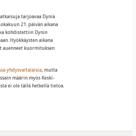
ratkaisuja tarjoavaa Dyniä
Lokakuun 21. päivän aikana
tka kohdistettiin Dynin
aan. Hyökkäysten aikana
vät auenneet kuormituksen
sa yhdysvaltalaisia
, mutta
ossain määrin myös Keski-
a ei ole tällä hetkellä tietoa.