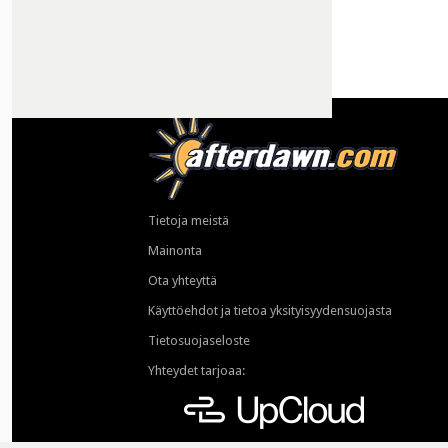
Tietoja meistä
Mainonta
Ota yhteyttä
Käyttöehdot ja tietoa yksityisyydensuojasta
Tietosuojaseloste
Yhteydet tarjoaa: