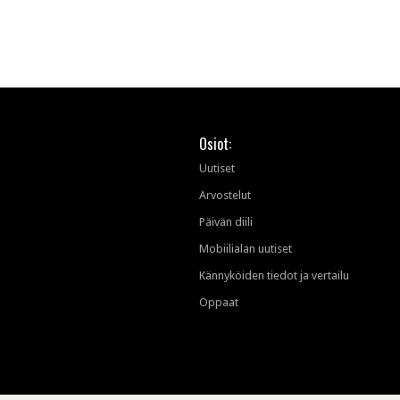
tekoälytauhkan
Osiot:
Uutiset
Arvostelut
Päivän diili
Mobiilialan uutiset
Kännyköiden tiedot ja vertailu
Oppaat