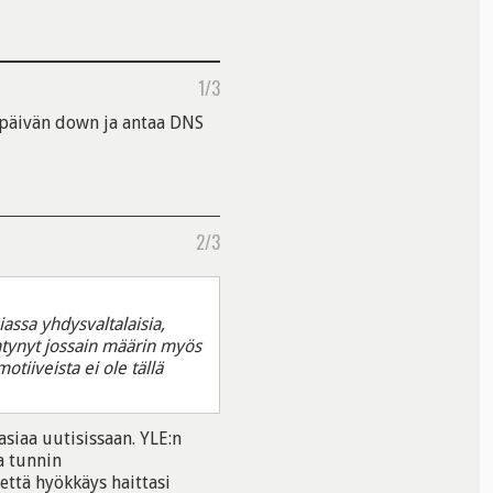
1/3
 päivän down ja antaa DNS
2/3
assa yhdysvaltalaisia,
ntynyt jossain määrin myös
tiiveista ei ole tällä
asiaa uutisissaan. YLE:n
ka tunnin
että hyökkäys haittasi