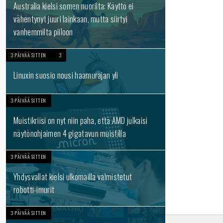
Australia kielsi somen nuorilta: Käyttö ei
vähentynyt juuri lainkaan, mutta siirtyi
vanhemmilta piiloon
3 PÄIVÄÄ SITTEN
3
Linuxin suosio nousi haamurajan yli
3 PÄIVÄÄ SITTEN
Muistikriisi on nyt niin paha, että AMD julkaisi
näytönohjaimen 4 gigatavun muistilla
3 PÄIVÄÄ SITTEN
Yhdysvallat kielsi ulkomailla valmistetut
robotti-imurit
3 PÄIVÄÄ SITTEN