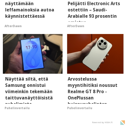
näyttämään
Pelijätti Electronic Arts
leffamainoksia autoa
ostettiin – Saudi-
käynnistettäessä
Arabialle 93 prosentin
omistus
AfterDawn
AfterDawn
Näyttää siltä, että
Arvostelussa
Samsung onnistui
myyntihitiksi noussut
viimeinkin tekemään
Realme GT 8 Pro -
taittuvanäyttöisistä
OnePlussan
puhelimista
huippupuhelinten
Puhelinvertailu
Puhelinvertailu
supersuosittuja
"perillinen"
Powered by HIGH.FI