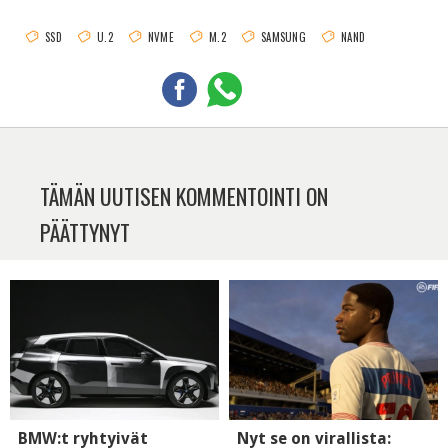
SSD
U.2
NVME
M.2
SAMSUNG
NAND
TÄMÄN UUTISEN KOMMENTOINTI ON
PÄÄTTYNYT
BMW:t ryhtyivät
Nyt se on virallista: