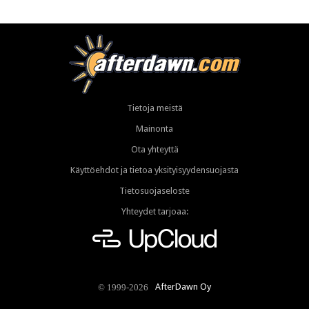
Tietoja meistä
Mainonta
Ota yhteyttä
Käyttöehdot ja tietoa yksityisyydensuojasta
Tietosuojaseloste
Yhteydet tarjoaa:
AfterDawn Oy
© 1999-2026