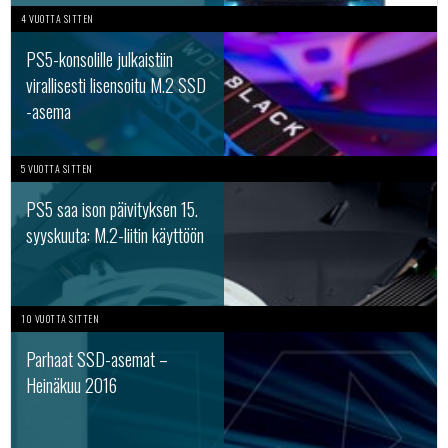
4 VUOTTA SITTEN
PS5-konsolille julkaistiin
virallisesti lisensoitu M.2 SSD
-asema
5 VUOTTA SITTEN
PS5 saa ison päivityksen 15.
syyskuuta: M.2-liitin käyttöön
10 VUOTTA SITTEN
Parhaat SSD-asemat –
Heinäkuu 2016