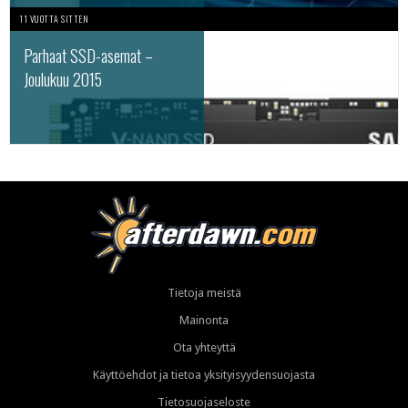
11 VUOTTA SITTEN
Parhaat SSD-asemat –
Joulukuu 2015
Tietoja meistä
Mainonta
Ota yhteyttä
Käyttöehdot ja tietoa yksityisyydensuojasta
Tietosuojaseloste