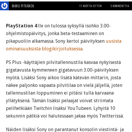
MANU PITKÄNEN
11 VUOTTA SITTEN
3 KOMMENTTIA
PlayStation 4
:lle on tulossa syksyllä isohko 3.00-
ohjelmistopäivitys, jonka beta-testaaminen on
pikapuoliin alkamassa. Sony kertoi päivityksen
uusista
ominaisuuksista blogikirjoituksessa
.
PS Plus -käyttäjien pilvitallennustila kasvaa nykyisestä
gigatavusta kymmeneen gigatavuun 3.00-päivityksen
myötä. Lisäksi Sony aikoo lisätä kätevän mittarin, josta
näkee paljonko vapaata pilvitilaa on vielä jäljellä, joten
tallennustilan loppuminen ei pitäisi tulla karvaana
yllätyksenä. Tämän lisäksi pelaajat voivat striimata
pelihetkiään Twitchin lisäksi YouTubeen. Lyhyitä 10
sekunnin pätkiä voi halutessaan jakaa myös Twitterissä.
Näiden lisäksi Sony on parantanut konsolin viestintä- ja