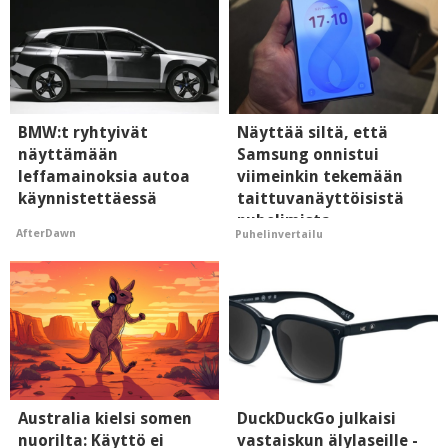
BMW:t ryhtyivät
Näyttää siltä, että
näyttämään
Samsung onnistui
leffamainoksia autoa
viimeinkin tekemään
käynnistettäessä
taittuvanäyttöisistä
puhelimista
AfterDawn
Puhelinvertailu
supersuosittuja
Australia kielsi somen
DuckDuckGo julkaisi
nuorilta: Käyttö ei
vastaiskun älylaseille -