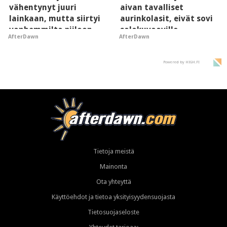
vähentynyt juuri
aivan tavalliset
lainkaan, mutta siirtyi
aurinkolasit, eivät sovi
vanhemmilta piiloon
salakuvaaville
AfterDawn
AfterDawn
hyypiöille
Powered by HIGH.FI
Tietoja meistä
Mainonta
Ota yhteyttä
Käyttöehdot ja tietoa yksityisyydensuojasta
Tietosuojaseloste