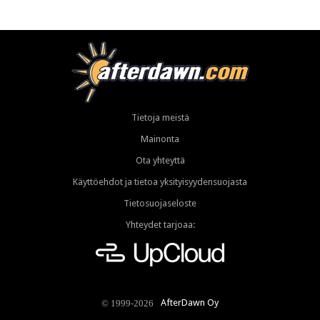
Tietoja meistä
Mainonta
Ota yhteyttä
Käyttöehdot ja tietoa yksityisyydensuojasta
Tietosuojaseloste
Yhteydet tarjoaa:
AfterDawn Oy
© 1999-2026