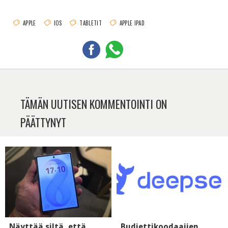
APPLE
IOS
TABLETIT
APPLE IPAD
TÄMÄN UUTISEN KOMMENTOINTI ON
PÄÄTTYNYT
Näyttää siltä, että
Budjettikoodaajien