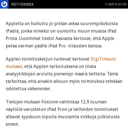
MATTI ROBINSON
11 VUOTTA SITTEN
Applelta on huhuttu jo pitkän aikaa suurempikokoista
iPadiä, jonka nimeksi on uumoiltu muun muassa iPad
Prota. Uusimmat tiedot Aasiasta kertovat, että Apple
pelaa varman päälle iPad Pro -tilausten kanssa.
Applen toimitusketjun tuntevat kertovat
DigiTimesin
mukaan
, että Applen tarkoituksena on tilata
analyytikkojen arvioita pienempi määrä laitteita. Tämä
tarkoittaa, että ainakin alkuun myös toimituksia tehdään
odotettua vähemmän.
Tietojen mukaan Foxconn valmistaa 12,9 tuuman
näytöllä varustetun iPad Pron ja laitteiden toimitukset
alkavat syyskuun lopulla muutamia viikkoja julkistusta
ennen.