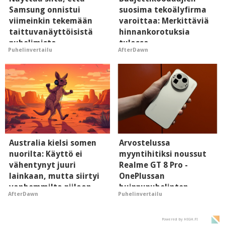
Samsung onnistui
suosima tekoälyfirma
viimeinkin tekemään
varoittaa: Merkittäviä
taittuvanäyttöisistä
hinnankorotuksia
puhelimista
tulossa
Puhelinvertailu
AfterDawn
supersuosittuja
Australia kielsi somen
Arvostelussa
nuorilta: Käyttö ei
myyntihitiksi noussut
vähentynyt juuri
Realme GT 8 Pro -
lainkaan, mutta siirtyi
OnePlussan
vanhemmilta piiloon
huippupuhelinten
AfterDawn
Puhelinvertailu
"perillinen"
Powered by HIGH.FI