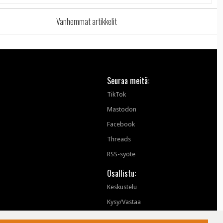
Vanhemmat artikkelit
Seuraa meitä:
TikTok
Mastodon
Facebook
Threads
RSS-syöte
Osallistu:
Keskustelu
Kysy/Vastaa