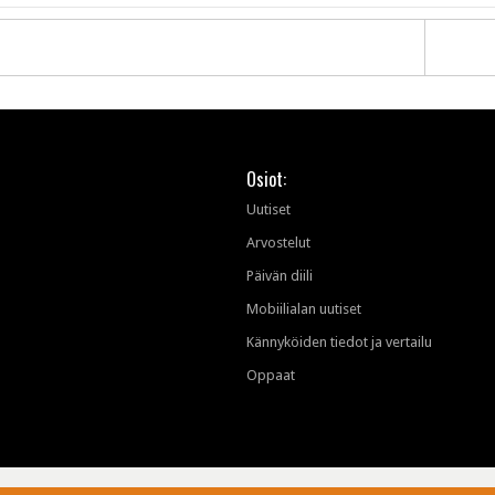
Osiot:
Uutiset
Arvostelut
Päivän diili
Mobiilialan uutiset
Kännyköiden tiedot ja vertailu
Oppaat