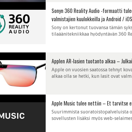
Sonyn 360 Reality Audio -formaatti tulee
valmistajien kuulokkeilla ja Android / iOS 
Sony on kertonut tuovansa tämän syks
tilaäänitekniikkaa hyödyntävän 360 Re
Audion olevan musiikin tulevaisuus. So
Applen AR-lasien tuotanto alkaa – Julka
Apple on vuosien saatossa tehnyt kova
alkaa olla se hetki, kun lasit ovat val
Kuo arvioi, että lasit paljastettaisiin y
Apple Music tulee nettiin – Et tarvitse 
Suurimmista suoratoistopalveluista on
sovellusten lisäksi myös web-selaime
kaikkiin muihin paitsi Apple Musiciin