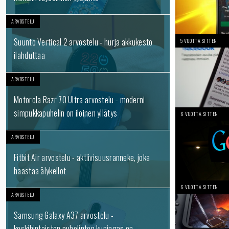
ARVOSTELU
Suunto Vertical 2 arvostelu - hurja akkukesto
5 VUOTTA SITTEN
ilahduttaa
ARVOSTELU
Motorola Razr 70 Ultra arvostelu - moderni
simpukkapuhelin on iloinen yllätys
6 VUOTTA SITTEN
ARVOSTELU
Fitbit Air arvostelu - aktiivisuusranneke, joka
haastaa älykellot
6 VUOTTA SITTEN
ARVOSTELU
Samsung Galaxy A37 arvostelu -
keskihintaisten puhelinten kuningas on