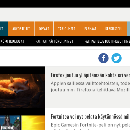
SET
ARVOSTELUT
OPPAAT
TARJOUKSET
PARHAAT
KESKUSTELU
HKÖPOTKULAUDAT
PARHAAT NÄYTÖNOHJAIMET
PARHAAT BLUETOOTH-KAIUTTIM
Firefox joutuu ylläpitämään kahta eri ve
Applen salliessa vaihtoehtoisten, tode
joutuu mm. Firefoxia kehittävä Mozill
Eurooppaan ja toinen muihin maihin.
Fortnitea voi nyt pelata käytännössä mill
Epic Gamesin Fortnite-peli on nyt pel