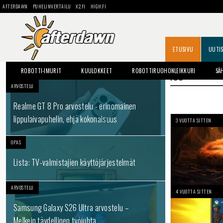
AFTERDAWN
PUHELINVERTAILU
X2.FI
HIGH.FI
ETUSIVU
UUTI
ROBOTTI-IMURIT
KUULOKKEET
ROBOTTIRUOHONLEIKKURI
SÄ
IOS
ARVOSTELU
Realme GT 8 Pro arvostelu - erinomainen
lippulaivapuhelin, ehjä kokonaisuus
3 VUOTTA SITTEN
OPAS
Lista: TV-valmistajien käyttöjärjestelmät
ARVOSTELU
4 VUOTTA SITTEN
Samsung Galaxy S26 Ultra arvostelu –
Melkein täydellinen työjuhta