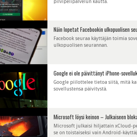
pilvipelipalvelun kautta.
Näin lopetat Facebookin ulkopuolisen se
Facebook seuraa käyttäjän toimia sov
ulkopuolisen seurannan.
Google ei ole päivittänyt iPhone-sovellu
Google piilottelee tietoa siitä, mitä ka
sovellustensa päivitystä.
Microsoft löysi keinon – Julkaiseen blok
Microsoft julkaisi hiljattain xCloud-
se on toistaiseksi vain Android-käytt