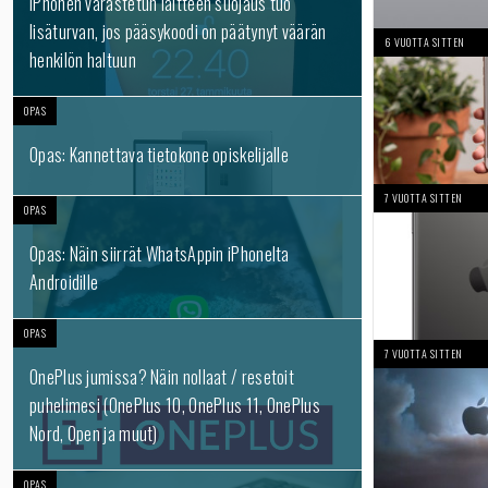
iPhonen varastetun laitteen suojaus tuo
lisäturvan, jos pääsykoodi on päätynyt väärän
6 VUOTTA SITTEN
henkilön haltuun
OPAS
Opas: Kannettava tietokone opiskelijalle
7 VUOTTA SITTEN
OPAS
Opas: Näin siirrät WhatsAppin iPhonelta
Androidille
OPAS
7 VUOTTA SITTEN
OnePlus jumissa? Näin nollaat / resetoit
puhelimesi (OnePlus 10, OnePlus 11, OnePlus
Nord, Open ja muut)
OPAS