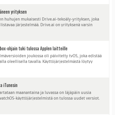
täneen yrityksen
n huhujen mukaisesti Drive.ai-tekoäly-yrityksen, joka
listavaa järjestelmää. Drive.ai on yrityksenä varsin
5. Yritys on pääomasijoitusten ...
ox-ohjain tuki tulossa Applen laitteille
elmäversioiden joukossa oli päivitetty tvOS, joka edistää
 oleellisella tavalla. Käyttöjärjestelmästä löytyy
, jolloin ohjelmiston ...
a iTunesin
tataan maanantaina ja luvassa on läjäpäin uusia
 watchOS-käyttöjärjestelmistä on tulossa uudet versiot.
luksiaan. Jo aiemmin on ...