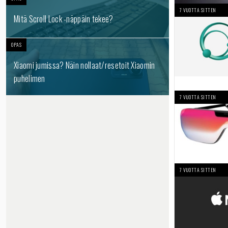
7 VUOTTA SITTEN
Mitä Scroll Lock -näppäin tekee?
OPAS
Xiaomi jumissa? Näin nollaat/resetoit Xiaomin
puhelimen
7 VUOTTA SITTEN
7 VUOTTA SITTEN