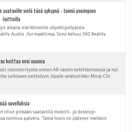
 saataville vielä tänä syksynä - toimii useimpien
-laitteilla
yn aikana markkinoille objektipohjaista
ality Audio -formaattinsa. Sony kehuu 360 Reality
nyn sivulla kerrotaan 360 Reality Audio ...
isu koittaa ensi vuonna
sti insinöörityötä omien AR-lasien kehittämisessä ja nyt
miita julkiseen esittelyyn. Apple-analyytikko Ming-Chi
leisölle vuoden ...
enää sovelluksia
 ollut pitkään saatavilla mobiili- ja desktop-
ssa toimiva palvelu. Tämä tosin on pätenyt melkein
, mutta nyt tämäkin epäkohta on korjaantumassa. ...