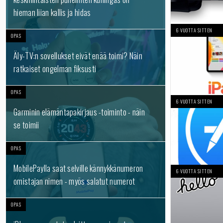
hieman liian kallis ja hidas
6 VUOTTA SITTEN
OPAS
Äly-TV:n sovellukset eivät enää toimi? Näin
ratkaiset ongelman fiksusti
OPAS
6 VUOTTA SITTEN
Garminin elämäntapakirjaus -toiminto - näin
se toimii
OPAS
MobilePaylla saat selville kännykkänumeron
6 VUOTTA SITTEN
omistajan nimen - myös salatut numerot
OPAS