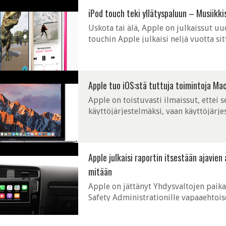
iPod touch teki yllätyspaluun – Musiikkis
Uskota tai älä, Apple on julkaissut u
touchin Apple julkaisi neljä vuotta s
A10 Fusion -järjestelmäpiiriä, joka on
Apple tuo iOS:stä tuttuja toimintoja Mac
Apple on toistuvasti ilmaissut, ettei 
käyttöjärjestelmäksi, vaan käyttöjärjes
tarkoitettu erilaisille laitteille. Apple
Apple julkaisi raportin itsestään ajavie
mitään
Apple on jättänyt Yhdysvaltojen paikal
Safety Administrationille vapaaehtois
käynnissä olevaa autonomisten autojen 