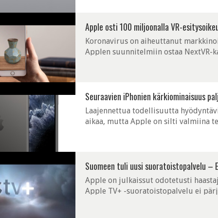
Apple osti 100 miljoonalla VR-esitysoike
Koronavirus on aiheuttanut markkinoi
Applen suunnitelmiin ostaa NextVR-ka
miljoonan dollarin kauppa on nyt maali
Seuraavien iPhonien kärkiominaisuus palj
Laajennettua todellisuutta hyödyntävi
aikaa, mutta Apple on silti valmiina 
Bloombergin tietojen mukaan ensi vuon
Suomeen tuli uusi suoratoistopalvelu – E
Apple on julkaissut odotetusti haasta
Apple TV+ -suoratoistopalvelu ei pärjä
vakiinnuttaneet palvelut, mutta Apple