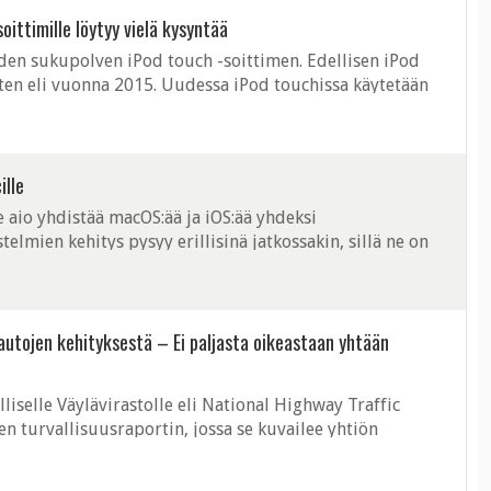
oittimille löytyy vielä kysyntää
uden sukupolven iPod touch -soittimen. Edellisen iPod
itten eli vuonna 2015. Uudessa iPod touchissa käytetään
 tuttu vuonan 2016 ...
ille
se aio yhdistää macOS:ää ja iOS:ää yhdeksi
telmien kehitys pysyy erillisinä jatkossakin, sillä ne on
 aikoo kuitenkin yhtenäistää ...
n autojen kehityksestä – Ei paljasta oikeastaan yhtään
liselle Väylävirastolle eli National Highway Traffic
en turvallisuusraportin, jossa se kuvailee yhtiön
kehityshanketta. Se on yksi ...