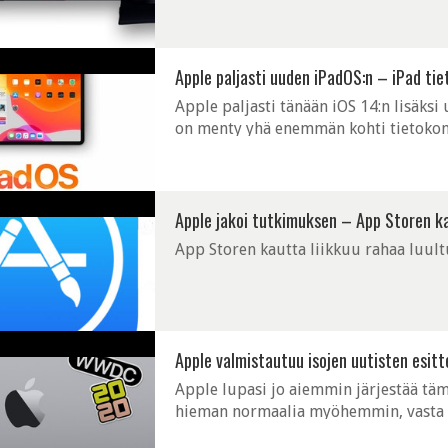
palvelun olevan tulossa myös iOS:lle ja 
Apple paljasti uuden iPadOS:n – iPad tie
Apple paljasti tänään iOS 14:n lisäks
on menty yhä enemmän kohti tietokone
tablettien käyttöä tiedostojen hallinnas
Apple jakoi tutkimuksen – App Storen kau
App Storen kautta liikkuu rahaa luul
Apple valmistautuu isojen uutisten esitt
Apple lupasi jo aiemmin järjestää t
hieman normaalia myöhemmin, vasta 2
lähetettävällä avajaisesityksellä, jossa 