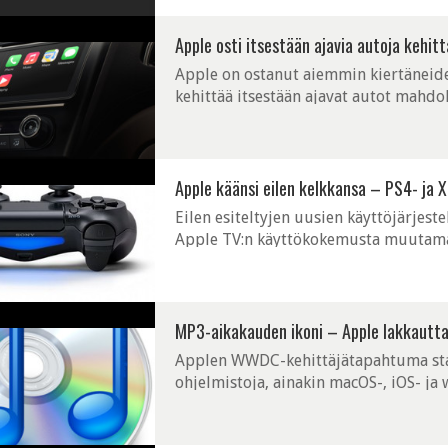
Apple osti itsestään ajavia autoja kehit
Apple on ostanut aiemmin kiertäneide
kehittää itsestään ajavat autot mahdol
nuori, sillä se perustettiin vuonna 201
Apple käänsi eilen kelkkansa – PS4- ja Xb
Eilen esiteltyjen uusien käyttöjärjest
Apple TV:n käyttökokemusta muutamalla
esimerkiksi nyt tuki usealle käyttäjälle
MP3-aikakauden ikoni – Apple lakkautta
Applen WWDC-kehittäjätapahtuma star
ohjelmistoja, ainakin macOS-, iOS- ja
Sen lisäksi Apple aikoo uudistaa sovel