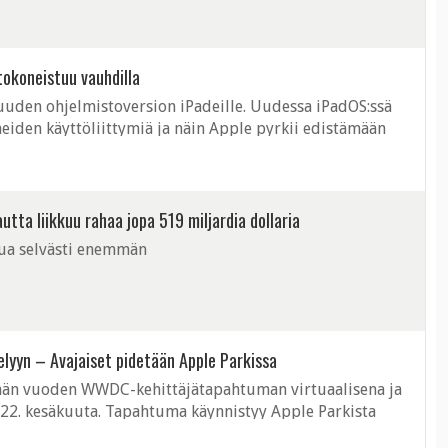
iPadOS:lle, ...
tokoneistuu vauhdilla
i uuden ohjelmistoversion iPadeille. Uudessa iPadOS:ssä
iden käyttöliittymiä ja näin Apple pyrkii edistämään
sa ja sisällön tuottamisessa. ...
tta liikkuu rahaa jopa 519 miljardia dollaria
tua selvästi enemmän
elyyn – Avajaiset pidetään Apple Parkissa
ämän vuoden WWDC-kehittäjätapahtuman virtuaalisena ja
2. kesäkuuta. Tapahtuma käynnistyy Apple Parkista
on perinteisesti kerrottu ...