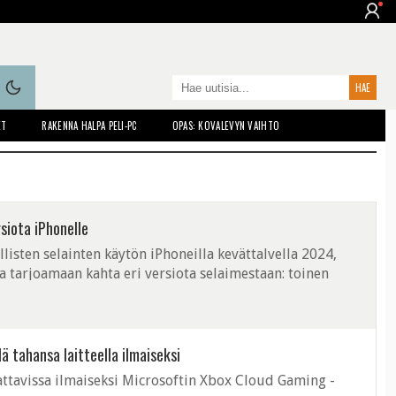
ET
RAKENNA HALPA PELI-PC
OPAS: KOVALEVYN VAIHTO
rsiota iPhonelle
llisten selainten käytön iPhoneilla kevättalvella 2024,
a tarjoamaan kahta eri versiota selaimestaan: toinen
ä tahansa laitteella ilmaiseksi
attavissa ilmaiseksi Microsoftin Xbox Cloud Gaming -