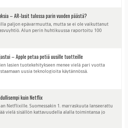
uksia – AR-lasit tulossa parin vuoden päästä?
lla paljon epävarmuutta, mutta se ei ole vaikuttanut
svuyhtiö. Alun perin huhtikuussa raportoitu 100
ssa, sillä NextVR on ilmoittanut ...
astui – Apple petaa petiä uusille tuotteille
en lasien tuotekehitykseen menee vielä pari vuotta
testaamaan uusia teknologioita käytännössä.
na Applen laitteisiin ilmestyisi uudenlainen ...
dullisempi kuin Netflix
jan Netflixille. Suomessakin 1. marraskuuta lanseerattu
ä vielä sisällön kattavuudella alalla toimintansa jo
 on osoittanut panostavansa ...