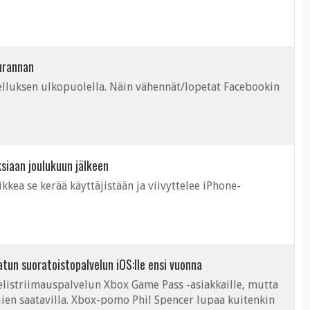
urannan
elluksen ulkopuolella. Näin vähennät/lopetat Facebookin
ksiaan joulukuun jälkeen
ikkea se kerää käyttäjistään ja viivyttelee iPhone-
atun suoratoistopalvelun iOS:lle ensi vuonna
pelistriimauspalvelun Xbox Game Pass -asiakkaille, mutta
äjien saatavilla. Xbox-pomo Phil Spencer lupaa kuitenkin