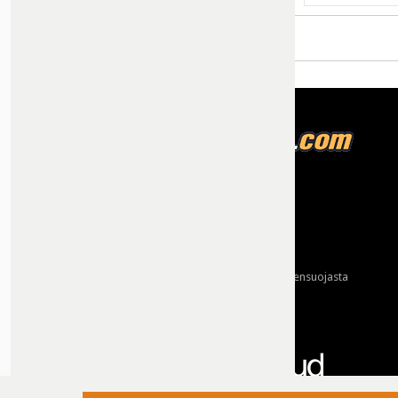
Tietoja meistä
Mainonta
Ota yhteyttä
Käyttöehdot ja tietoa yksityisyydensuojasta
Tietosuojaseloste
Yhteydet tarjoaa: