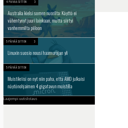
4 PÄIVÄÄ SITTEN
3
Australia kielsi somen nuorilta: Käyttö ei
vähentynyt juuri lainkaan, mutta siirtyi
vanhemmilta piiloon
5 PÄIVÄÄ SITTEN
3
Linuxin suosio nousi haamurajan yli
5 PÄIVÄÄ SITTEN
Muistikriisi on nyt niin paha, että AMD julkaisi
näytönohjaimen 4 gigatavun muistilla
Laajempi uutislistaus