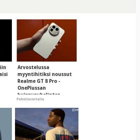
iin
Arvostelussa
aisi
myyntihitiksi noussut
Realme GT 8 Pro -
OnePlussan
huippupuhelinten
Puhelinvertailu
"perillinen"