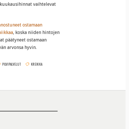
 kuukausihinnat vaihtelevat
nnostuneet ostamaan
niikkaa
, koska niiden hintojen
ovat päätyneet ostamaan
vän arvonsa hyvin.
PILVIPALVELUT
KREIKKA