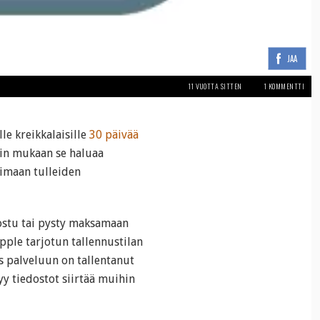
JAA
11 VUOTTA SITTEN
1 KOMMENTTI
le kreikkalaisille
30 päivää
tin mukaan se haluaa
oimaan tulleiden
ostu tai pysty maksamaan
pple tarjotun tallennustilan
s palveluun on tallentanut
y tiedostot siirtää muihin