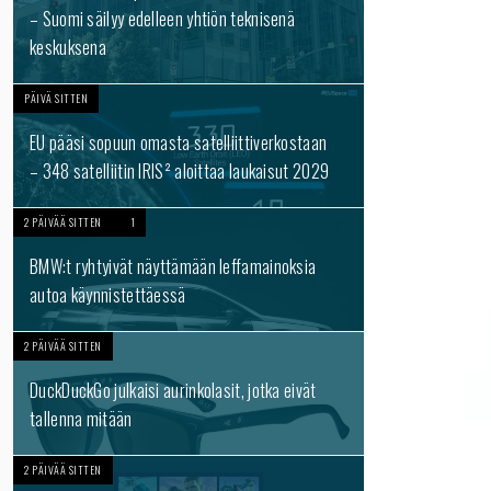
– Suomi säilyy edelleen yhtiön teknisenä
keskuksena
PÄIVÄ SITTEN
EU pääsi sopuun omasta satelliittiverkostaan
– 348 satelliitin IRIS² aloittaa laukaisut 2029
2 PÄIVÄÄ SITTEN
1
BMW:t ryhtyivät näyttämään leffamainoksia
autoa käynnistettäessä
2 PÄIVÄÄ SITTEN
DuckDuckGo julkaisi aurinkolasit, jotka eivät
tallenna mitään
2 PÄIVÄÄ SITTEN