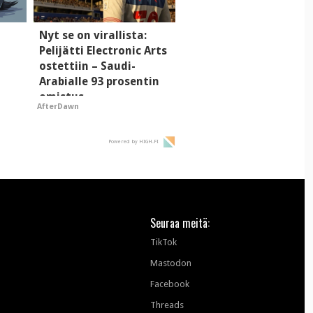
i
Nyt se on virallista:
Pelijätti Electronic Arts
ostettiin – Saudi-
Arabialle 93 prosentin
omistus
AfterDawn
Powered by HIGH.FI
Seuraa meitä:
TikTok
Mastodon
Facebook
Threads