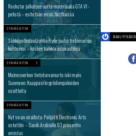
Rockstar julkaisee uutta materiaalia GTA VI -
pelistä – esitetään ensin Netflixissä
2 PÄIVÄÄ SITTEN
MANU PITKÄNEN
Sähköpotkulautayhtiö Ryde joutui tietomurron
kohteeksi – koskee kaikkia asiakastilejä
3 PÄIVÄÄ SITTEN
2
Mainosverkon tietoturvamurto iski myös
Suomeen: Kaappasi kryptolompakoiden
osoitteita
3 PÄIVÄÄ SITTEN
Nyt se on virallista: Pelijätti Electronic Arts
ostettiin – Saudi-Arabialle 93 prosentin
omistus