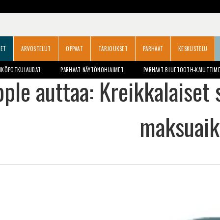
SET
ARVOSTELUT
OPPAAT
TARJOUKSET
PARHAAT
KESKUSTELU
HKÖPOTKULAUDAT
PARHAAT NÄYTÖNOHJAIMET
PARHAAT BLUETOOTH-KAIUTTIM
ple auttaa: Kreikkalaiset 
maksuaik