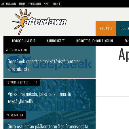
AFTERDAWN
PUHELINVERTAILU
X2.FI
HIGH.FI
ETUSIVU
UUTI
ROBOTTI-IMURIT
KUULOKKEET
ROBOTTIRUOHONLEIKKURI
SÄ
Ap
3 TUNTIA SITTEN
DeepSeek varoittaa merkittävistä hintojen
korotuksista
18 TUNTIA SITTEN
1
Verkkomainoksia, jotka on suunnattu
tekoälyboteille
PÄIVÄ SITTEN
Oura osti oman pääkonttorin San Franciscosta