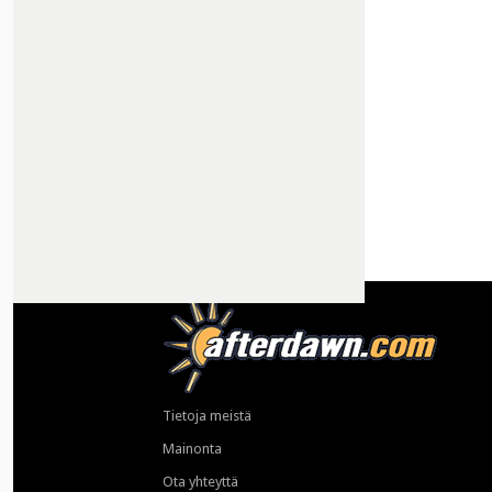
Tietoja meistä
Mainonta
Ota yhteyttä