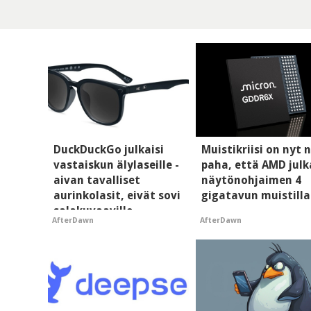
DuckDuckGo julkaisi
Muistikriisi on nyt n
vastaiskun älylaseille -
paha, että AMD julk
aivan tavalliset
näytönohjaimen 4
aurinkolasit, eivät sovi
gigatavun muistilla
salakuvaaville
AfterDawn
AfterDawn
hyypiöille