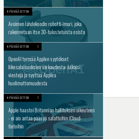
4 PÄIVÄÄ SITTEN
Avoimen lähdekoodin robotti-imuri, joka
rakennetaan itse 3D-tulostetuista osista
4 PÄIVÄÄ SITTEN
1
OpenAI tyrmää Applen syytökset
liikesalaisuuksien varkaudesta: Julkaisi
viestejä ja syyttää Applea
huolimattomuudesta
4 PÄIVÄÄ SITTEN
1
Apple haastoi Britannian hallituksen oikeuteen
- ei aio antaa pääsyä salattuihin iCloud-
tietoihin