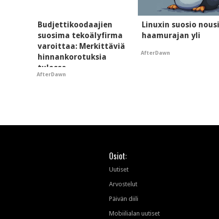
Budjettikoodaajien
Linuxin suosio nous
suosima tekoälyfirma
haamurajan yli
varoittaa: Merkittäviä
AfterDawn
hinnankorotuksia
tulossa
AfterDawn
Osiot:
Uutiset
Arvostelut
Päivän diili
Mobiilialan uutiset