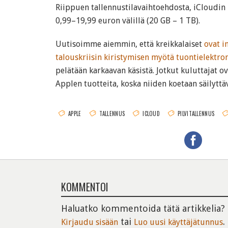
Riippuen tallennustilavaihtoehdosta, iCloudin
0,99–19,99 euron välillä (20 GB – 1 TB).
Uutisoimme aiemmin, että kreikkalaiset
ovat i
talouskriisin kiristymisen myötä tuontielektro
pelätään karkaavan käsistä. Jotkut kuluttajat 
Applen tuotteita, koska niiden koetaan säilyttä
APPLE
TALLENNUS
ICLOUD
PILVITALLENNUS
KOMMENTOI
Haluatko kommentoida tätä artikkelia?
tai
.
Kirjaudu sisään
Luo uusi käyttäjätunnus