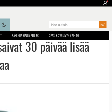
ET
RAKENNA HALPA PELI-PC
OPAS: KOVALEVYN VAIHTO
saivat 30 päivää lisää
aa