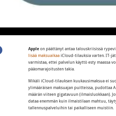
Apple
on päättänyt antaa talouskriisissä rypevil
lisää maksuaikaa
iCloud-tilauksia varten. IT-jä
varmistaa, ettei palvelun käyttö esty maassa v
pääomarajoitusten takia.
Mikäli iCloud-tilauksen kuukausimaksua ei su
ylimääräisen maksuajan puitteissa, pudottaa A
määrän viiteen gigatavuun (ilmaisluokkaan). Jo
dataa enemmän kuin ilmaistilaan mahtuu, täyty
tallennuspalveluihin tai paikalliseen muistiin.