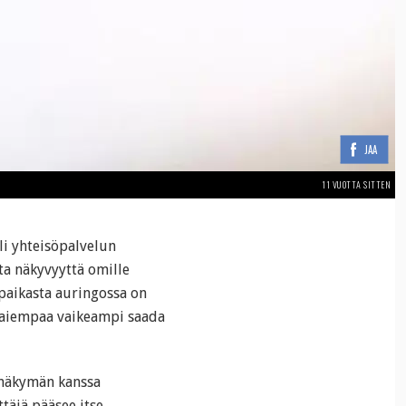
JAA
11 VUOTTA SITTEN
eli yhteisöpalvelun
ta näkyvyyttä omille
 paikasta auringossa on
n aiempaa vaikeampi saada
isnäkymän kanssa
täjä pääsee itse