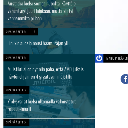
Australia kielsi somen nuorilta: Käyttö ei
vähentynyt juuri lainkaan, mutta siirtyi
vanhemmilta piiloon
2 PÄIVÄÄ SITTEN
3
Linuxin suosio nousi haamurajan yli
2 PÄIVÄÄ SITTEN
MANU PITKÄNEN
Muistikriisi on nyt niin paha, että AMD julkaisi
näytönohjaimen 4 gigatavun muistilla
3 PÄIVÄÄ SITTEN
Yhdysvallat kielsi ulkomailla valmistetut
robotti-imurit
3 PÄIVÄÄ SITTEN