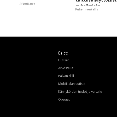
taittuvanäyttöisis
AfterDawn
puhelimista
Puhelinvertailu
supersuosittuja
Osiot:
Uutiset
Arvostelut
Päivän diili
Mobiilialan uutiset
Kännyköiden tiedot ja vertailu
Oppaat