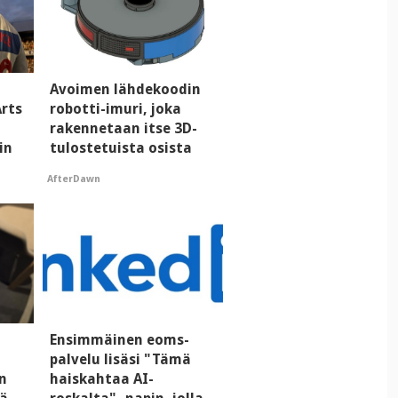
Avoimen lähdekoodin
Arts
robotti-imuri, joka
rakennetaan itse 3D-
in
tulostetuista osista
AfterDawn
Ensimmäinen eoms-
palvelu lisäsi "Tämä
n
haiskahtaa AI-