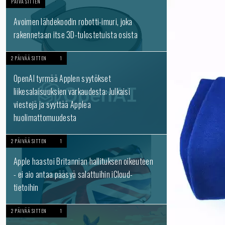
PÄIVÄ SITTEN
Avoimen lähdekoodin robotti-imuri, joka
rakennetaan itse 3D-tulostetuista osista
2 PÄIVÄÄ SITTEN
1
OpenAI tyrmää Applen syytökset
liikesalaisuuksien varkaudesta: Julkaisi
viestejä ja syyttää Applea
huolimattomuudesta
2 PÄIVÄÄ SITTEN
1
Apple haastoi Britannian hallituksen oikeuteen
- ei aio antaa pääsyä salattuihin iCloud-
tietoihin
2 PÄIVÄÄ SITTEN
1