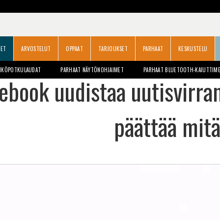
SET
ARVOSTELUT
OPPAAT
TARJOUKSET
PARHAAT
KESKUSTELU
HKÖPOTKULAUDAT
PARHAAT NÄYTÖNOHJAIMET
PARHAAT BLUETOOTH-KAIUTTIM
ebook uudistaa uutisvirran
päättää mitä