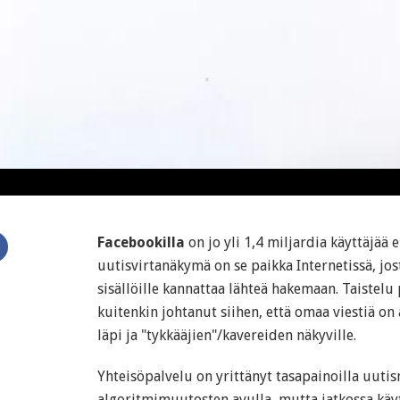
Facebookilla
on jo yli 1,4 miljardia käyttäjää 
uutisvirtanäkymä on se paikka Internetissä, jos
sisällöille kannattaa lähteä hakemaan. Taistelu
kuitenkin johtanut siihen, että omaa viestiä o
läpi ja "tykkääjien"/kavereiden näkyville.
Yhteisöpalvelu on yrittänyt tasapainoilla uut
algoritmimuutosten avulla, mutta jatkossa käyt