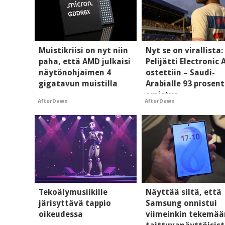
Muistikriisi on nyt niin
Nyt se on virallista:
paha, että AMD julkaisi
Pelijätti Electronic 
näytönohjaimen 4
ostettiin – Saudi-
gigatavun muistilla
Arabialle 93 prosent
omistus
AfterDawn
AfterDawn
Tekoälymusiikille
Näyttää siltä, että
järisyttävä tappio
Samsung onnistui
oikeudessa
viimeinkin tekemää