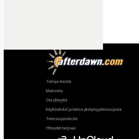
Tietoja meistä
Mainonta
Ota yhteyttä
Käyttöehdot ja tietoa yksityisyydensuojasta
Tietosuojaseloste
Yhteydet tarjoaa: