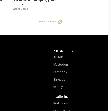
tä
roskalta" -napin, jolla
voi ilmiantaa
AfterDawn
tekoälytauhkan
Powered by HIGH.FI
Seuraa meitä:
TikTok
Mastodon
Facebook
Threads
RSS-syöte
Osallistu:
Keskustelu
Kysy/Vastaa