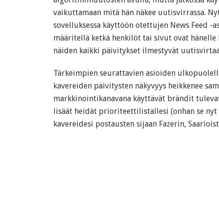
vaikuttamaan mitä hän näkee uutisvirrassa. Ny
sovelluksessa käyttöön otettujen News Feed -as
määritellä ketkä henkilöt tai sivut ovat hänelle
näiden kaikki päivitykset ilmestyvät uutisvirtaa
Tärkeimpien seurattavien asioiden ulkopuolelle
kavereiden päivitysten näkyvyys heikkenee sam
markkinointikanavana käyttävät brändit tuleva
lisäät heidät prioriteettilistallesi (onhan se ny
kavereidesi postausten sijaan Fazerin, Saarioist