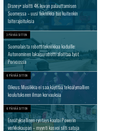
Disney+ aloitti 4K-kuvan palauttamisen
Suomessa – uusi tekniikka tuo kuitenkin
laiterajoituksia
3 PÄIVÄÄ SITTEN
Suomalaista robottitekniikkaa kaduille:
Autonominen lakaisurobotti aloittaa työt
Porvoossa
6 PÄIVÄÄ SITTEN
Oikeus: Musiikkia ei saa käyttää tekoälymallien
koulutukseen ilman korvauksia
6 PÄIVÄÄ SITTEN
Ennätyksellinen ryntäys kaatoi Powerin
verkkokaupan – myynti kasvoi silti satoja