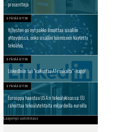
prosentteja
6 PÄIVÄÄ SITTEN
Yritysten on nyt pakko ilmoittaa sisällön
yhteydessä, onko sisällön luomiseen käytetty
tekoälyä
6 PÄIVÄÄ SITTEN
LinkedIniin tuli "vaikuttaa AI-roskalta" -nappi
6 PÄIVÄÄ SITTEN
Eurooppa haastaa USA:n tekoälykisassa: EU
rahoittaa tekoälytehtaita miljardeilla euroilla
Laajempi uutislistaus