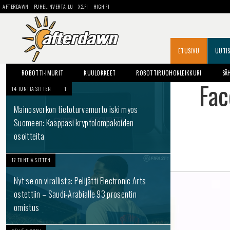
AFTERDAWN
PUHELINVERTAILU
X2.FI
HIGH.FI
ETUSIVU
UUTI
ROBOTTI-IMURIT
KUULOKKEET
ROBOTTIRUOHONLEIKKURI
SÄ
Fac
14 TUNTIA SITTEN
1
Mainosverkon tietoturvamurto iski myös
Suomeen: Kaappasi kryptolompakoiden
osoitteita
17 TUNTIA SITTEN
Nyt se on virallista: Pelijätti Electronic Arts
ostettiin – Saudi-Arabialle 93 prosentin
omistus