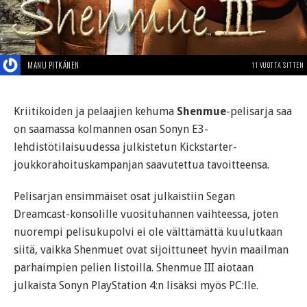
MANU PITKÄNEN
11 VUOTTA SITTEN
Kriitikoiden ja pelaajien kehuma
Shenmue
-pelisarja saa
on saamassa kolmannen osan Sonyn E3-
lehdistötilaisuudessa julkistetun Kickstarter-
joukkorahoituskampanjan saavutettua tavoitteensa.
Pelisarjan ensimmäiset osat julkaistiin Segan
Dreamcast-konsolille vuosituhannen vaihteessa, joten
nuorempi pelisukupolvi ei ole välttämättä kuulutkaan
siitä, vaikka Shenmuet ovat sijoittuneet hyvin maailman
parhaimpien pelien listoilla. Shenmue III aiotaan
julkaista Sonyn PlayStation 4:n lisäksi myös PC:lle.