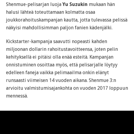
Shenmue-pelisarjan luoja
Yu Suzukin
mukaan hän
halusi lähteä toteuttamaan kolmatta osaa
joukkorahoituskampanjan kautta, jotta tulevassa pelissä
näkyisi mahdollisimman paljon fanien kädenjälki.
Kickstarter-kampanja saavutti nopeasti kahden
miljoonan dollarin rahoitustavoitteensa, joten pelin
kehityksellä ei pitäisi olla enää esteitä. Kampanjan
onnistuminen osoittaa myös, että pelisarjalle löytyy
edelleen faneja vaikka pelimaailma onkin elänyt
runsaasti viimeisen 14 vuoden aikana. Shenmue 3:n
arvioitu valmistumisajankohta on vuoden 2017 loppuun
mennessä.