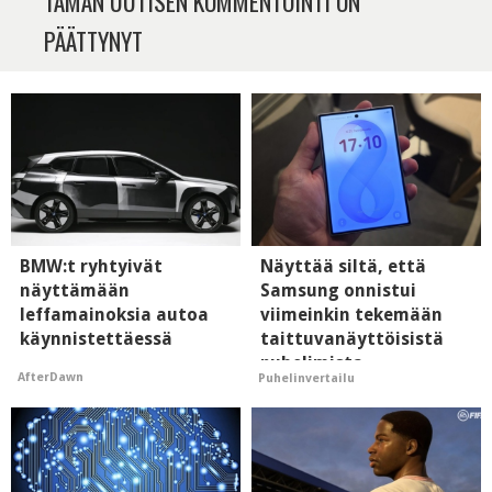
TÄMÄN UUTISEN KOMMENTOINTI ON
PÄÄTTYNYT
BMW:t ryhtyivät
Näyttää siltä, että
näyttämään
Samsung onnistui
leffamainoksia autoa
viimeinkin tekemään
käynnistettäessä
taittuvanäyttöisistä
puhelimista
AfterDawn
Puhelinvertailu
supersuosittuja