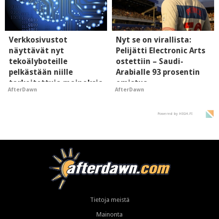
Verkkosivustot
Nyt se on virallista:
näyttävät nyt
Pelijätti Electronic Arts
tekoälyboteille
ostettiin – Saudi-
pelkästään niille
Arabialle 93 prosentin
tarkoitettuja mainoksia
omistus
AfterDawn
AfterDawn
- vaikuttaa tekoälyn
mielikuvaan brändistä
Powered by HIGH.FI
Tietoja meistä
Mainonta