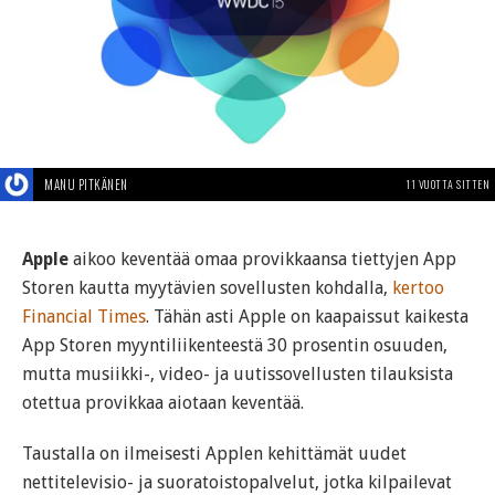
MANU PITKÄNEN
11 VUOTTA SITTEN
Apple
aikoo keventää omaa provikkaansa tiettyjen App
Storen kautta myytävien sovellusten kohdalla,
kertoo
Financial Times
. Tähän asti Apple on kaapaissut kaikesta
App Storen myyntiliikenteestä 30 prosentin osuuden,
mutta musiikki-, video- ja uutissovellusten tilauksista
otettua provikkaa aiotaan keventää.
Taustalla on ilmeisesti Applen kehittämät uudet
nettitelevisio- ja suoratoistopalvelut, jotka kilpailevat