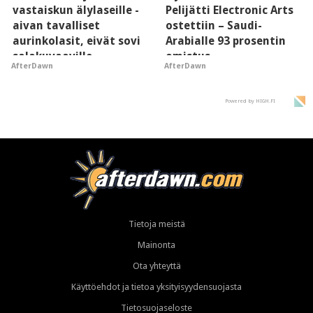
vastaiskun älylaseille -
Pelijätti Electronic Arts
aivan tavalliset
ostettiin – Saudi-
aurinkolasit, eivät sovi
Arabialle 93 prosentin
salakuvaaville
omistus
AfterDawn
AfterDawn
hyypiöille
Powered by HIGH.FI
Tietoja meistä
Mainonta
Ota yhteyttä
Käyttöehdot ja tietoa yksityisyydensuojasta
Tietosuojaseloste