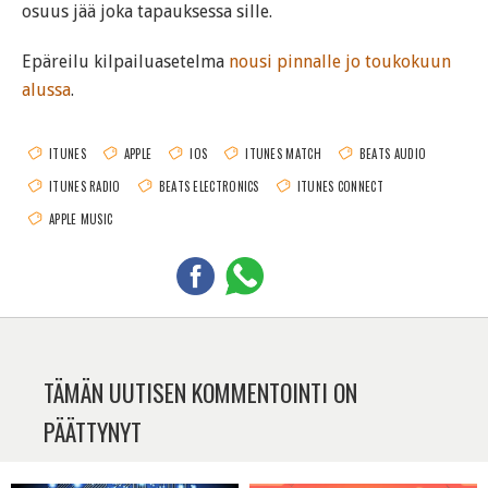
osuus jää joka tapauksessa sille.
Epäreilu kilpailuasetelma
nousi pinnalle jo toukokuun
alussa
.
ITUNES
APPLE
IOS
ITUNES MATCH
BEATS AUDIO
ITUNES RADIO
BEATS ELECTRONICS
ITUNES CONNECT
APPLE MUSIC
TÄMÄN UUTISEN KOMMENTOINTI ON
PÄÄTTYNYT