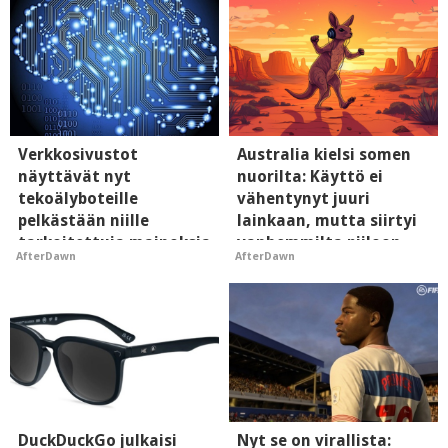
Verkkosivustot
Australia kielsi somen
näyttävät nyt
nuorilta: Käyttö ei
tekoälyboteille
vähentynyt juuri
pelkästään niille
lainkaan, mutta siirtyi
tarkoitettuja mainoksia
vanhemmilta piiloon
AfterDawn
AfterDawn
- vaikuttaa tekoälyn
mielikuvaan brändistä
DuckDuckGo julkaisi
Nyt se on virallista: