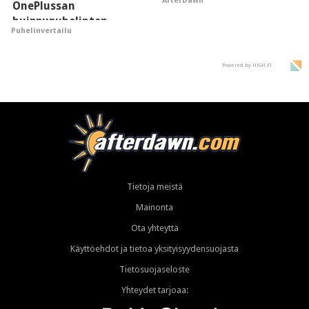
AfterDawn
OnePlussan
huippupuhelinten
Puhelinvertailu
"perillinen"
Powered by HIGH.FI
Tietoja meistä
Mainonta
Ota yhteyttä
Käyttöehdot ja tietoa yksityisyydensuojasta
Tietosuojaseloste
Yhteydet tarjoaa: