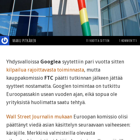
MANU PITKÄNEN
11 VUOTTA SITTEN
1 KOMMENTTI
Yhdysvalloissa
Googlea
syytettiin pari vuotta sitten
kilpailua rajoittavasta toiminnasta
, mutta
kauppakomissio
FTC
päätti tutkinnan jälkeen jättää
syytteet nostamatta. Googlen toimintaa on tutkittu
Euroopassakin usean vuoden ajan, eikä sopua ole
yrityksistä huolimatta saatu tehtyä.
Wall Street Journalin mukaan
Euroopan komissio olisi
päättänyt viedä asian käsittelyn seuraavaan vaiheeseen:
käräjille. Merkkinä valmisteilla olevasta