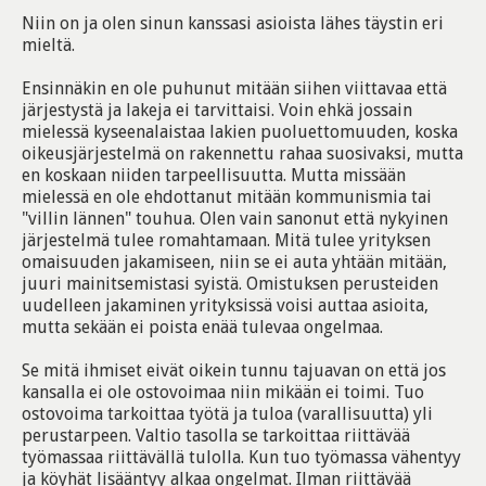
Niin on ja olen sinun kanssasi asioista lähes täystin eri
mieltä.
Ensinnäkin en ole puhunut mitään siihen viittavaa että
järjestystä ja lakeja ei tarvittaisi. Voin ehkä jossain
mielessä kyseenalaistaa lakien puoluettomuuden, koska
oikeusjärjestelmä on rakennettu rahaa suosivaksi, mutta
en koskaan niiden tarpeellisuutta. Mutta missään
mielessä en ole ehdottanut mitään kommunismia tai
"villin lännen" touhua. Olen vain sanonut että nykyinen
järjestelmä tulee romahtamaan. Mitä tulee yrityksen
omaisuuden jakamiseen, niin se ei auta yhtään mitään,
juuri mainitsemistasi syistä. Omistuksen perusteiden
uudelleen jakaminen yrityksissä voisi auttaa asioita,
mutta sekään ei poista enää tulevaa ongelmaa.
Se mitä ihmiset eivät oikein tunnu tajuavan on että jos
kansalla ei ole ostovoimaa niin mikään ei toimi. Tuo
ostovoima tarkoittaa työtä ja tuloa (varallisuutta) yli
perustarpeen. Valtio tasolla se tarkoittaa riittävää
työmassaa riittävällä tulolla. Kun tuo työmassa vähentyy
ja köyhät lisääntyy alkaa ongelmat. Ilman riittävää