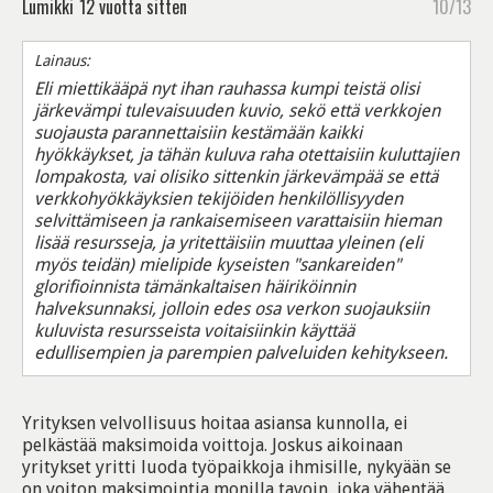
Lumikki
12 vuotta sitten
10/13
Lainaus:
Eli miettikääpä nyt ihan rauhassa kumpi teistä olisi
järkevämpi tulevaisuuden kuvio, sekö että verkkojen
suojausta parannettaisiin kestämään kaikki
hyökkäykset, ja tähän kuluva raha otettaisiin kuluttajien
lompakosta, vai olisiko sittenkin järkevämpää se että
verkkohyökkäyksien tekijöiden henkilöllisyyden
selvittämiseen ja rankaisemiseen varattaisiin hieman
lisää resursseja, ja yritettäisiin muuttaa yleinen (eli
myös teidän) mielipide kyseisten "sankareiden"
glorifioinnista tämänkaltaisen häiriköinnin
halveksunnaksi, jolloin edes osa verkon suojauksiin
kuluvista resursseista voitaisiinkin käyttää
edullisempien ja parempien palveluiden kehitykseen.
Yrityksen velvollisuus hoitaa asiansa kunnolla, ei
pelkästää maksimoida voittoja. Joskus aikoinaan
yritykset yritti luoda työpaikkoja ihmisille, nykyään se
on voiton maksimointia monilla tavoin, joka vähentää