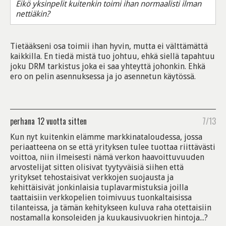
Eikö yksinpelit kuitenkin toimi ihan normaalisti ilman
nettiäkin?
Tietääkseni osa toimii ihan hyvin, mutta ei välttämättä
kaikkilla. En tiedä mistä tuo johtuu, ehkä siellä tapahtuu
joku DRM tarkistus joka ei saa yhteyttä johonkin. Ehkä
ero on pelin asennuksessa ja jo asennetun käytössä.
perhana
12 vuotta sitten
7/13
Kun nyt kuitenkin elämme markkinataloudessa, jossa
periaatteena on se että yrityksen tulee tuottaa riittävästi
voittoa, niin ilmeisesti nämä verkon haavoittuvuuden
arvostelijat sitten olisivat tyytyväisiä siihen että
yritykset tehostaisivat verkkojen suojausta ja
kehittäisivät jonkinlaisia tuplavarmistuksia joilla
taattaisiin verkkopelien toimivuus tuonkaltaisissa
tilanteissa, ja tämän kehitykseen kuluva raha otettaisiin
nostamalla konsoleiden ja kuukausivuokrien hintoja...?