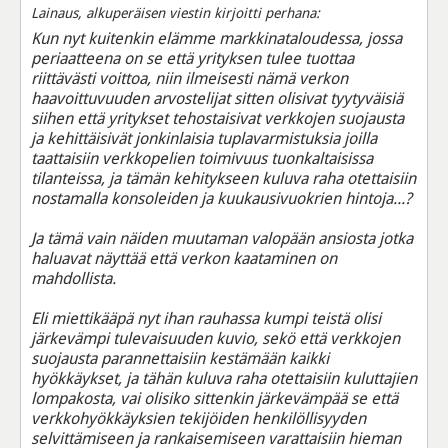
Lainaus, alkuperäisen viestin kirjoitti perhana:
Kun nyt kuitenkin elämme markkinataloudessa, jossa
periaatteena on se että yrityksen tulee tuottaa
riittävästi voittoa, niin ilmeisesti nämä verkon
haavoittuvuuden arvostelijat sitten olisivat tyytyväisiä
siihen että yritykset tehostaisivat verkkojen suojausta
ja kehittäisivät jonkinlaisia tuplavarmistuksia joilla
taattaisiin verkkopelien toimivuus tuonkaltaisissa
tilanteissa, ja tämän kehitykseen kuluva raha otettaisiin
nostamalla konsoleiden ja kuukausivuokrien hintoja...?
Ja tämä vain näiden muutaman valopään ansiosta jotka
haluavat näyttää että verkon kaataminen on
mahdollista.
Eli miettikääpä nyt ihan rauhassa kumpi teistä olisi
järkevämpi tulevaisuuden kuvio, sekö että verkkojen
suojausta parannettaisiin kestämään kaikki
hyökkäykset, ja tähän kuluva raha otettaisiin kuluttajien
lompakosta, vai olisiko sittenkin järkevämpää se että
verkkohyökkäyksien tekijöiden henkilöllisyyden
selvittämiseen ja rankaisemiseen varattaisiin hieman