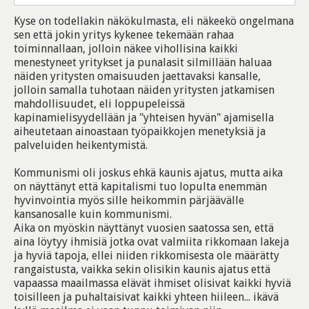
Kyse on todellakin näkökulmasta, eli näkeekö ongelmana
sen että jokin yritys kykenee tekemään rahaa
toiminnallaan, jolloin näkee vihollisina kaikki
menestyneet yritykset ja punalasit silmillään haluaa
näiden yritysten omaisuuden jaettavaksi kansalle,
jolloin samalla tuhotaan näiden yritysten jatkamisen
mahdollisuudet, eli loppupeleissä
kapinamielisyydellään ja "yhteisen hyvän" ajamisella
aiheutetaan ainoastaan työpaikkojen menetyksiä ja
palveluiden heikentymistä.
Kommunismi oli joskus ehkä kaunis ajatus, mutta aika
on näyttänyt että kapitalismi tuo lopulta enemmän
hyvinvointia myös sille heikommin pärjäävälle
kansanosalle kuin kommunismi.
Aika on myöskin näyttänyt vuosien saatossa sen, että
aina löytyy ihmisiä jotka ovat valmiita rikkomaan lakeja
ja hyviä tapoja, ellei niiden rikkomisesta ole määrätty
rangaistusta, vaikka sekin olisikin kaunis ajatus että
vapaassa maailmassa elävät ihmiset olisivat kaikki hyviä
toisilleen ja puhaltaisivat kaikki yhteen hiileen... ikävä