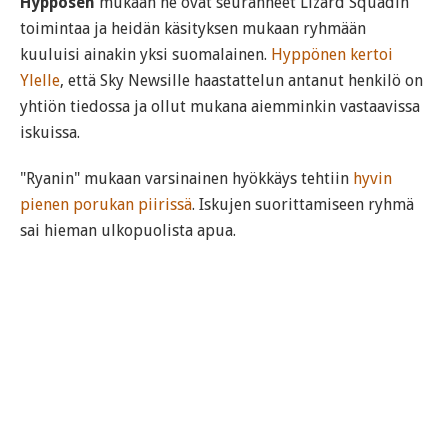
Hyppösen
mukaan he ovat seuranneet Lizard Squadin
toimintaa ja heidän käsityksen mukaan ryhmään
kuuluisi ainakin yksi suomalainen.
Hyppönen kertoi
Ylelle
, että Sky Newsille haastattelun antanut henkilö on
yhtiön tiedossa ja ollut mukana aiemminkin vastaavissa
iskuissa.
"Ryanin" mukaan varsinainen hyökkäys tehtiin
hyvin
pienen porukan piirissä
. Iskujen suorittamiseen ryhmä
sai hieman ulkopuolista apua.