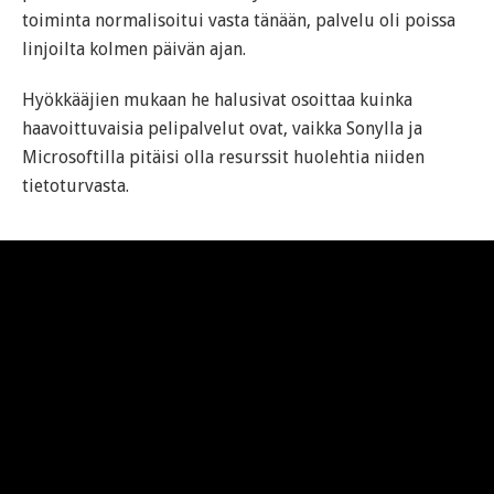
toiminta normalisoitui vasta tänään, palvelu oli poissa
linjoilta kolmen päivän ajan.
Hyökkääjien mukaan he halusivat osoittaa kuinka
haavoittuvaisia pelipalvelut ovat, vaikka Sonylla ja
Microsoftilla pitäisi olla resurssit huolehtia niiden
tietoturvasta.