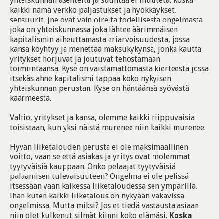
yhteiskunnan asenteita ja suuntaa ei muuteta. Koska
kaikki nämä verkko paljastukset ja hyökkäykset,
sensuurit, jne ovat vain oireita todellisesta ongelmasta
joka on yhteiskunnassa joka lähtee äärimmäisen
kapitalismin aiheuttamasta eriarvoisuudesta, jossa
kansa köyhtyy ja menettää maksukykynsä, jonka kautta
yritykset horjuvat ja joutuvat tehostamaan
toimiintaansa. Kyse on väistämättömästä kierteestä jossa
itsekäs ahne kapitalismi tappaa koko nykyisen
yhteiskunnan perustan. Kyse on häntäänsä syövästä
käärmeestä.
Valtio, yritykset ja kansa, olemme kaikki riippuvaisia
toisistaan, kun yksi näistä murenee niin kaikki murenee.
Hyvän liiketalouden perusta ei ole maksimaallinen
voitto, vaan se että asiakas ja yritys ovat molemmat
tyytyväisiä kauppaan. Onko pelaajat tyytyväisiä
palaamisen tulevaisuuteen? Ongelma ei ole pelissä
itsessään vaan kaikessa liiketaloudessa sen ympärillä.
Ihan kuten kaikki liiketalous on nykyään vakavissa
ongelmissa. Mutta miksi? Jos et tiedä vastausta asiaan
niin olet kulkenut silmät kiinni koko elämäsi.
Koska