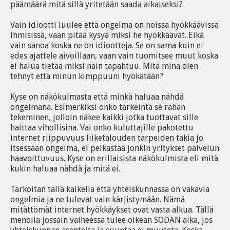
päämäärä mitä sillä yritetään saada aikaiseksi?
Vain idiootti luulee että ongelma on noissa hyökkäävissä
ihmisissä, vaan pitää kysyä miksi he hyökkäävät. Eikä
vain sanoa koska ne on idiootteja. Se on sama kuin ei
edes ajattele aivoillaan, vaan vain tuomitsee muut koska
ei halua tietää miksi näin tapahtuu. Mitä minä olen
tehnyt että minun kimppuuni hyökätään?
Kyse on näkökulmasta että minkä haluaa nähdä
ongelmana. Esimerkiksi onko tärkeintä se rahan
tekeminen, jolloin näkee kaikki jotka tuottavat sille
haittaa vihollisina. Vai onko kuluttajille pakotettu
internet riippuvuus liiketalouden tarpeiden takia jo
itsessään ongelma, ei pelkästää jonkin yritykset palvelun
haavoittuvuus. Kyse on erillaisista näkökulmista eli mitä
kukin haluaa nähdä ja mitä ei.
Tarkoitan tällä kaikella että yhteiskunnassa on vakavia
ongelmia ja ne tulevat vain kärjistymään. Nämä
mitättömät internet hyökkäykset ovat vasta alkua. Tällä
menolla jossain vaiheessa tulee oikean SODAN aika, jos