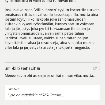
kyllä maailma ei vaan tunnu toimivan niin.
Joskus aikoinaan "villin lännen" tyyliin koetettiin turvata
omaisuus riittävän vahvoilla kassakaapeilla, mutta aina
jostain löytyi rikolliskopla joka sen omaisuuden
kuitenkin kykeni ryöstämään, kunnes saatiin voimaan
laki ja järjestys joka pyrkii turvaamaan ihmisten ja
yritysten omaisuuden... aivan sama pätee tähän
verkkoturvallisuuteen, vaikka siihen miten paljon
käytettäisiin rahaa ja resursseja, aina sen joku murtaa
ellei laki ja järjestys tätä estä ja tekijöitä rangaista.
Lumikki
12 vuotta sitten
13/13
Menee kovin ohi asian ja se on kai minun vika, mutta...
Lainaus:
Kyse on todellakin näkökulmasta...