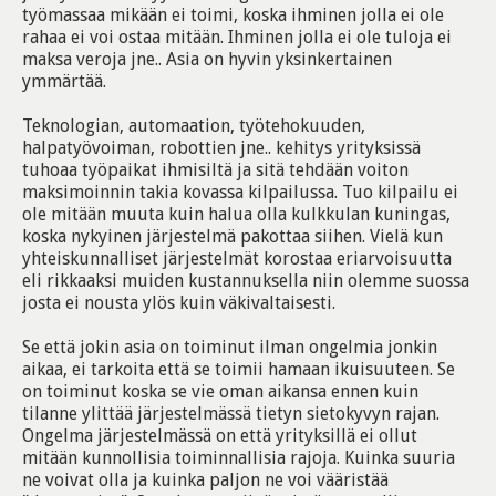
työmassaa mikään ei toimi, koska ihminen jolla ei ole
rahaa ei voi ostaa mitään. Ihminen jolla ei ole tuloja ei
maksa veroja jne.. Asia on hyvin yksinkertainen
ymmärtää.
Teknologian, automaation, työtehokuuden,
halpatyövoiman, robottien jne.. kehitys yrityksissä
tuhoaa työpaikat ihmisiltä ja sitä tehdään voiton
maksimoinnin takia kovassa kilpailussa. Tuo kilpailu ei
ole mitään muuta kuin halua olla kulkkulan kuningas,
koska nykyinen järjestelmä pakottaa siihen. Vielä kun
yhteiskunnalliset järjestelmät korostaa eriarvoisuutta
eli rikkaaksi muiden kustannuksella niin olemme suossa
josta ei nousta ylös kuin väkivaltaisesti.
Se että jokin asia on toiminut ilman ongelmia jonkin
aikaa, ei tarkoita että se toimii hamaan ikuisuuteen. Se
on toiminut koska se vie oman aikansa ennen kuin
tilanne ylittää järjestelmässä tietyn sietokyvyn rajan.
Ongelma järjestelmässä on että yrityksillä ei ollut
mitään kunnollisia toiminnallisia rajoja. Kuinka suuria
ne voivat olla ja kuinka paljon ne voi vääristää