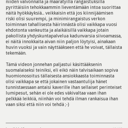
niiden valvonnalla ja määrätyillä rangaistuksilla
pyrittäisiin tehokkaammin lieventämään intoa suorittaa
näitä hyökkäyksiä... veikkaisin että jos kiinnijäämisen
riski olisi suurempi, ja minimirangaistus verkon
toiminnan tahallisesta häirinnästä olisi vaikkapa vuosi
ehdotonta vankeutta ja alaikäisillä vaikkapa jotain
pakollista yhdyskuntapalvelua kadunvarsia siivoamassa,
ei näitä innokkaita aivan niin paljon löytyisi, ainakaan
huvin vuoksi ja vain näyttääkseen että he voivat, tällaista
tekemään.
Tämä videon jonnehan paljastui käsittääksenin
suomalaiseksi teiniksi, eli eikö näin talvisaikaan sopiva
huomionosoitus tällaisesta ansiokkaasta toiminnasta
olisi vaikkapa se että jokainen vastaantulija hänet
tunnistaessaan antaisi kaverille ihan sellaiset perinteiset
lumipesut, sehän ei ole edes väkivaltaa vaan ihan
pelkkää leikkiä, niinhän voi tehdä ilman rankaisua ihan
vaan siksi että niin voi tehdä ;-)