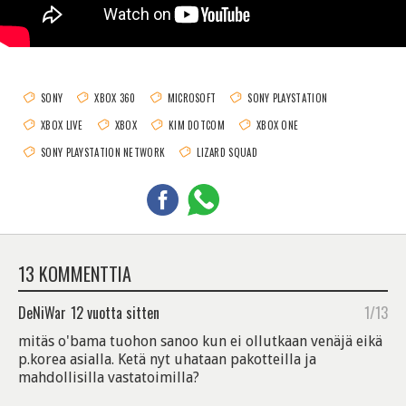
SONY
XBOX 360
MICROSOFT
SONY PLAYSTATION
XBOX LIVE
XBOX
KIM DOTCOM
XBOX ONE
SONY PLAYSTATION NETWORK
LIZARD SQUAD
13 KOMMENTTIA
DeNiWar
12 vuotta sitten
1/13
mitäs o'bama tuohon sanoo kun ei ollutkaan venäjä eikä
p.korea asialla. Ketä nyt uhataan pakotteilla ja
mahdollisilla vastatoimilla?