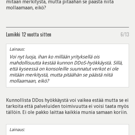
mitään merkitystä, mutta pitäähän se päästä niitä
mollaamaan, eikö?
Lumikki
12 vuotta sitten
6/13
Lainaus:
Voi nyt luoja, ihan ko millään yrityksellä ois
mahdollisuutta kestää kunnon DDoS-hyökkäystä. Sillä,
että kyseessä on konsoleille suunnatut verkot ei ole
mitään merkitystä, mutta pitäähän se päästä niitä
mollaamaan, eikö?
Kunnollista DDos hyökkäystä voi vaikea estää mutta se ei
tarkoita että palveluiden toimivuutta ei voisi taata myös
tällöin. Ei ole pakko laittaa kaikkia munia samaan koriin.
Lainaus: