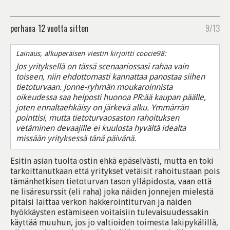
perhana
12 vuotta sitten
9/13
Lainaus, alkuperäisen viestin kirjoitti coocie98:
Jos yrityksellä on tässä scenaariossasi rahaa vain
toiseen, niin ehdottomasti kannattaa panostaa siihen
tietoturvaan. Jonne-ryhmän moukaroinnista
oikeudessa saa helposti huonoa PR:ää kaupan päälle,
joten ennaltaehkäisy on järkevä alku. Ymmärrän
pointtisi, mutta tietoturvaosaston rahoituksen
vetäminen devaajille ei kuulosta hyvältä idealta
missään yrityksessä tänä päivänä.
Esitin asian tuolta ostin ehkä epäselvästi, mutta en toki
tarkoittanutkaan että yritykset vetäisit rahoitustaan pois
tämänhetkisen tietoturvan tason ylläpidosta, vaan että
ne lisäresurssit (eli raha) joka näiden jonnejen mielestä
pitäisi laittaa verkon hakkerointiturvan ja näiden
hyökkäysten estämiseen voitaisiin tulevaisuudessakin
käyttää muuhun, jos jo valtioiden toimesta lakipykälillä,