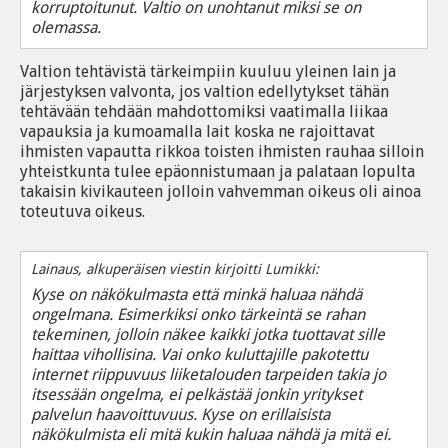
korruptoitunut. Valtio on unohtanut miksi se on
olemassa.
Valtion tehtävistä tärkeimpiin kuuluu yleinen lain ja
järjestyksen valvonta, jos valtion edellytykset tähän
tehtävään tehdään mahdottomiksi vaatimalla liikaa
vapauksia ja kumoamalla lait koska ne rajoittavat
ihmisten vapautta rikkoa toisten ihmisten rauhaa silloin
yhteistkunta tulee epäonnistumaan ja palataan lopulta
takaisin kivikauteen jolloin vahvemman oikeus oli ainoa
toteutuva oikeus.
Lainaus, alkuperäisen viestin kirjoitti Lumikki:
Kyse on näkökulmasta että minkä haluaa nähdä
ongelmana. Esimerkiksi onko tärkeintä se rahan
tekeminen, jolloin näkee kaikki jotka tuottavat sille
haittaa vihollisina. Vai onko kuluttajille pakotettu
internet riippuvuus liiketalouden tarpeiden takia jo
itsessään ongelma, ei pelkästää jonkin yritykset
palvelun haavoittuvuus. Kyse on erillaisista
näkökulmista eli mitä kukin haluaa nähdä ja mitä ei.