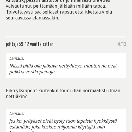
Antaa skypessä haastattelut ja ilmeisesti ole edes
vaivautunut peittämään jälkiään millään tapaa..
Toivottavasti saa sellaset rapsut että itkettää vielä
seuraavassa elämässäkin.
johtaja59
12 vuotta sitten
4/13
Lainaus:
Niissä pitää olla jatkuva nettiyhteys, muuten ne ovat
pelkkiä verkkopainoja.
Eikö yksinpelit kuitenkin toimi ihan normaalisti ilman
nettiäkin?
Lainaus:
jos ko. yritykset eivät pysty tuon tapaista hyökkäystä
estämään, joka koskee miljoonia käyttäjiä, niin