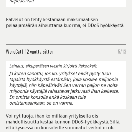
häpeäisivät!
Palvelut on tehty kestämään maksimaalisen
pelaajamäärän aiheuttama kuorma, ei DDoS hyökkäystä.
WereCatf
12 vuotta sitten
5/13
Lainaus, alkuperäisen viestin kirjoitti RekookeR:
Ja kuten sanottu, jos ko. yritykset eivät pysty tuon
tapaista hyökkäystä estämään, joka koskee miljoonia
käyttäjiä, niin häpeäisivät! Sen verran paljon he noita
miljoonia käyttäjiä rahastavat jatkuvasti ihan kaikesta.
En omista konsolia enkä koskaan tule
omistamaankaan, se on varma.
Voi nyt luoja, ihan ko millään yrityksellä ois
mahdollisuutta kestää kunnon DDoS-hyökkäystä. Sillä,
että kyseessä on konsoleille suunnatut verkot ei ole