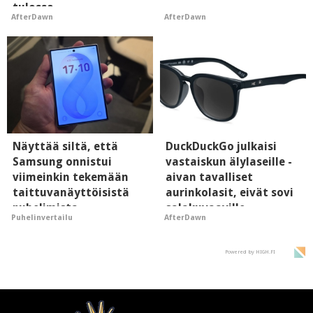
tulossa
AfterDawn
AfterDawn
Näyttää siltä, että
DuckDuckGo julkaisi
Samsung onnistui
vastaiskun älylaseille -
viimeinkin tekemään
aivan tavalliset
taittuvanäyttöisistä
aurinkolasit, eivät sovi
puhelimista
salakuvaaville
Puhelinvertailu
AfterDawn
supersuosittuja
hyypiöille
Powered by HIGH.FI