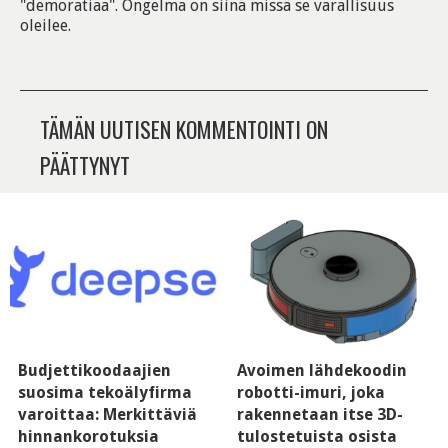
"demoratiaa". Ongelma on siinä missä se varallisuus
oleilee.
TÄMÄN UUTISEN KOMMENTOINTI ON
PÄÄTTYNYT
Budjettikoodaajien
Avoimen lähdekoodin
suosima tekoälyfirma
robotti-imuri, joka
varoittaa: Merkittäviä
rakennetaan itse 3D-
hinnankorotuksia
tulostetuista osista