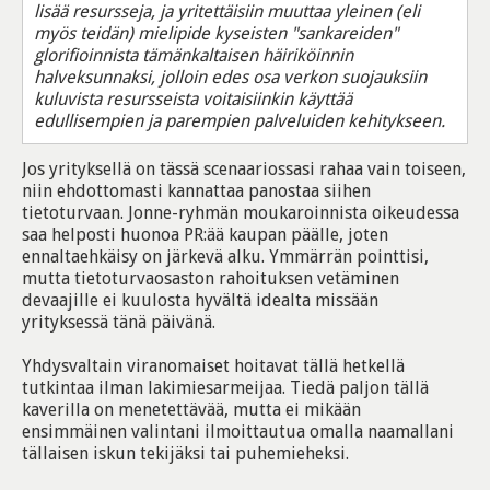
lisää resursseja, ja yritettäisiin muuttaa yleinen (eli
myös teidän) mielipide kyseisten "sankareiden"
glorifioinnista tämänkaltaisen häiriköinnin
halveksunnaksi, jolloin edes osa verkon suojauksiin
kuluvista resursseista voitaisiinkin käyttää
edullisempien ja parempien palveluiden kehitykseen.
Jos yrityksellä on tässä scenaariossasi rahaa vain toiseen,
niin ehdottomasti kannattaa panostaa siihen
tietoturvaan. Jonne-ryhmän moukaroinnista oikeudessa
saa helposti huonoa PR:ää kaupan päälle, joten
ennaltaehkäisy on järkevä alku. Ymmärrän pointtisi,
mutta tietoturvaosaston rahoituksen vetäminen
devaajille ei kuulosta hyvältä idealta missään
yrityksessä tänä päivänä.
Yhdysvaltain viranomaiset hoitavat tällä hetkellä
tutkintaa ilman lakimiesarmeijaa. Tiedä paljon tällä
kaverilla on menetettävää, mutta ei mikään
ensimmäinen valintani ilmoittautua omalla naamallani
tällaisen iskun tekijäksi tai puhemieheksi.