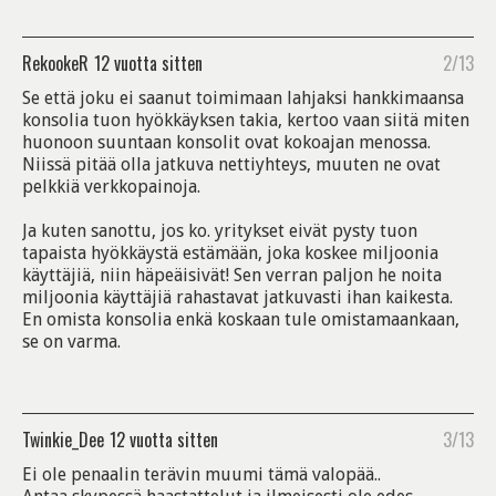
RekookeR
12 vuotta sitten
2/13
Se että joku ei saanut toimimaan lahjaksi hankkimaansa
konsolia tuon hyökkäyksen takia, kertoo vaan siitä miten
huonoon suuntaan konsolit ovat kokoajan menossa.
Niissä pitää olla jatkuva nettiyhteys, muuten ne ovat
pelkkiä verkkopainoja.
Ja kuten sanottu, jos ko. yritykset eivät pysty tuon
tapaista hyökkäystä estämään, joka koskee miljoonia
käyttäjiä, niin häpeäisivät! Sen verran paljon he noita
miljoonia käyttäjiä rahastavat jatkuvasti ihan kaikesta.
En omista konsolia enkä koskaan tule omistamaankaan,
se on varma.
Twinkie_Dee
12 vuotta sitten
3/13
Ei ole penaalin terävin muumi tämä valopää..