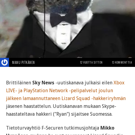
MANU PITKÄNEN
12 VUOTTA SITTEN
13 KOMMENTTIA
Brittiläinen
Sky News
-uutiskanava julkaisi eilen
Xbox
LIVE- ja PlayStation Network -pelipalvelut joulun
jälkeen lamaannuttaneen Lizard Squad -hakkeriryhmän
jäsenen haastattelun. Uutiskanavan mukaan Skype-
haastateltava hakkeri ("Ryan") sijaitsee Suomessa.
Tietoturvayhtiö F-Securen tutkimusjohtaja
Mikko