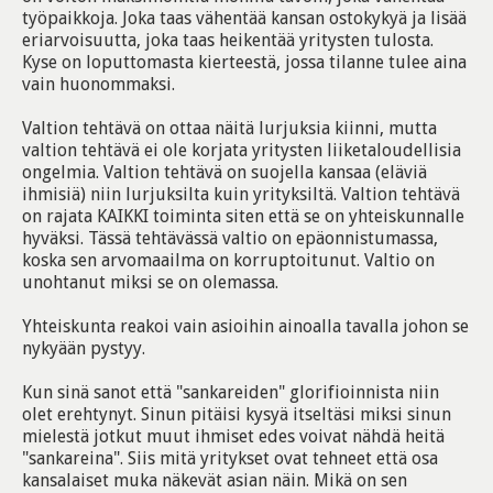
työpaikkoja. Joka taas vähentää kansan ostokykyä ja lisää
eriarvoisuutta, joka taas heikentää yritysten tulosta.
Kyse on loputtomasta kierteestä, jossa tilanne tulee aina
vain huonommaksi.
Valtion tehtävä on ottaa näitä lurjuksia kiinni, mutta
valtion tehtävä ei ole korjata yritysten liiketaloudellisia
ongelmia. Valtion tehtävä on suojella kansaa (eläviä
ihmisiä) niin lurjuksilta kuin yrityksiltä. Valtion tehtävä
on rajata KAIKKI toiminta siten että se on yhteiskunnalle
hyväksi. Tässä tehtävässä valtio on epäonnistumassa,
koska sen arvomaailma on korruptoitunut. Valtio on
unohtanut miksi se on olemassa.
Yhteiskunta reakoi vain asioihin ainoalla tavalla johon se
nykyään pystyy.
Kun sinä sanot että "sankareiden" glorifioinnista niin
olet erehtynyt. Sinun pitäisi kysyä itseltäsi miksi sinun
mielestä jotkut muut ihmiset edes voivat nähdä heitä
"sankareina". Siis mitä yritykset ovat tehneet että osa
kansalaiset muka näkevät asian näin. Mikä on sen