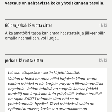
vastaus on nähtävissä koko yhteiskunnan tasolla.
G0lden_Kebab
12 vuotta sitten
11/13
Aika amatööri tasoa kun antaa haastetteluja jälkeenpäin
omalla naamallaan, voi luoja...
perhana
12 vuotta sitten
12/13
Lainaus, alkuperäisen viestin kirjoitti Lumikki:
Valtion tehtävä on ottaa näitä lurjuksia kiinni, mutta
valtion tehtävä ei ole korjata yritysten liiketaloudellisia
ongelmia. Valtion tehtävä on suojella kansaa (eläviä
ihmisiä) niin lurjuksilta kuin yrityksiltä. Valtion tehtävä
on rajata KAIKKI toiminta siten että se on
yhteiskunnalle hyväksi. Tässä tehtävässä valtio on
epäonnistumassa, koska sen arvomaailma on