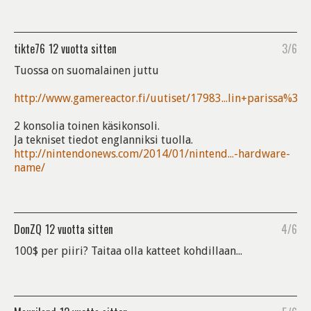
tikte76
12 vuotta sitten
3/6
Tuossa on suomalainen juttu
http://www.gamereactor.fi/uutiset/17983...lin+parissa%3F/
2 konsolia toinen käsikonsoli.
Ja tekniset tiedot englanniksi tuolla.
http://nintendonews.com/2014/01/nintend...-hardware-
name/
DonZQ
12 vuotta sitten
4/6
100$ per piiri? Taitaa olla katteet kohdillaan...