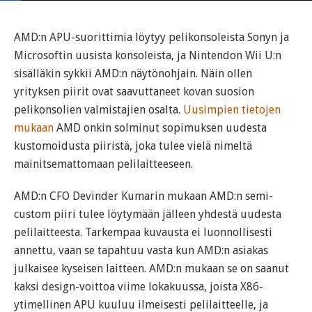
AMD:n APU-suorittimia löytyy pelikonsoleista Sonyn ja
Microsoftin uusista konsoleista, ja Nintendon Wii U:n
sisälläkin sykkii AMD:n näytönohjain. Näin ollen
yrityksen piirit ovat saavuttaneet kovan suosion
pelikonsolien valmistajien osalta.
Uusimpien tietojen
mukaan
AMD onkin solminut sopimuksen uudesta
kustomoidusta piiristä, joka tulee vielä nimeltä
mainitsemattomaan pelilaitteeseen.
AMD:n CFO Devinder Kumarin mukaan AMD:n semi-
custom piiri tulee löytymään jälleen yhdestä uudesta
pelilaitteesta. Tarkempaa kuvausta ei luonnollisesti
annettu, vaan se tapahtuu vasta kun AMD:n asiakas
julkaisee kyseisen laitteen. AMD:n mukaan se on saanut
kaksi design-voittoa viime lokakuussa, joista X86-
ytimellinen APU kuuluu ilmeisesti pelilaitteelle, ja