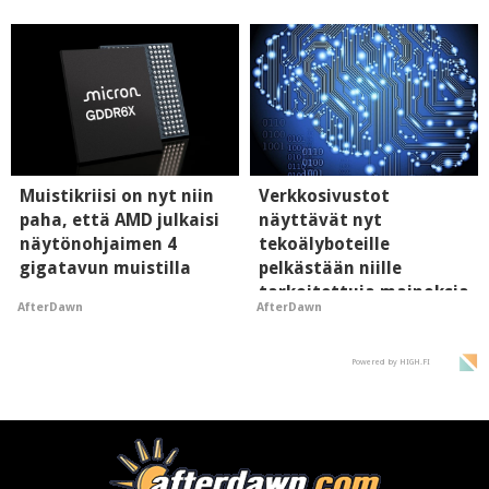
supersuosittuja
Muistikriisi on nyt niin
Verkkosivustot
paha, että AMD julkaisi
näyttävät nyt
näytönohjaimen 4
tekoälyboteille
gigatavun muistilla
pelkästään niille
tarkoitettuja mainoksia
AfterDawn
AfterDawn
- vaikuttaa tekoälyn
mielikuvaan brändistä
Powered by HIGH.FI