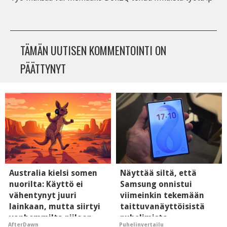
TÄMÄN UUTISEN KOMMENTOINTI ON
PÄÄTTYNYT
Australia kielsi somen
Näyttää siltä, että
nuorilta: Käyttö ei
Samsung onnistui
vähentynyt juuri
viimeinkin tekemään
lainkaan, mutta siirtyi
taittuvanäyttöisistä
vanhemmilta piiloon
puhelimista
AfterDawn
Puhelinvertailu