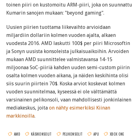
toinen piiri on kustomoitu ARM-piiri, joka on suunnattu
Kumarin sanojen mukaan: "beyond gaming".
Uusien piirien tuottama liikevaihto arvioidaan
miljardiin dollariin kolmen vuoden ajalta, alkaen
vuodesta 2016. AMD laskutti 100$ per piiri Microsoftin
ja Sonyn uusista konsoleista julkaisuaikoihin. Arvoiden
mukaan AMD suunnittelee valmistavansa 14-15
miljoonaa SoC-piiriä kahden uuden semi-custom piirin
osalta kolmen vuoden aikana, ja näiden keskihinta olisi
siis suurin piirtein 70$. Koska arviot koskevat kolmen
vuoden suunnitelmaa, kyseessä ei ole välttämättä
varsinainen pelikonsoli, vaan mahdollisesti jonkinlainen
mediakeskus, joita
on nähty esimerkiksi Kiinan
markkinoilla
.
AMD
KÄSIKONSOLIT
PELIKONSOLIT
APU
XBOX ONE