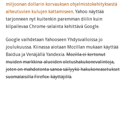
miljoonan dollarin korvauksen ohjelmistokehityksestä
aiheutuvien kulujen kattamiseen
. Yahoo näyttää
tarjonneen nyt kuitenkin paremman diilin kuin
kilpailevaa Chrome-selainta kehittävä Google.
Google vaihdetaan Yahooseen Yhdysvalloissa jo
joulukuussa. Kiinassa aiotaan Mozillan mukaan käyttää
Baidua ja Venäjällä Yandexia.
Mozilla ei kertonut
muiden markkina-alueiden oletushakukonevalintoja,
joten on mahdotonta sanoa säilyykö hakukoneasetukset
suomalaisilla Firefox-käyttäjillä.