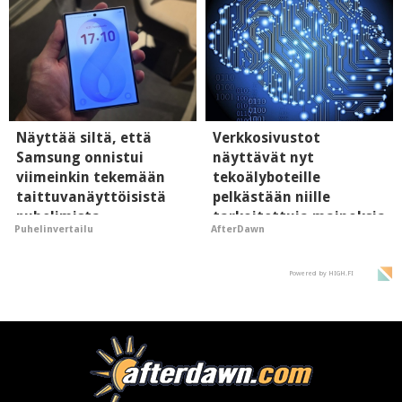
Näyttää siltä, että
Verkkosivustot
Samsung onnistui
näyttävät nyt
viimeinkin tekemään
tekoälyboteille
taittuvanäyttöisistä
pelkästään niille
puhelimista
tarkoitettuja mainoksia
Puhelinvertailu
AfterDawn
supersuosittuja
- vaikuttaa tekoälyn
mielikuvaan brändistä
Powered by HIGH.FI