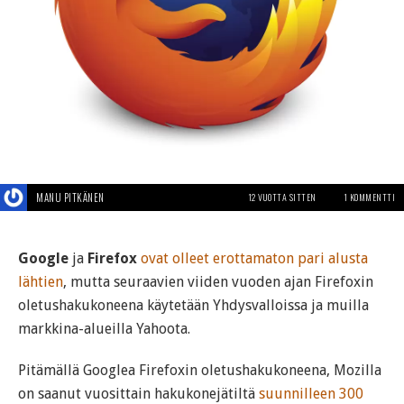
MANU PITKÄNEN
12 VUOTTA SITTEN
1 KOMMENTTI
Google
ja
Firefox
ovat olleet erottamaton pari alusta
lähtien
, mutta seuraavien viiden vuoden ajan Firefoxin
oletushakukoneena käytetään Yhdysvalloissa ja muilla
markkina-alueilla Yahoota.
Pitämällä Googlea Firefoxin oletushakukoneena, Mozilla
on saanut vuosittain hakukonejätiltä
suunnilleen 300