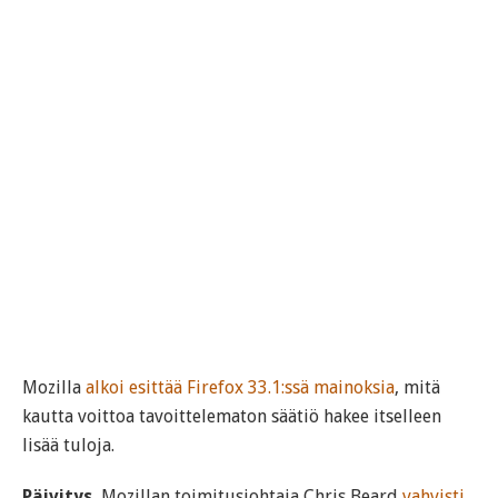
Mozilla
alkoi esittää Firefox 33.1:ssä mainoksia
, mitä
kautta voittoa tavoittelematon säätiö hakee itselleen
lisää tuloja.
Päivitys.
Mozillan toimitusjohtaja Chris Beard
vahvisti