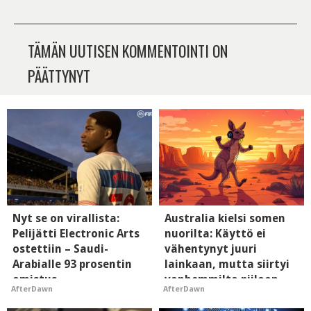
TÄMÄN UUTISEN KOMMENTOINTI ON
PÄÄTTYNYT
Nyt se on virallista:
Australia kielsi somen
Pelijätti Electronic Arts
nuorilta: Käyttö ei
ostettiin – Saudi-
vähentynyt juuri
Arabialle 93 prosentin
lainkaan, mutta siirtyi
omistus
vanhemmilta piiloon
AfterDawn
AfterDawn