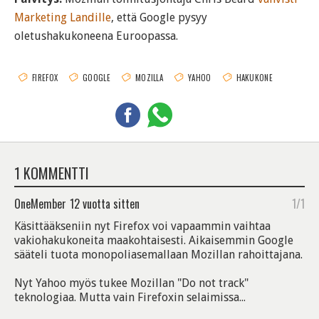
Marketing Landille
, että Google pysyy
oletushakukoneena Euroopassa.
FIREFOX
GOOGLE
MOZILLA
YAHOO
HAKUKONE
1 KOMMENTTI
OneMember
12 vuotta sitten
1/1
Käsittääkseniin nyt Firefox voi vapaammin vaihtaa
vakiohakukoneita maakohtaisesti. Aikaisemmin Google
sääteli tuota monopoliasemallaan Mozillan rahoittajana.
Nyt Yahoo myös tukee Mozillan "Do not track"
teknologiaa. Mutta vain Firefoxin selaimissa...