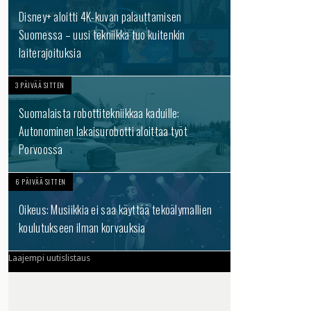
Disney+ aloitti 4K-kuvan palauttamisen
Suomessa – uusi tekniikka tuo kuitenkin
laiterajoituksia
3 PÄIVÄÄ SITTEN
Suomalaista robottitekniikkaa kaduille:
Autonominen lakaisurobotti aloittaa työt
Porvoossa
6 PÄIVÄÄ SITTEN
Oikeus: Musiikkia ei saa käyttää tekoälymallien
koulutukseen ilman korvauksia
Laajempi uutislistaus