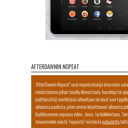
AFTERDAWNIN NOPEAT
"AfterDawnin Nopeat" ovat nopeita löytöjä Internetin syö
mielestämme jollain tavalla kiinnostavia, hauskoja tai aja
(välttämättä) merkittäviä aiheeltaan tai eivät sovi tyyp
aiheensa puolesta, joten emme kirjoittaneet aiheesta p
löydöksemme nopeana video-, kuva- tai linkkivirtana. Täm
toivommekin näistä "nopeista" nostoista
palautetta
teilt