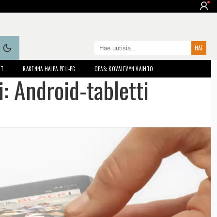
ET
RAKENNA HALPA PELI-PC
OPAS: KOVALEVYN VAIHTO
i: Android-tabletti