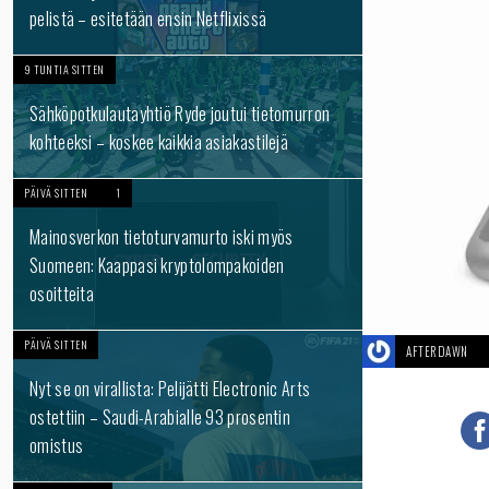
pelistä – esitetään ensin Netflixissä
9 TUNTIA SITTEN
Sähköpotkulautayhtiö Ryde joutui tietomurron
kohteeksi – koskee kaikkia asiakastilejä
PÄIVÄ SITTEN
1
Mainosverkon tietoturvamurto iski myös
Suomeen: Kaappasi kryptolompakoiden
osoitteita
PÄIVÄ SITTEN
AFTERDAWN
Nyt se on virallista: Pelijätti Electronic Arts
ostettiin – Saudi-Arabialle 93 prosentin
omistus