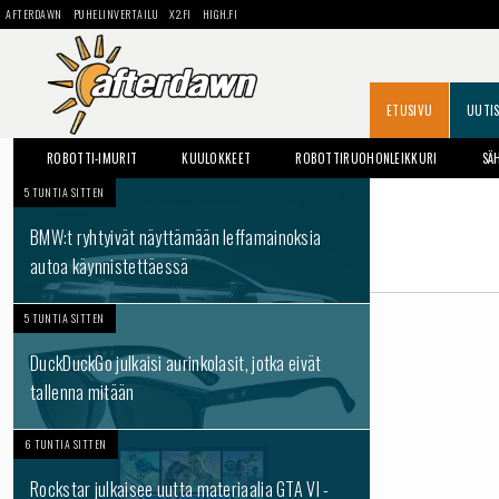
AFTERDAWN
PUHELINVERTAILU
X2.FI
HIGH.FI
ETUSIVU
UUTI
ROBOTTI-IMURIT
KUULOKKEET
ROBOTTIRUOHONLEIKKURI
SÄ
5 TUNTIA SITTEN
BMW:t ryhtyivät näyttämään leffamainoksia
autoa käynnistettäessä
5 TUNTIA SITTEN
DuckDuckGo julkaisi aurinkolasit, jotka eivät
tallenna mitään
6 TUNTIA SITTEN
Rockstar julkaisee uutta materiaalia GTA VI -