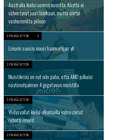
Australia kielsi somen nuorilta: Käyttö ei
vähentynyt juuri lainkaan, mutta siirtyi
vanhemmilta piiloon
3 PÄIVÄÄ SITTEN
3
Linuxin suosio nousi haamurajan yli
3 PÄIVÄÄ SITTEN
Muistikriisi on nyt niin paha, että AMD julkaisi
näytönohjaimen 4 gigatavun muistilla
3 PÄIVÄÄ SITTEN
Yhdysvallat kielsi ulkomailla valmistetut
robotti-imurit
3 PÄIVÄÄ SITTEN