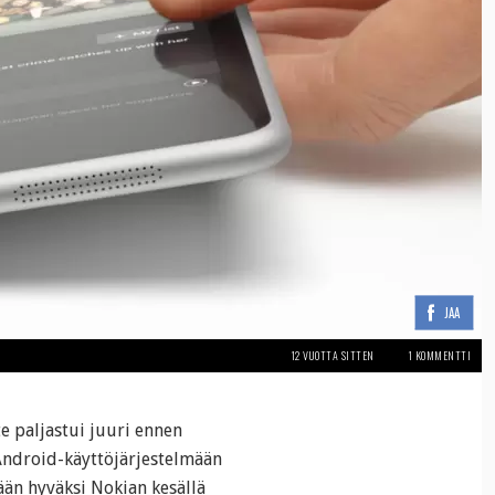
JAA
12 VUOTTA SITTEN
1 KOMMENTTI
e paljastui juuri ennen
 Android-käyttöjärjestelmään
tään hyväksi Nokian kesällä