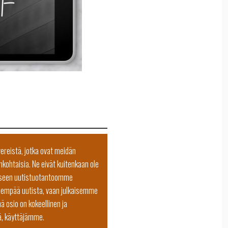
vereistä, jotka ovat meidän
nkohtaisia. Ne eivät kuitenkaan ole
illiseen uutistuotantoomme
idempää uutista, vaan julkaisemme
ä osio on kokeellinen ja
ä, käyttäjämme.