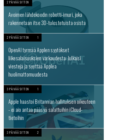
2 PÄIVÄÄ SITTEN
Avoimen lähdekoodin robotti-imuri, joka
rakennetaan itse 3D-tulostetuista osista
2 PÄIVÄÄ SITTEN
1
OpenAI tyrmää Applen syytökset
liikesalaisuuksien varkaudesta: Julkaisi
viestejä ja syyttää Applea
huolimattomuudesta
3 PÄIVÄÄ SITTEN
1
Apple haastoi Britannian hallituksen oikeuteen
- ei aio antaa pääsyä salattuihin iCloud-
tietoihin
3 PÄIVÄÄ SITTEN
2