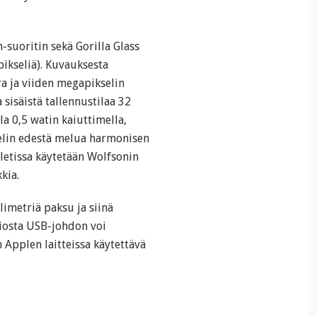
-suoritin sekä Gorilla Glass
ikseliä). Kuvauksesta
a ja viiden megapikselin
sisäistä tallennustilaa 32
a 0,5 watin kaiuttimella,
elin edestä melua harmonisen
bletissa käytetään Wolfsonin
kia.
limetriä paksu ja siinä
siosta USB-johdon voi
n Applen laitteissa käytettävä