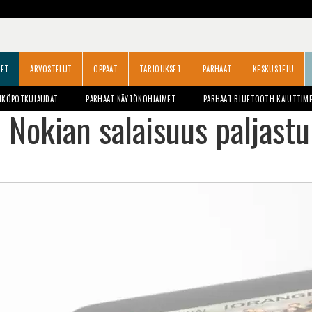
SET
ARVOSTELUT
OPPAAT
TARJOUKSET
PARHAAT
KESKUSTELU
HKÖPOTKULAUDAT
PARHAAT NÄYTÖNOHJAIMET
PARHAAT BLUETOOTH-KAIUTTIM
Nokian salaisuus paljastu