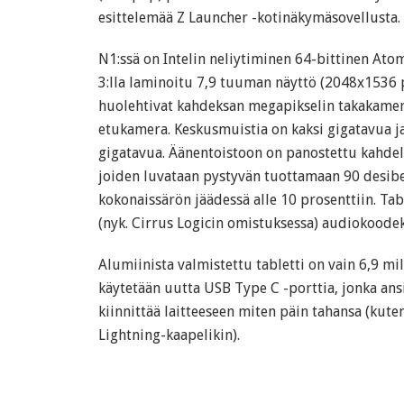
esittelemää Z Launcher -kotinäkymäsovellusta.
N1:ssä on Intelin neliytiminen 64-bittinen Atom
3:lla laminoitu 7,9 tuuman näyttö (2048x1536 p
huolehtivat kahdeksan megapikselin takakamer
etukamera. Keskusmuistia on kaksi gigatavua ja 
gigatavua. Äänentoistoon on panostettu kahdell
joiden luvataan pystyvän tuottamaan 90 desib
kokonaissärön jäädessä alle 10 prosenttiin. Ta
(nyk. Cirrus Logicin omistuksessa) audiokoodek
Alumiinista valmistettu tabletti on vain 6,9 mil
käytetään uutta USB Type C -porttia, jonka an
kiinnittää laitteeseen miten päin tahansa (kute
Lightning-kaapelikin).