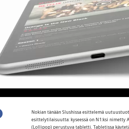
Nokian tänään Slushissa esittelemä uutuustuot
esittelytilaisuutta: kyseessä on N1:ksi nimetty
(Lollipop) perustuva tabletti. Tabletissa käyte