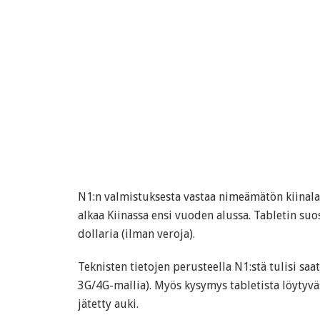
N1:n valmistuksesta vastaa nimeämätön kiinala
alkaa Kiinassa ensi vuoden alussa. Tabletin suo
dollaria (ilman veroja).
Teknisten tietojen perusteella N1:stä tulisi saat
3G/4G-mallia). Myös kysymys tabletista löytyv
jätetty auki.