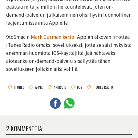
päättää mitä ja milloin he kuuntelevat, joten on-
demand-palvelun julkaiseminen olisi hyvin luonnollinen
laajentumissuunta Applelle.
9to5macin
Mark Gurman kertoi
Applen aikovan irrottaa
iTunes Radio omaksi sovellukseksi, jotta se saisi nykyistä
enemmän huomiota iOS-käyttäjiltä. Jää nähtäväksi
aiotaanko on-demand-palvelu sisällyttää tähän
sovellukseen jollakin aika välillä.
ITUNES
APPLE
ANDROID
IOS
ITUNES RADIO
2 KOMMENTTIA