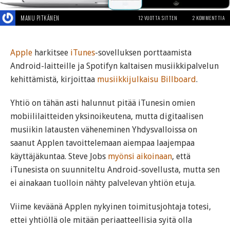
MANU PITKÄNEN
12 VUOTTA SITTEN
2 KOMMENTTIA
Apple
harkitsee
iTunes
-sovelluksen porttaamista
Android-laitteille ja Spotifyn kaltaisen musiikkipalvelun
kehittämistä, kirjoittaa
musiikkijulkaisu Billboard
.
Yhtiö on tähän asti halunnut pitää iTunesin omien
mobiililaitteiden yksinoikeutena, mutta digitaalisen
musiikin latausten väheneminen Yhdysvalloissa on
saanut Applen tavoittelemaan aiempaa laajempaa
käyttäjäkuntaa. Steve Jobs
myönsi aikoinaan
, että
iTunesista on suunniteltu Android-sovellusta, mutta sen
ei ainakaan tuolloin nähty palvelevan yhtiön etuja.
Viime keväänä Applen nykyinen toimitusjohtaja totesi,
ettei yhtiöllä ole mitään periaatteellisia syitä olla