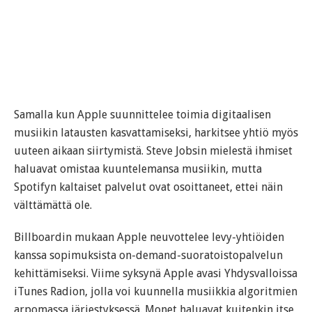
Samalla kun Apple suunnittelee toimia digitaalisen
musiikin latausten kasvattamiseksi, harkitsee yhtiö myös
uuteen aikaan siirtymistä. Steve Jobsin mielestä ihmiset
haluavat omistaa kuuntelemansa musiikin, mutta
Spotifyn kaltaiset palvelut ovat osoittaneet, ettei näin
välttämättä ole.
Billboardin mukaan Apple neuvottelee levy-yhtiöiden
kanssa sopimuksista on-demand-suoratoistopalvelun
kehittämiseksi. Viime syksynä Apple avasi Yhdysvalloissa
iTunes Radion, jolla voi kuunnella musiikkia algoritmien
arpomassa järjestyksessä. Monet haluavat kuitenkin itse