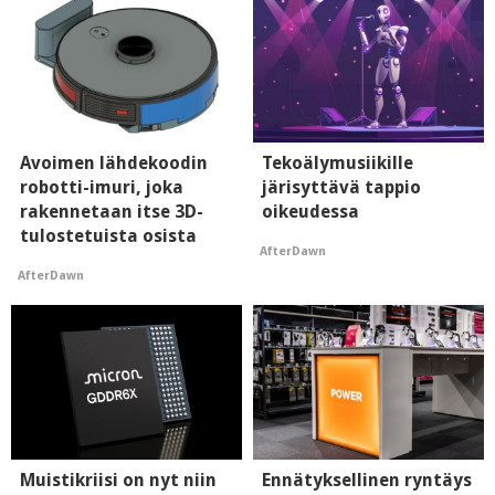
Avoimen lähdekoodin
Tekoälymusiikille
robotti-imuri, joka
järisyttävä tappio
rakennetaan itse 3D-
oikeudessa
tulostetuista osista
AfterDawn
AfterDawn
Muistikriisi on nyt niin
Ennätyksellinen ryntäys