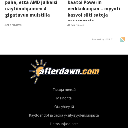
paha, että AMD julkaisi
kaatoi Powerin
näytönohjaimen 4
verkkokaupan – myynti
gigatavun muistilla
kasvoi silti satoja
prosentteja
AfterDawn
AfterDawn
Powered by HIGH.FI
Tietoja meistä
Mainonta
Ota yhteyttä
Käyttöehdot ja tietoa yksityisyydensuojasta
Tietosuojaseloste