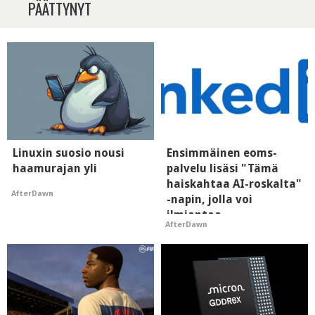
PÄÄTTYNYT
Linuxin suosio nousi
Ensimmäinen eoms-
haamurajan yli
palvelu lisäsi "Tämä
haiskahtaa AI-roskalta"
AfterDawn
-napin, jolla voi
ilmiantaa
AfterDawn
tekoälytauhkan