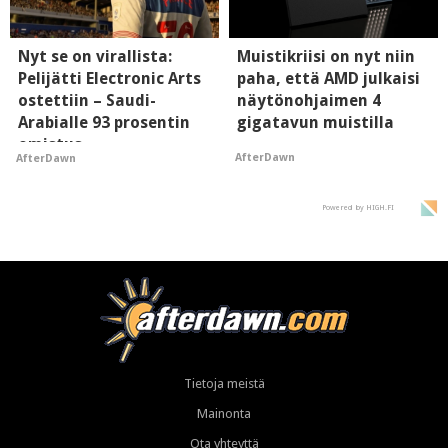
Nyt se on virallista:
Muistikriisi on nyt niin
Pelijätti Electronic Arts
paha, että AMD julkaisi
ostettiin – Saudi-
näytönohjaimen 4
Arabialle 93 prosentin
gigatavun muistilla
omistus
AfterDawn
AfterDawn
Powered by HIGH.FI
Tietoja meistä
Mainonta
Ota yhteyttä