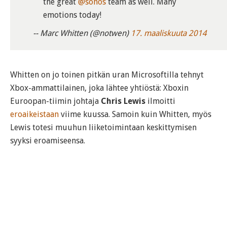
the great
@sonos
team as well. Many
emotions today!
-- Marc Whitten (@notwen)
17. maaliskuuta 2014
Whitten on jo toinen pitkän uran Microsoftilla tehnyt
Xbox-ammattilainen, joka lähtee yhtiöstä: Xboxin
Euroopan-tiimin johtaja
Chris Lewis
ilmoitti
eroaikeistaan
viime kuussa. Samoin kuin Whitten, myös
Lewis totesi muuhun liiketoimintaan keskittymisen
syyksi eroamiseensa.