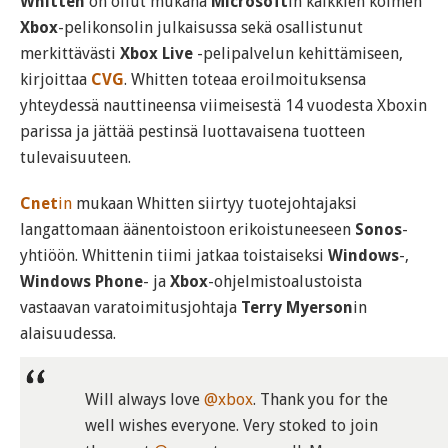
Whitten
on ollut mukana
Microsoft
in kaikkien kolmen
Xbox
-pelikonsolin julkaisussa sekä osallistunut
merkittävästi
Xbox Live
-pelipalvelun kehittämiseen,
kirjoittaa
CVG
. Whitten toteaa eroilmoituksensa
yhteydessä nauttineensa viimeisestä 14 vuodesta Xboxin
parissa ja jättää pestinsä luottavaisena tuotteen
tulevaisuuteen.
Cnet
in
mukaan Whitten siirtyy tuotejohtajaksi
langattomaan äänentoistoon erikoistuneeseen
Sonos
-
yhtiöön. Whittenin tiimi jatkaa toistaiseksi
Windows
-,
Windows Phone
- ja
Xbox
-ohjelmistoalustoista
vastaavan varatoimitusjohtaja
Terry Myerson
in
alaisuudessa.
Will always love
@xbox
. Thank you for the
well wishes everyone. Very stoked to join