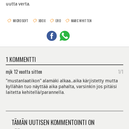
uutta verta.
MICROSOFT
XBOX
ERO
MARC WHITTEN
1 KOMMENTTI
mjk
12 vuotta sitten
1/1
"mustanlaatikon" alamäki alkaa...aika kärjistetty mutta
kyllähän tuo näyttää aika pahalta, varsinkin jos pitäisi
laitetta kehitellä/parannella.
TÄMÄN UUTISEN KOMMENTOINTI ON