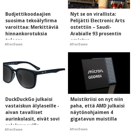
Budjettikoodaajien
Nyt se on virallista:
suosima tekoälyfirma
Pelijätti Electronic Arts
varoittaa: Merkittäviä
ostettiin – Saudi-
hinnankorotuksia
Arabialle 93 prosentin
tulossa
omistus
AfterDawn
AfterDawn
DuckDuckGo julkaisi
Muistikriisi on nyt niin
vastaiskun älylaseille -
paha, että AMD julkaisi
aivan tavalliset
näytönohjaimen 4
aurinkolasit, eivät sovi
gigatavun muistilla
salakuvaaville
AfterDawn
AfterDawn
hyypiöille