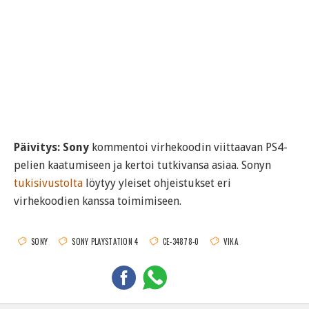
Päivitys:
Sony
kommentoi virhekoodin viittaavan PS4-
pelien kaatumiseen ja kertoi tutkivansa asiaa. Sonyn
tukisivustolta
löytyy yleiset ohjeistukset eri
virhekoodien kanssa toimimiseen.
SONY
SONY PLAYSTATION 4
CE-34878-0
VIKA