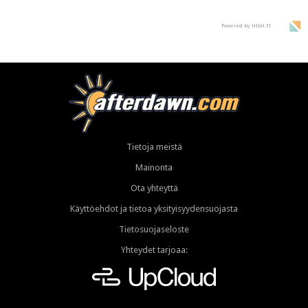
Powered by HIGH.FI
Tietoja meistä
Mainonta
Ota yhteyttä
Käyttöehdot ja tietoa yksityisyydensuojasta
Tietosuojaseloste
Yhteydet tarjoaa: