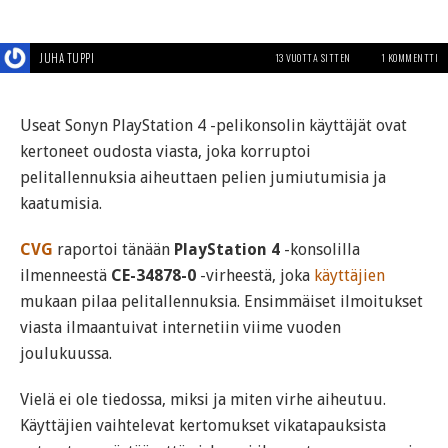
JUHA TUPPI
13 VUOTTA SITTEN
1 KOMMENTTI
Useat Sonyn PlayStation 4 -pelikonsolin käyttäjät ovat
kertoneet oudosta viasta, joka korruptoi
pelitallennuksia aiheuttaen pelien jumiutumisia ja
kaatumisia.
CVG
raportoi tänään
PlayStation 4
-konsolilla
ilmenneestä
CE-34878-0
-virheestä, joka
käyttäjien
mukaan pilaa pelitallennuksia. Ensimmäiset ilmoitukset
viasta ilmaantuivat internetiin viime vuoden
joulukuussa.
Vielä ei ole tiedossa, miksi ja miten virhe aiheutuu.
Käyttäjien vaihtelevat kertomukset vikatapauksista