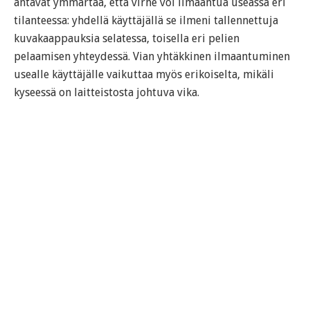
antavat ymmärtää, että virhe voi ilmaantua useassa eri
tilanteessa: yhdellä käyttäjällä se ilmeni tallennettuja
kuvakaappauksia selatessa, toisella eri pelien
pelaamisen yhteydessä. Vian yhtäkkinen ilmaantuminen
usealle käyttäjälle vaikuttaa myös erikoiselta, mikäli
kyseessä on laitteistosta johtuva vika.