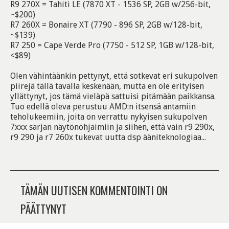
R9 270X = Tahiti LE (7870 XT - 1536 SP, 2GB w/256-bit,
~$200)
R7 260X = Bonaire XT (7790 - 896 SP, 2GB w/128-bit,
~$139)
R7 250 = Cape Verde Pro (7750 - 512 SP, 1GB w/128-bit,
<$89)
Olen vähintäänkin pettynyt, että sotkevat eri sukupolven
piirejä tällä tavalla keskenään, mutta en ole erityisen
yllättynyt, jos tämä vieläpä sattuisi pitämään paikkansa.
Tuo edellä oleva perustuu AMD:n itsensä antamiin
teholukeemiin, joita on verrattu nykyisen sukupolven
7xxx sarjan näytönohjaimiin ja siihen, että vain r9 290x,
r9 290 ja r7 260x tukevat uutta dsp ääniteknologiaa...
TÄMÄN UUTISEN KOMMENTOINTI ON
PÄÄTTYNYT