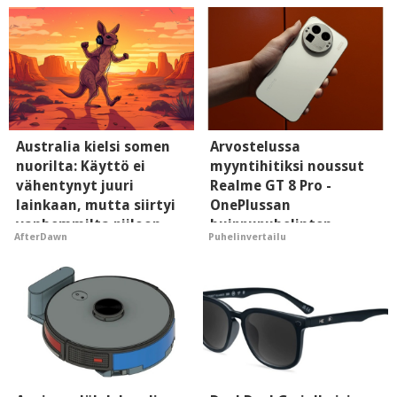
Australia kielsi somen
Arvostelussa
nuorilta: Käyttö ei
myyntihitiksi noussut
vähentynyt juuri
Realme GT 8 Pro -
lainkaan, mutta siirtyi
OnePlussan
vanhemmilta piiloon
huippupuhelinten
AfterDawn
Puhelinvertailu
"perillinen"