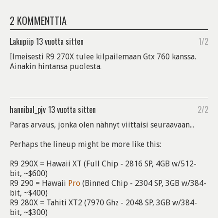
2 KOMMENTTIA
Lakupiip
13 vuotta sitten
1/2
Ilmeisesti R9 270X tulee kilpailemaan Gtx 760 kanssa.
Ainakin hintansa puolesta.
hannibal_pjv
13 vuotta sitten
2/2
Paras arvaus, jonka olen nähnyt viittaisi seuraavaan...
Perhaps the lineup might be more like this:
R9 290X = Hawaii XT (Full Chip - 2816 SP, 4GB w/512-
bit, ~$600)
R9 290 = Hawaii
Pro
(Binned Chip - 2304 SP, 3GB w/384-
bit, ~$400)
R9 280X = Tahiti XT2 (7970 Ghz - 2048 SP, 3GB w/384-
bit, ~$300)