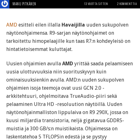
MANU PITKÄNEN
13 VUOTTA SITTEN
2 KOMMENTTIA
AMD
esitteli eilen illalla
Havaijilla
uuden sukupolven
näytönohjaimensa. R9-sarjan näytönohjaimet on
tarkoitettu himopelaajille kun taas R7:n kohdeyleisö on
hintatietoisemmat kuluttajat.
Uusien ohjaimien avulla
AMD
yrittää saada pelaamiseen
uusia ulottuvuuksia niin suorituskyvyn kuin
ominaisuuksienkin avulla. AMD:n uuden sukupolven
ohjaimien isoja teemoja ovat uusi GCN 2.0 -
arkkitehtuuri, ohjelmoitava TrueAudio-piiri sekä
pelaaminen Ultra HD -resoluution näytöillä. Uuden
näytönohjainmalliston lippulaiva on R9 290X, jossa on
kuusi miljardia transistoria, neljä gigatavua GDDR5-
muistia ja 300 GB/s:n muistikaista. Ohjaimessa on
laskentatehoa 5 TFLOPSin edestä ja se pystyy