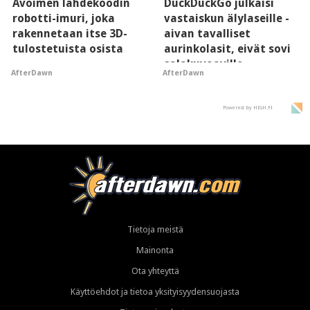
Avoimen lähdekoodin
DuckDuckGo julkaisi
robotti-imuri, joka
vastaiskun älylaseille -
rakennetaan itse 3D-
aivan tavalliset
tulostetuista osista
aurinkolasit, eivät sovi
salakuvaaville
AfterDawn
AfterDawn
hyypiöille
Powered by HIGH.FI
Tietoja meistä
Mainonta
Ota yhteyttä
Käyttöehdot ja tietoa yksityisyydensuojasta