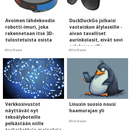
Avoimen lähdekoodin
DuckDuckGo julkaisi
robotti-imuri, joka
vastaiskun älylaseille -
rakennetaan itse 3D-
aivan tavalliset
tulostetuista osista
aurinkolasit, eivät sovi
salakuvaaville
AfterDawn
AfterDawn
hyypiöille
Verkkosivustot
Linuxin suosio nousi
näyttävät nyt
haamurajan yli
tekoälyboteille
AfterDawn
pelkästään niille
tarkoitettuja mainoksia