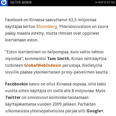
VALTTERI AHONEN
14 VUOTTA SITTEN
Facebook on Kiinassa saavuttanut 63,5 miljoonaa
käyttäjää kertoo
Bloomberg
. Yhteisösivustoon on suora
pääsy maasta estetty, mutta ihmiset ovat oppineet
kiertämään eston.
"Eston kiertäminen on helpompaa, kuin valtio tahtoo
myöntää", kommentoi
Tom Smith
, Kiinan nettikäyttöä
tutkineen
GlobalWebIndexin
perustaja. Kielletyillä
sivuille pääsee yksinkertaisen proxy-palvelimen kautta.
Facebookin
kasvu on ollut Kiinassa nopeaa, sillä kaksi
vuotta sitten käyttäjiä oli siellä alle 8 miljoonaa. Myös
Twitter
on onnistunut kolminkertaistamaan
käyttäjäkantansa vuoden 2009 jälkeen. Parhaiten
ulkomaisista yhteisöpalveluista pärjää silti
Google+
,