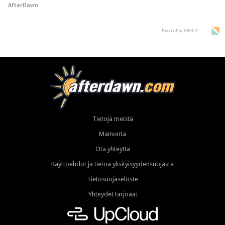
AfterDawn
- vaikuttaa tekoälyn
mielikuvaan brändistä
Powered by HIGH.FI
Tietoja meistä
Mainonta
Ota yhteyttä
Käyttöehdot ja tietoa yksityisyydensuojasta
Tietosuojaseloste
Yhteydet tarjoaa: