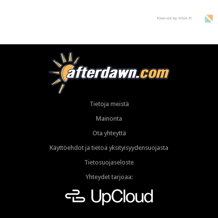
Powered by HIGH.FI
Tietoja meistä
Mainonta
Ota yhteyttä
Käyttöehdot ja tietoa yksityisyydensuojasta
Tietosuojaseloste
Yhteydet tarjoaa: