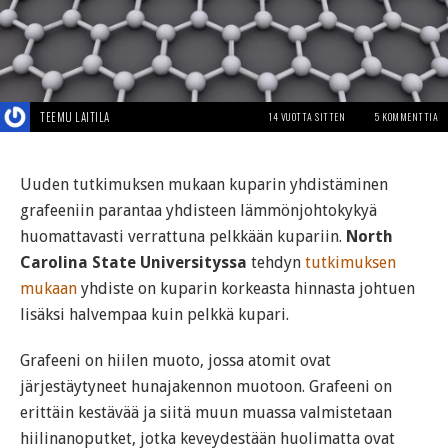
TEEMU LAITILA
14 VUOTTA SITTEN
5 KOMMENTTIA
Uuden tutkimuksen mukaan kuparin yhdistäminen
grafeeniin parantaa yhdisteen lämmönjohtokykyä
huomattavasti verrattuna pelkkään kupariin.
North
Carolina State Universityssa
tehdyn
tutkimuksen
mukaan
yhdiste on kuparin korkeasta hinnasta johtuen
lisäksi halvempaa kuin pelkkä kupari.
Grafeeni on hiilen muoto, jossa atomit ovat
järjestäytyneet hunajakennon muotoon. Grafeeni on
erittäin kestävää ja siitä muun muassa valmistetaan
hiilinanoputket, jotka keveydestään huolimatta ovat