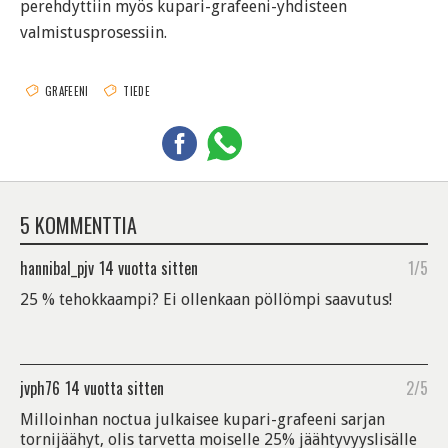
perehdyttiin myös kupari-grafeeni-yhdisteen
valmistusprosessiin.
GRAFEENI
TIEDE
5 KOMMENTTIA
hannibal_pjv
14 vuotta sitten
1/5
25 % tehokkaampi? Ei ollenkaan pöllömpi saavutus!
jvph76
14 vuotta sitten
2/5
Milloinhan noctua julkaisee kupari-grafeeni sarjan
tornijäähyt, olis tarvetta moiselle 25% jäähtyvyyslisälle