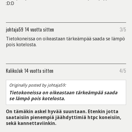
:D:D
johtaja59
14 vuotta sitten
3/5
Tietokoneissa on oikeastaan tärkeämpää saada se lämpö
pois kotelosta.
KalikoJak
14 vuotta sitten
4/5
Originally posted by johtaja59:
Tietokoneissa on oikeastaan tärkeämpää saada
se lämpö pois kotelosta.
On tämäkin askel hyvää suuntaan. Etenkin jotta
saataisiin pienempiä jäähdyttimiä htpc koneisiin,
sekä kannettaviinkin.