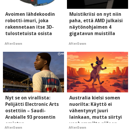
Avoimen lähdekoodin
Muistikriisi on nyt niin
robotti-imuri, joka
paha, että AMD julkaisi
rakennetaan itse 3D-
näytönohjaimen 4
tulostetuista osista
gigatavun muistilla
AfterDawn
AfterDawn
Nyt se on virallista:
Australia kielsi somen
Pelijätti Electronic Arts
nuorilta: Käyttö ei
ostettiin – Saudi-
vähentynyt juuri
Arabialle 93 prosentin
lainkaan, mutta siirtyi
omistus
vanhemmilta piiloon
AfterDawn
AfterDawn