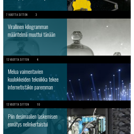
7 VUOTTA SITTEN
3
Virallinen kilogramman
määritelmä muuttui tänään
13 VUOTTA SITTEN
4
Melua vaimentavien
kuulokkeiden tekniikka tekee
internetistäkin paremman
13 VUOTTA SITTEN
10
Piin desimaalien laskemisen
ennätys nelinkertaistui