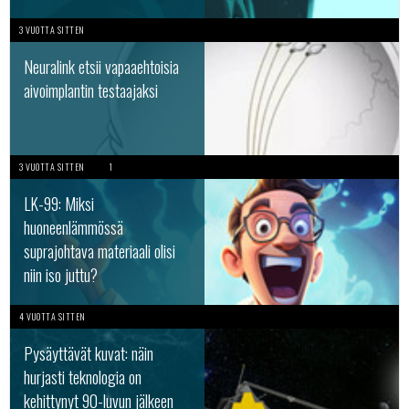
3 VUOTTA SITTEN
Neuralink etsii vapaaehtoisia
aivoimplantin testaajaksi
3 VUOTTA SITTEN
1
LK-99: Miksi
huoneenlämmössä
suprajohtava materiaali olisi
niin iso juttu?
4 VUOTTA SITTEN
Pysäyttävät kuvat: näin
hurjasti teknologia on
kehittynyt 90-luvun jälkeen