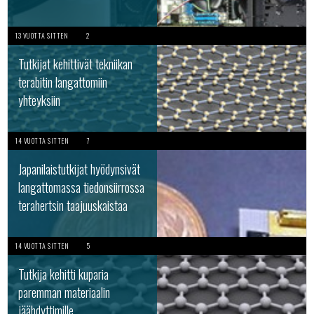
13 VUOTTA SITTEN
2
Tutkijat kehittivät tekniikan
terabitin langattomiin
yhteyksiin
14 VUOTTA SITTEN
7
Japanilaistutkijat hyödynsivät
langattomassa tiedonsiirrossa
terahertsin taajuuskaistaa
14 VUOTTA SITTEN
5
Tutkija kehitti kuparia
paremman materiaalin
jäähdyttimille