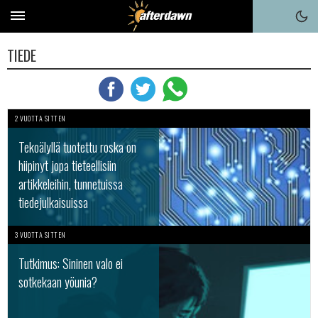
TIEDE
2 VUOTTA SITTEN
Tekoälyllä tuotettu roska on
hiipinyt jopa tieteellisiin
artikkeleihin, tunnetuissa
tiedejulkaisuissa
3 VUOTTA SITTEN
Tutkimus: Sininen valo ei
sotkekaan yöunia?