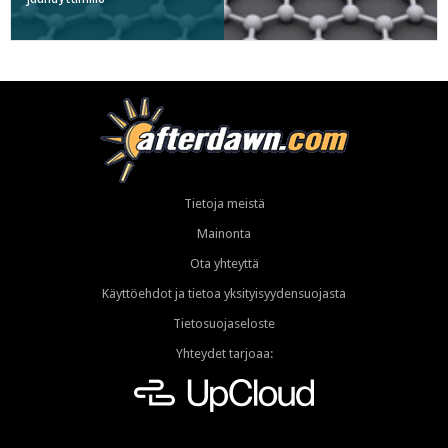
Tietoja meistä
Mainonta
Ota yhteyttä
Käyttöehdot ja tietoa yksityisyydensuojasta
Tietosuojaseloste
Yhteydet tarjoaa: