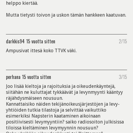
helppo kiertää.
Mutta tietysti toivon ja uskon tämän hankkeen kaatuvan.
darkkis94
15 vuotta sitten
2/15
Ampusivat ittesä koko TTVK väki.
perhana
15 vuotta sitten
3/15
Joo lisää kieltoja ja rajoituksia ja oikeudenkäyntejä,
siitähän ne kuluttajat tykkäävät ja levynmyynti kääntyy
räjähdysmäiseen nousuun.
Kannattaisiko näiden tekijänoikeusjärjestöjen ja levy-
yhtiöiden tutkia tilastoja ja selvittää vaikuttiko
esimerkiksi Napsterin kaataminen aikoinaan
positiivisesti levymyyntiin? saiko radiosoiton julkisissa
tiloissa kieltäminen levymyynnin nousuun?