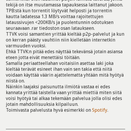
tekijä on itse muutamassa tapauksessa laittanut jakoon.
TPB:stä kun torrentit löytyvät helposti ja torrentin
kautta ladatessa 1.3 MB/s voittaa rajoitettujen
lataussivujen <200KB/s ja puolentunnin odotuksen
seuraavaan .rar tiedoston osan lataukseen.
TTVK voisi samantien yrittää kieltää p2p-palvelut ja kun
on kerran päästy vauhtiin niin kielletään internetkin
varmuuden vuoksi.
Ehkä TTVK:n pitää edes näyttää tekevänsä jotain asiansa
eteen jotta eivät menettäisi töitään.
Samalla periaatteellahan voitaisiin asettaa laki joka
kieltää terävät esineet ihan vain sen takia että niitä
voidaan käyttää väärin ajattelematta yhtään mitä hyötyä
niistä on.
Näinkin laajaksi paisunutta ilmiötä vastaa ei edes
kannata yrittää taistella vaan yrittää miettiä miten siitä
voisi hyötyä tai alkaa tekemään palvelua jolla olisi edes
jotain mahdollisuuksia kilpailuun.
Toimivasta palvelusta hyvä esimerkki on
Spotify
.