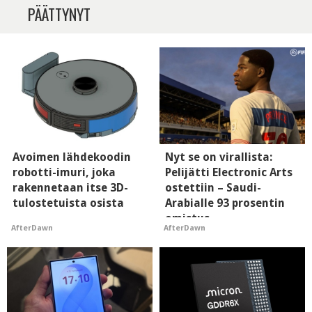
PÄÄTTYNYT
Avoimen lähdekoodin
Nyt se on virallista:
robotti-imuri, joka
Pelijätti Electronic Arts
rakennetaan itse 3D-
ostettiin – Saudi-
tulostetuista osista
Arabialle 93 prosentin
omistus
AfterDawn
AfterDawn