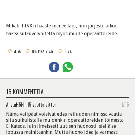
Mikäli TTVK:n haaste menee läpi, niin järjestö aikoo
hakea sulkuvelvoitetta myös muille operaattoreille.
ELISA
THE PIRATE BAY
TTVK
15 KOMMENTTIA
ArttuH5N1
15 vuotta sitten
1/15
Nämä vatipäät voisivat edes reiluuden nimissä vaatia
sitä sulkulistalle muidenkin operaattoreiden toimesta.
E: Katsos, luin ilmeisesti uutisen huonosti, siellä se
lopussa mainitaankin. Mutta huono idea ja varmasti