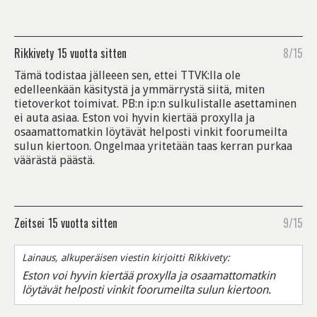
Rikkivety
15 vuotta sitten
8/15
Tämä todistaa jälleeen sen, ettei TTVK:lla ole
edelleenkään käsitystä ja ymmärrystä siitä, miten
tietoverkot toimivat. PB:n ip:n sulkulistalle asettaminen
ei auta asiaa. Eston voi hyvin kiertää proxylla ja
osaamattomatkin löytävät helposti vinkit foorumeilta
sulun kiertoon. Ongelmaa yritetään taas kerran purkaa
väärästä päästä.
Zeitsei
15 vuotta sitten
9/15
Lainaus, alkuperäisen viestin kirjoitti Rikkivety:
Eston voi hyvin kiertää proxylla ja osaamattomatkin
löytävät helposti vinkit foorumeilta sulun kiertoon.