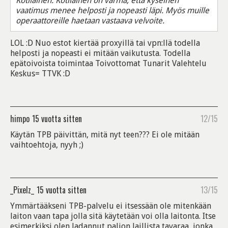
Kotilainen. Kotilainen on varma, että kyseinen
vaatimus menee helposti ja nopeasti läpi. Myös muille
operaattoreille haetaan vastaava velvoite.
LOL :D Nuo estot kiertää proxyillä tai vpn:llä todella
helposti ja nopeasti ei mitään vaikutusta. Todella
epätoivoista toimintaa Toivottomat Tunarit Valehtelu
Keskus= TTVK :D
himpo
15 vuotta sitten
12/15
Käytän TPB päivittän, mitä nyt teen??? Ei ole mitään
vaihtoehtoja, nyyh ;)
_Pixelz_
15 vuotta sitten
13/15
Ymmärtääkseni TPB-palvelu ei itsessään ole mitenkään
laiton vaan tapa jolla sitä käytetään voi olla laitonta. Itse
esimerkiksi olen ladannut paljon laillista tavaraa, jonka