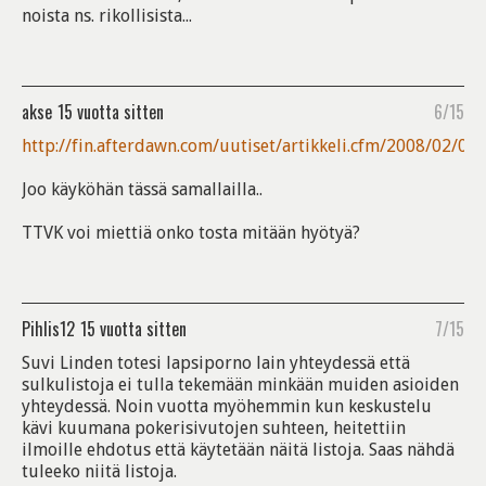
noista ns. rikollisista...
akse
15 vuotta sitten
6/15
http://fin.afterdawn.com/uutiset/artikkeli.cfm/2008/02/06
Joo käyköhän tässä samallailla..
TTVK voi miettiä onko tosta mitään hyötyä?
Pihlis12
15 vuotta sitten
7/15
Suvi Linden totesi lapsiporno lain yhteydessä että
sulkulistoja ei tulla tekemään minkään muiden asioiden
yhteydessä. Noin vuotta myöhemmin kun keskustelu
kävi kuumana pokerisivutojen suhteen, heitettiin
ilmoille ehdotus että käytetään näitä listoja. Saas nähdä
tuleeko niitä listoja.