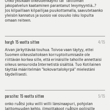
Onko yksikään oikeudenkäynti tai "laittoman"
jakopalvelun kaataminen parantanut levymyyntiä...?
Jos kilpaillaan kilpailijaa puukottamalla, saavutetaanko
yleisön kannatus ja suosio vai osuuko isku lopulta
omaan reiteen.
horgh
15 vuotta sitten
4/15
Aivan järkyttävää touhua. Toivoa vaan täytyy, ettei
Suomen oikeuslaitoksen korruptoitumisaste ole
riittävän korkea sille, että erinäisille tahoille annettaisi
oikeus sensuroida Internetistä sisältöä. Tuo Kotilainen
täyttää määritelmän "kokovartalokyrpä" mielestäni
täydellisesti.
parazitez
15 vuotta sitten
5/15
onko ruåtsi joku willi willi länsinaapuri, pohjolan
laittomuuden kehto, ilmoittakoot ruåtsin poliisille