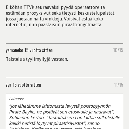
Eiköhän TTVK seuraavaksi pyydä operaattoreita
estämään proxy-sivut sekä tietysti keskustelupalstat,
jossa jaetaan näitä vinkkejä. Voisivat estää koko
internetin, niin päästäisiin piraattiongelmasta.
yamaneko
15 vuotta sitten
10/15
Taistelua tyylimyllyjä vastaan.
zya
15 vuotta sitten
11/15
Lainaus:
”Jos lähetämme laittomasta levystä poistopyynnön
Pirate Baylle, he pistävät sen etusivulle ja nauravat”,
Kotilainen kertoo. "Tarkoituksena on laittaa sulkulistalle
kaikki netistä löytyvät piraattisivustot", sanoo