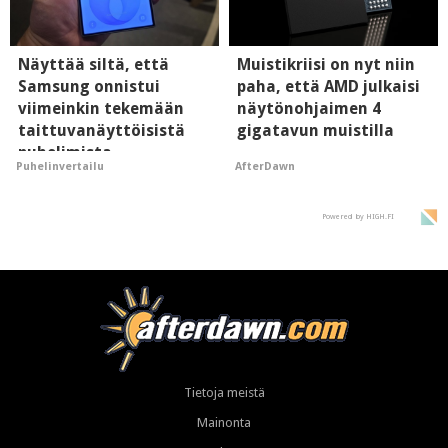
Näyttää siltä, että
Muistikriisi on nyt niin
Samsung onnistui
paha, että AMD julkaisi
viimeinkin tekemään
näytönohjaimen 4
taittuvanäyttöisistä
gigatavun muistilla
puhelimista
AfterDawn
Puhelinvertailu
supersuosittuja
Powered by HIGH.FI
Tietoja meistä
Mainonta