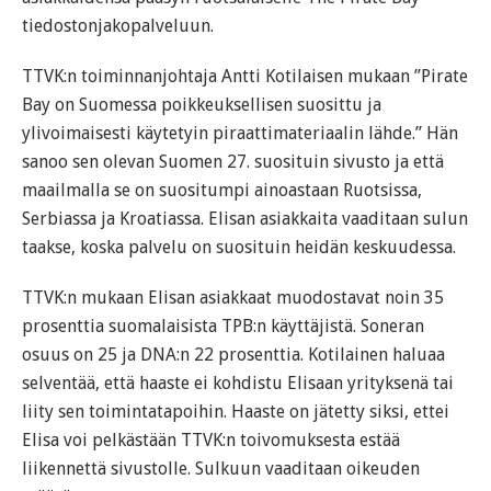
tiedostonjakopalveluun.
TTVK:n toiminnanjohtaja Antti Kotilaisen mukaan ”Pirate
Bay on Suomessa poikkeuksellisen suosittu ja
ylivoimaisesti käytetyin piraattimateriaalin lähde.” Hän
sanoo sen olevan Suomen 27. suosituin sivusto ja että
maailmalla se on suositumpi ainoastaan Ruotsissa,
Serbiassa ja Kroatiassa. Elisan asiakkaita vaaditaan sulun
taakse, koska palvelu on suosituin heidän keskuudessa.
TTVK:n mukaan Elisan asiakkaat muodostavat noin 35
prosenttia suomalaisista TPB:n käyttäjistä. Soneran
osuus on 25 ja DNA:n 22 prosenttia. Kotilainen haluaa
selventää, että haaste ei kohdistu Elisaan yrityksenä tai
liity sen toimintatapoihin. Haaste on jätetty siksi, ettei
Elisa voi pelkästään TTVK:n toivomuksesta estää
liikennettä sivustolle. Sulkuun vaaditaan oikeuden