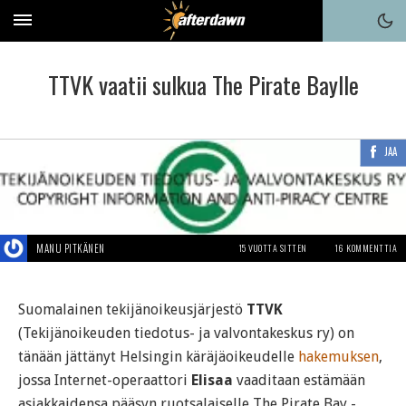
TTVK vaatii sulkua The Pirate Baylle
JAA
MANU PITKÄNEN
15 VUOTTA SITTEN
16 KOMMENTTIA
Suomalainen tekijänoikeusjärjestö
TTVK
(Tekijänoikeuden tiedotus- ja valvontakeskus ry) on
tänään jättänyt Helsingin käräjäoikeudelle
hakemuksen
,
jossa Internet-operaattori
Elisaa
vaaditaan estämään
asiakkaidensa pääsyn ruotsalaiselle The Pirate Bay -