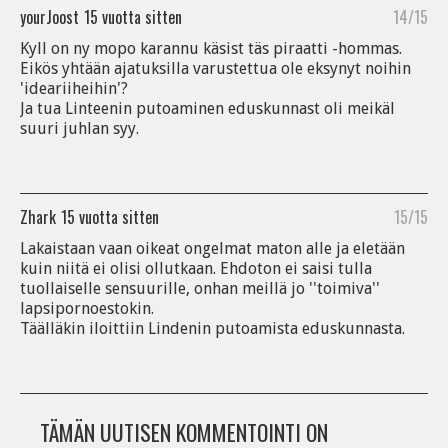
yourJoost
15 vuotta sitten
14/15
Kyll on ny mopo karannu käsist täs piraatti -hommas.
Eikös yhtään ajatuksilla varustettua ole eksynyt noihin
'ideariiheihin'?
Ja tua Linteenin putoaminen eduskunnast oli meikäl
suuri juhlan syy.
Zhark
15 vuotta sitten
15/15
Lakaistaan vaan oikeat ongelmat maton alle ja eletään
kuin niitä ei olisi ollutkaan. Ehdoton ei saisi tulla
tuollaiselle sensuurille, onhan meillä jo ''toimiva''
lapsipornoestokin.
Täälläkin iloittiin Lindenin putoamista eduskunnasta.
TÄMÄN UUTISEN KOMMENTOINTI ON