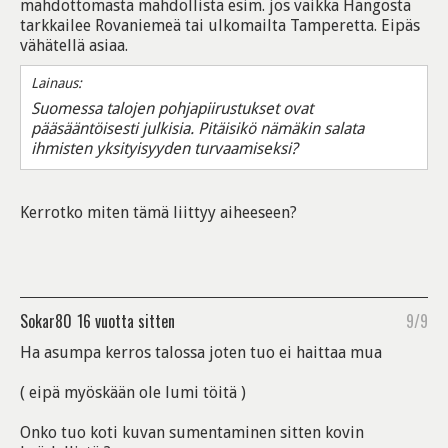
mahdottomasta mahdollista esim. jos vaikka Hangosta
tarkkailee Rovaniemeä tai ulkomailta Tamperetta. Eipäs
vähätellä asiaa.
Lainaus:
Suomessa talojen pohjapiirustukset ovat
pääsääntöisesti julkisia. Pitäisikö nämäkin salata
ihmisten yksityisyyden turvaamiseksi?
Kerrotko miten tämä liittyy aiheeseen?
Sokar80
16 vuotta sitten
9/9
Ha asumpa kerros talossa joten tuo ei haittaa mua
( eipä myöskään ole lumi töitä )
Onko tuo koti kuvan sumentaminen sitten kovin