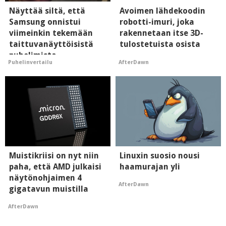
Näyttää siltä, että
Avoimen lähdekoodin
Samsung onnistui
robotti-imuri, joka
viimeinkin tekemään
rakennetaan itse 3D-
taittuvanäyttöisistä
tulostetuista osista
puhelimista
AfterDawn
Puhelinvertailu
supersuosittuja
Muistikriisi on nyt niin
Linuxin suosio nousi
paha, että AMD julkaisi
haamurajan yli
näytönohjaimen 4
AfterDawn
gigatavun muistilla
AfterDawn