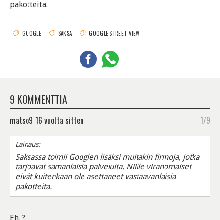
pakotteita.
GOOGLE
SAKSA
GOOGLE STREET VIEW
9 KOMMENTTIA
matso9
16 vuotta sitten
1/9
Lainaus:
Saksassa toimii Googlen lisäksi muitakin firmoja, jotka
tarjoavat samanlaisia palveluita. Niille viranomaiset
eivät kuitenkaan ole asettaneet vastaavanlaisia
pakotteita.
Eh..?