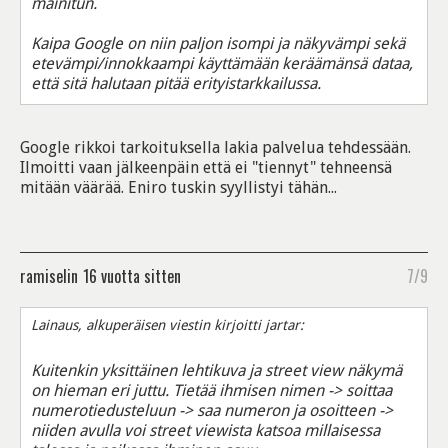
mainitun.
Kaipa Google on niin paljon isompi ja näkyvämpi sekä
etevämpi/innokkaampi käyttämään keräämänsä dataa,
että sitä halutaan pitää erityistarkkailussa.
Google rikkoi tarkoituksella lakia palvelua tehdessään.
Ilmoitti vaan jälkeenpäin että ei "tiennyt" tehneensä
mitään väärää. Eniro tuskin syyllistyi tähän...
ramiselin
16 vuotta sitten
7/9
Lainaus, alkuperäisen viestin kirjoitti jartar:
Kuitenkin yksittäinen lehtikuva ja street view näkymä
on hieman eri juttu. Tietää ihmisen nimen -> soittaa
numerotiedusteluun -> saa numeron ja osoitteen ->
niiden avulla voi street viewista katsoa millaisessa