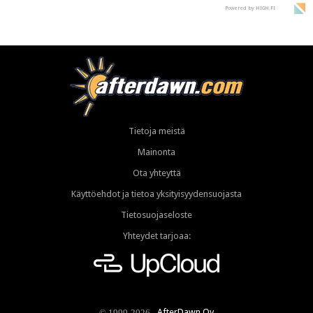
Powered by HIGH.FI
Tietoja meistä
Mainonta
Ota yhteyttä
Käyttöehdot ja tietoa yksityisyydensuojasta
Tietosuojaseloste
Yhteydet tarjoaa:
AfterDawn Oy
© 1999-2026