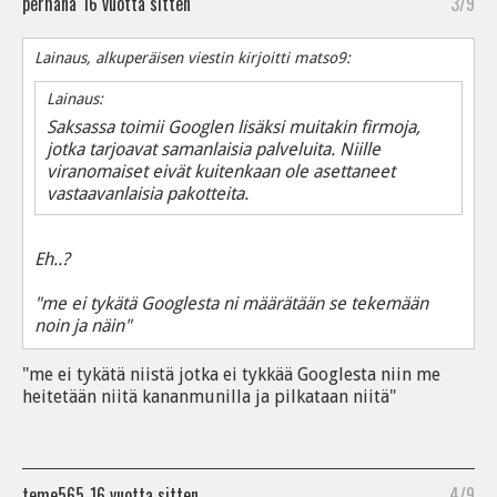
perhana
16 vuotta sitten
3/9
Lainaus, alkuperäisen viestin kirjoitti matso9:
Lainaus:
Saksassa toimii Googlen lisäksi muitakin firmoja,
jotka tarjoavat samanlaisia palveluita. Niille
viranomaiset eivät kuitenkaan ole asettaneet
vastaavanlaisia pakotteita.
Eh..?
"me ei tykätä Googlesta ni määrätään se tekemään
noin ja näin"
"me ei tykätä niistä jotka ei tykkää Googlesta niin me
heitetään niitä kananmunilla ja pilkataan niitä"
teme565
16 vuotta sitten
4/9