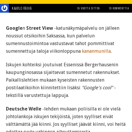
KAARLO RÄIHÄ
16 VUOTTA SITTEN
10 KOMMENTTIA
Google
n
Street View
-katunäkymäpalvelu on jälleen
noussut otsikoihin Saksassa, kun palvelun
sumennustoimintoa vastustavat tahot pommittivat
sumennettuja taloja viikonloppuna
kananmunilla
.
Iskujen kohteiksi joutuivat Essenissä Bergerhausenin
kaupunginosassa sijaitsevat sumennetut rakennukset.
Paikallislehtien mukaan kyseisten rakennusten
postilaatikoihin kiinnitettiin lisäksi
"Google's cool"
-
tekstillä varustettuja lappuja.
Deutsche Welle
-lehden mukaan poliisilla ei ole vielä
johtolankoja iskujen tekijöistä, joten syylliset eivät
välttämättä jää kiinni. Jos syylliset jäävät kiinni, voi heitä
odottaa syyte vahingon aiheuttamisesta.