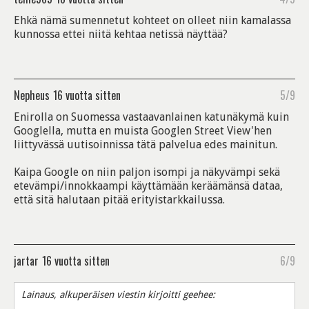
Ehkä nämä sumennetut kohteet on olleet niin kamalassa
kunnossa ettei niitä kehtaa netissä näyttää?
Nepheus
16 vuotta sitten
5/9
Enirolla on Suomessa vastaavanlainen katunäkymä kuin
Googlella, mutta en muista Googlen Street View'hen
liittyvässä uutisoinnissa tätä palvelua edes mainitun.
Kaipa Google on niin paljon isompi ja näkyvämpi sekä
etevämpi/innokkaampi käyttämään keräämänsä dataa,
että sitä halutaan pitää erityistarkkailussa.
jartar
16 vuotta sitten
6/9
Lainaus, alkuperäisen viestin kirjoitti geehee: