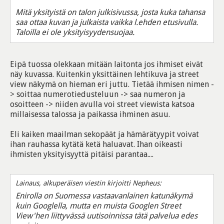
Mitä yksityistä on talon julkisivussa, josta kuka tahansa
saa ottaa kuvan ja julkaista vaikka l.ehden etusivulla.
Taloilla ei ole yksityisyydensuojaa.
Eipä tuossa olekkaan mitään laitonta jos ihmiset eivät
näy kuvassa. Kuitenkin yksittäinen lehtikuva ja street
view näkymä on hieman eri juttu. Tietää ihmisen nimen -
> soittaa numerotiedusteluun -> saa numeron ja
osoitteen -> niiden avulla voi street viewista katsoa
millaisessa talossa ja paikassa ihminen asuu.
Eli kaiken maailman sekopäät ja hämärätyypit voivat
ihan rauhassa kytätä ketä haluavat. Ihan oikeasti
ihmisten yksityisyyttä pitäisi parantaa....
Lainaus, alkuperäisen viestin kirjoitti Nepheus:
Enirolla on Suomessa vastaavanlainen katunäkymä
kuin Googlella, mutta en muista Googlen Street
View'hen liittyvässä uutisoinnissa tätä palvelua edes